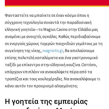
Φανταστείτε να μπαίνετε σε έναν κόσμο όπου η
σύγχρονη τεχνολογία συναντά την παραδοσιακή
ελληνική γοητεία—το Magius Casino στην Ελλάδα μας
αναμένει με ανοιχτές αγκάλες. Καθώς περιδιαβαίνουμε
σε ενεργούς χώρους τυχερών παιχνιδιών γεμάτους με τη
συγκίνηση της νίκης,
magriotis.gr
, θα απολαύσουμε
επίσης πολυτελή καταλύματα και ένα γαστρονομικό
ταξίδι με επίκεντρο στην ελληνική κουζίνα. Ωστόσο,
υπάρχουν επιπλέον να ανακαλύψετε πέρα από τα
τραπέζια και τους κουλοχέρηδες. Να ανακαλύψουμε τι
κάνει αυτόν τον προορισμό αλησμόνητο;
Η γοητεία της εμπειρίας