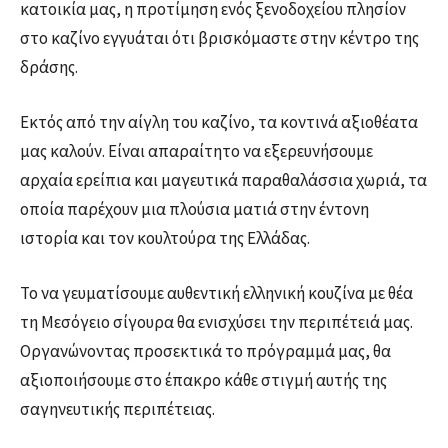
κατοικία μας, η προτίμηση ενός ξενοδοχείου πλησίον
στο καζίνο εγγυάται ότι βρισκόμαστε στην κέντρο της
δράσης.
Εκτός από την αίγλη του καζίνο, τα κοντινά αξιοθέατα
μας καλούν. Είναι απαραίτητο να εξερευνήσουμε
αρχαία ερείπια και μαγευτικά παραθαλάσσια χωριά, τα
οποία παρέχουν μια πλούσια ματιά στην έντονη
ιστορία και τον κουλτούρα της Ελλάδας.
Το να γευματίσουμε αυθεντική ελληνική κουζίνα με θέα
τη Μεσόγειο σίγουρα θα ενισχύσει την περιπέτειά μας.
Οργανώνοντας προσεκτικά το πρόγραμμά μας, θα
αξιοποιήσουμε στο έπακρο κάθε στιγμή αυτής της
σαγηνευτικής περιπέτειας.