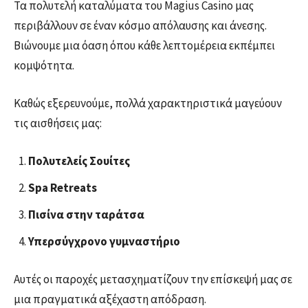
Τα πολυτελή καταλύματα του Magius Casino μας
περιβάλλουν σε έναν κόσμο απόλαυσης και άνεσης.
Βιώνουμε μια όαση όπου κάθε λεπτομέρεια εκπέμπει
κομψότητα.
Καθώς εξερευνούμε, πολλά χαρακτηριστικά μαγεύουν
τις αισθήσεις μας:
Πολυτελείς Σουίτες
Spa Retreats
Πισίνα στην ταράτσα
Υπερσύγχρονο γυμναστήριο
Αυτές οι παροχές μετασχηματίζουν την επίσκεψή μας σε
μια πραγματικά αξέχαστη απόδραση.