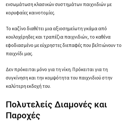
ενσωμάτωση κλασικών συστημάτων παιχνιδιών με
κορυφαίες καινοτομίες.
Το καζίνο διαθέτει μια αξιοσημείωτη γκάμα από
κουλοχέρηδες και τραπέζια παιχνιδιών, το καθένα
εφοδιασμένο με εύχρηστες διεπαφές που βελτιώνουν το
παιχνίδι μας.
Δεν πρόκειται μόνο για τη νίκη. Πρόκειται για τη
συγκίνηση και την κομψότητα του παιχνιδιού στην
καλύτερη εκδοχή του.
Πολυτελείς Διαμονές και
Παροχές