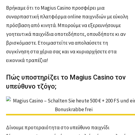
Βρήκαμε ότι το Magius Casino προσφέρει μια
συναρπαστική πλατφόρμα online παιχνιδιών με εύκολη
πρόσβαση από κινητά. Μπορούμε να εξερευνήσουμε
γοητευτικά παιχνίδια οποτεδήποτε, οπουδήποτε κι αν
βρισκόμαστε. Ετοιμαστείτε να απολαύσετε τη
συγκίνηση στα χέρια σας και να κυριαρχήσετε στα
εικονικά τραπέζια!
Πώς υποστηρίζει το Magius Casino τον
υπεύθυνο τζόγο;
Δίνουμε προτεραιότητα στο υπεύθυνο παιχνίδι