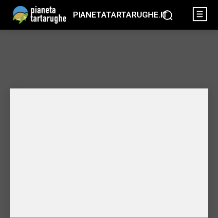
PIANETATARTARUGHE.IT