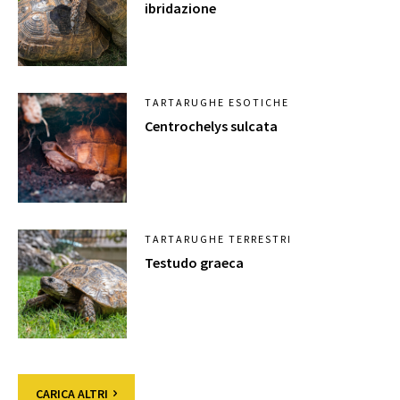
ibridazione
TARTARUGHE ESOTICHE
Centrochelys sulcata
TARTARUGHE TERRESTRI
Testudo graeca
CARICA ALTRI