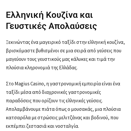
Ελληνική Κουζίνα και
Γευστικές Απολαύσεις
Ξεκινώντας ένα μαγειρικό ταξίδι στην ελληνική κουζίνα,
βρισκόμαστε βυθισμένοι σε μια σειρά από γεύσεις που
μαγεύουν τους γευστικούς μας κάλυκες και τιμά την
πλούσια κληρονομιά της Ελλάδας.
Στο Magius Casino, η γαστρονομική εμπειρία είναι ένα
ταξίδι μέσα από διαχρονικές γαστρονομικές
παραδόσεις που ορίζουν τις ελληνικές γεύσεις.
Απολαμβάνουμε πιάτα όπως ο μουσακάς, μια πλούσια
κατσαρόλα με στρώσεις μελιτζάνας και βοδινού, που
εκπέμπει ζεστασιά και νοσταλγία.