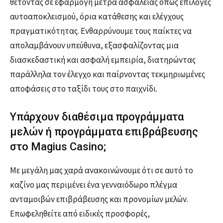
θέτοντας σε εφαρμογή μέτρα ασφαλείας όπως επιλογές
αυτοαποκλεισμού, όρια κατάθεσης και ελέγχους
πραγματικότητας. Ενθαρρύνουμε τους παίκτες να
απολαμβάνουν υπεύθυνα, εξασφαλίζοντας μια
διασκεδαστική και ασφαλή εμπειρία, διατηρώντας
παράλληλα τον έλεγχο και παίρνοντας τεκμηριωμένες
αποφάσεις στο ταξίδι τους στο παιχνίδι.
Υπάρχουν διαθέσιμα προγράμματα
μελών ή προγράμματα επιβράβευσης
στο Magius Casino;
Με μεγάλη μας χαρά ανακοινώνουμε ότι σε αυτό το
καζίνο μας περιμένει ένα γενναιόδωρο πλέγμα
ανταμοιβών επιβράβευσης και προνομίων μελών.
Επωφεληθείτε από ειδικές προσφορές,