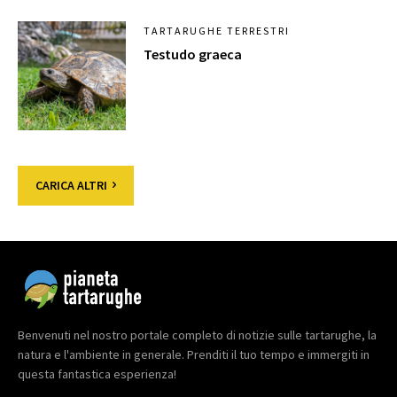
TARTARUGHE TERRESTRI
Testudo graeca
CARICA ALTRI
Benvenuti nel nostro portale completo di notizie sulle tartarughe, la
natura e l'ambiente in generale. Prenditi il tuo tempo e immergiti in
questa fantastica esperienza!