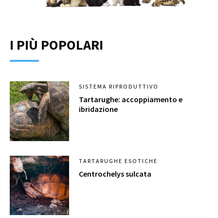
I PIÙ POPOLARI
SISTEMA RIPRODUTTIVO
Tartarughe: accoppiamento e
ibridazione
TARTARUGHE ESOTICHE
Centrochelys sulcata