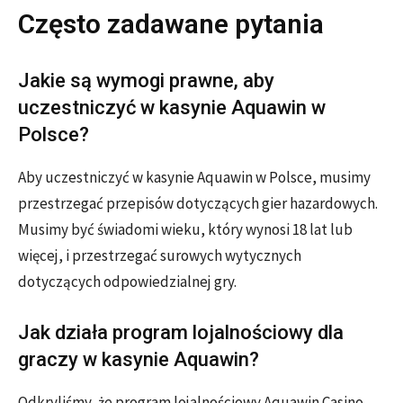
Często zadawane pytania
Jakie są wymogi prawne, aby
uczestniczyć w kasynie Aquawin w
Polsce?
Aby uczestniczyć w kasynie Aquawin w Polsce, musimy
przestrzegać przepisów dotyczących gier hazardowych.
Musimy być świadomi wieku, który wynosi 18 lat lub
więcej, i przestrzegać surowych wytycznych
dotyczących odpowiedzialnej gry.
Jak działa program lojalnościowy dla
graczy w kasynie Aquawin?
Odkryliśmy, że program lojalnościowy Aquawin Casino