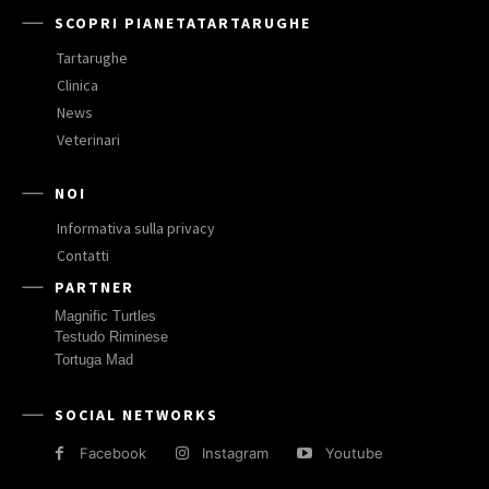
SCOPRI PIANETATARTARUGHE
Tartarughe
Clinica
News
Veterinari
NOI
Informativa sulla privacy
Contatti
PARTNER
Magnific Turtles
Testudo Riminese
Tortuga Mad
SOCIAL NETWORKS
Facebook
Instagram
Youtube