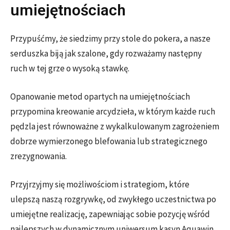
umiejętnościach
Przypuśćmy, że siedzimy przy stole do pokera, a nasze
serduszka biją jak szalone, gdy rozważamy następny
ruch w tej grze o wysoką stawkę.
Opanowanie metod opartych na umiejętnościach
przypomina kreowanie arcydzieła, w którym każde ruch
pędzla jest równoważne z wykalkulowanym zagrożeniem
dobrze wymierzonego blefowania lub strategicznego
zrezygnowania.
Przyjrzyjmy się możliwościom i strategiom, które
ulepszą naszą rozgrywkę, od zwykłego uczestnictwa po
umiejętne realizację, zapewniając sobie pozycję wśród
najlepszych w dynamicznym uniwersum kasyn Aquawin.