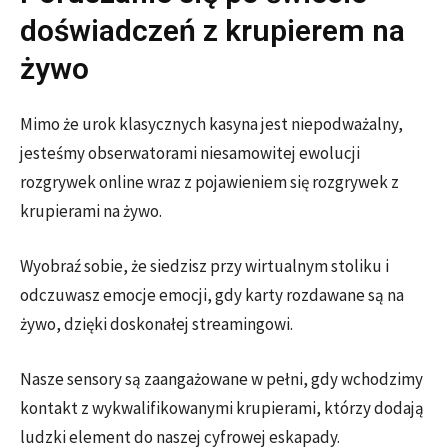
doświadczeń z krupierem na
żywo
Mimo że urok klasycznych kasyna jest niepodważalny,
jesteśmy obserwatorami niesamowitej ewolucji
rozgrywek online wraz z pojawieniem się rozgrywek z
krupierami na żywo.
Wyobraź sobie, że siedzisz przy wirtualnym stoliku i
odczuwasz emocje emocji, gdy karty rozdawane są na
żywo, dzięki doskonałej streamingowi.
Nasze sensory są zaangażowane w pełni, gdy wchodzimy
kontakt z wykwalifikowanymi krupierami, którzy dodają
ludzki element do naszej cyfrowej eskapady.