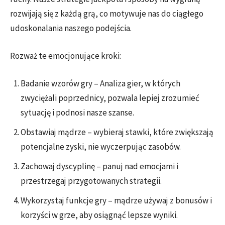
rozwijają się z każdą grą, co motywuje nas do ciągłego
udoskonalania naszego podejścia.
Rozważ te emocjonujące kroki:
Badanie wzorów gry – Analiza gier, w których
zwyciężali poprzednicy, pozwala lepiej zrozumieć
sytuację i podnosi nasze szanse.
Obstawiaj mądrze – wybieraj stawki, które zwiększają
potencjalne zyski, nie wyczerpując zasobów.
Zachowaj dyscyplinę – panuj nad emocjami i
przestrzegaj przygotowanych strategii.
Wykorzystaj funkcje gry – mądrze używaj z bonusów i
korzyści w grze, aby osiągnąć lepsze wyniki.