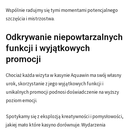
Wspólnie radujmy się tymi momentami potencjalnego
szczęścia i mistrzostwa.
Odkrywanie niepowtarzalnych
funkcji i wyjątkowych
promocji
Chociaż każda wizyta w kasynie Aquawin ma swój własny
urok, skorzystanie z jego wyjątkowych funkcji i
unikalnych promocji podnosi doświadczenie na wyższy
poziom emocji.
Spotykamy się z eksplozją kreatywności i pomysłowości,
jakiej mało które kasyno dorównuje. Wydarzenia