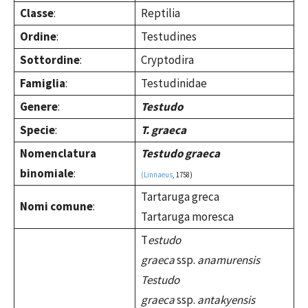
Classe
:
Reptilia
Ordine
:
Testudines
Sottordine
:
Cryptodira
Famiglia
:
Testudinidae
Genere
:
Testudo
Specie
:
T. graeca
Nomenclatura
Testudo graeca
binomiale
:
(Linnaeus
, 1758)
Tartaruga greca
Nomi comune
:
Tartaruga moresca
T
estudo
graeca
ssp.
anamurensis
Testudo
graeca
ssp.
antakyensis