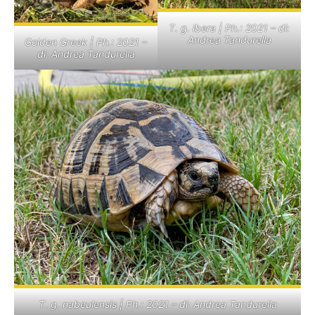
T. g. ibera | Ph.: 2021 – di:
Andrea Tandurella
Golden Greek | Ph.: 2021 –
di: Andrea Tandurella
T. g. nabeulensis | Ph.: 2021 – di: Andrea Tandurella