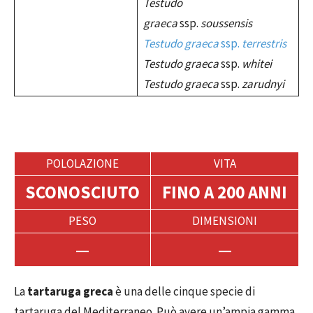
Testudo
graeca
ssp.
soussensis
Testudo graeca
ssp.
terrestris
Testudo graeca
ssp.
whitei
Testudo graeca
ssp.
zarudnyi
POLOLAZIONE
VITA
SCONOSCIUTO
FINO A 200 ANNI
PESO
DIMENSIONI
—
—
La
tartaruga greca
è una delle cinque specie di
tartaruga del Mediterraneo. Può avere un’ampia gamma