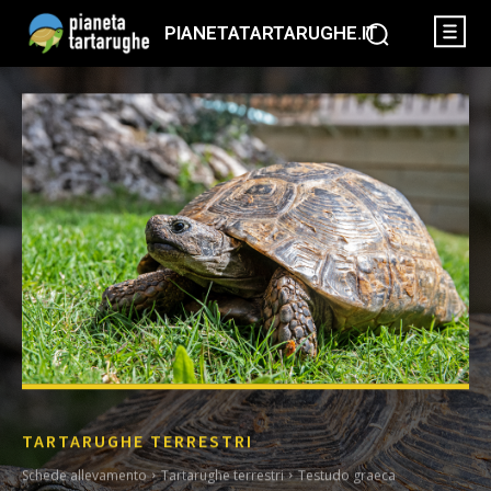
PIANETATARTARUGHE.IT
TARTARUGHE TERRESTRI
Schede allevamento
Tartarughe terrestri
Testudo graeca