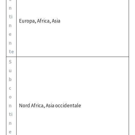
n
ti
Europa, Africa, Asia
n
e
n
te
S
u
b
c
o
n
Nord Africa, Asia occidentale
ti
n
e