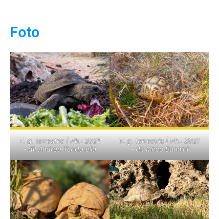
Foto
T. g. terrestris | Ph.: 2021
T. g. terrestris | Ph.: 2021
– di: Andrea Tandurella
– di: Mirco Bannini