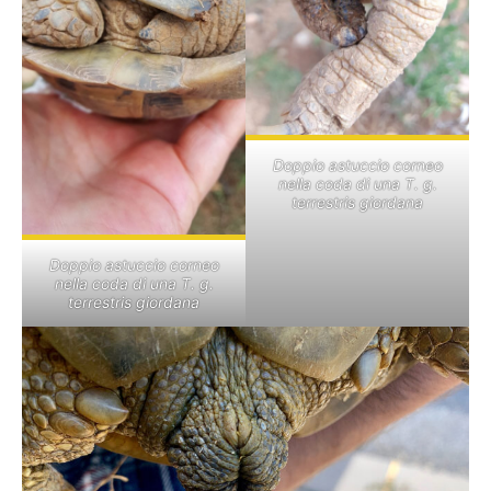
Doppio astuccio corneo
nella coda di una T. g.
terrestris giordana
Doppio astuccio corneo
nella coda di una T. g.
terrestris giordana