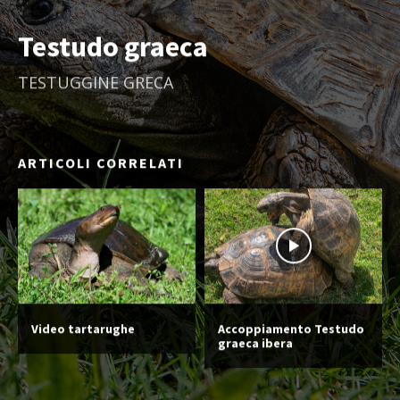
Testudo graeca
TESTUGGINE GRECA
ARTICOLI CORRELATI
Video tartarughe
Accoppiamento Testudo
graeca ibera