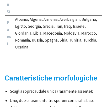
n
ti
Albania, Algeria, Armenia, Azerbaigian, Bulgaria,
P
Egitto, Georgia, Grecia, Iran, Iraq, Israele,
a
Giordania, Libia, Macedonia, Moldavia, Marocco,
es
Romania, Russia, Spagna, Siria, Tunisia, Turchia,
i
Ucraina
Caratteristiche morfologiche
Scaglia sopracaudale unica (raramente assente);
Uno, due o raramente tre speroni cornei alla base