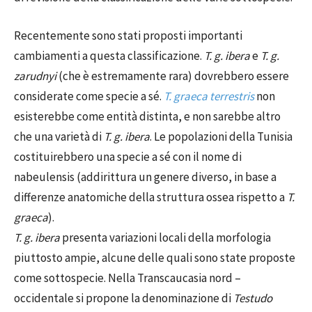
Recentemente sono stati proposti importanti
cambiamenti a questa classificazione.
T. g. ibera
e
T. g.
zarudnyi
(che è estremamente rara) dovrebbero essere
considerate come specie a sé.
T. graeca terrestris
non
esisterebbe come entità distinta, e non sarebbe altro
che una varietà di
T. g. ibera
. Le popolazioni della Tunisia
costituirebbero una specie a sé con il nome di
nabeulensis (addirittura un genere diverso, in base a
differenze anatomiche della struttura ossea rispetto a
T.
graeca
).
T. g. ibera
presenta variazioni locali della morfologia
piuttosto ampie, alcune delle quali sono state proposte
come sottospecie. Nella Transcaucasia nord –
occidentale si propone la denominazione di
Testudo