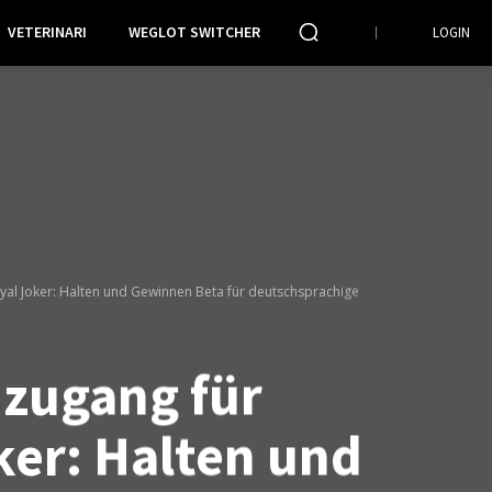
VETERINARI
WEGLOT SWITCHER
LOGIN
al Joker: Halten und Gewinnen Beta für deutschsprachige
zugang für
ker: Halten und