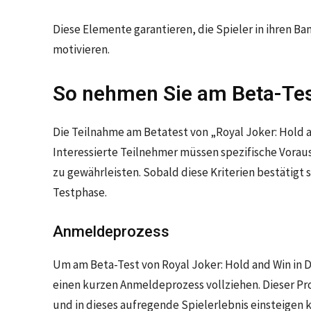
Diese Elemente garantieren, die Spieler in ihren Ba
motivieren.
So nehmen Sie am Beta-Test
Die Teilnahme am Betatest von „Royal Joker: Hold an
Interessierte Teilnehmer müssen spezifische Vorau
zu gewährleisten. Sobald diese Kriterien bestätigt
Testphase.
Anmeldeprozess
Um am Beta-Test von Royal Joker: Hold and Win in 
einen kurzen Anmeldeprozess vollziehen. Dieser Proz
und in dieses aufregende Spielerlebnis einsteigen 