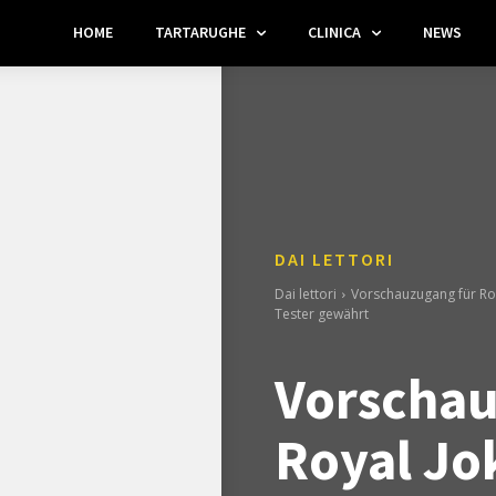
HOME
TARTARUGHE
CLINICA
NEWS
DAI LETTORI
Dai lettori
Vorschauzugang für Roy
Tester gewährt
Vorschau
Royal Jo