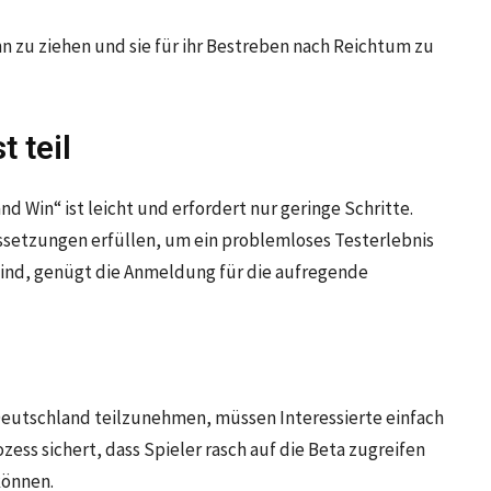
nn zu ziehen und sie für ihr Bestreben nach Reichtum zu
 teil
d Win“ ist leicht und erfordert nur geringe Schritte.
ssetzungen erfüllen, um ein problemloses Testerlebnis
 sind, genügt die Anmeldung für die aufregende
Deutschland teilzunehmen, müssen Interessierte einfach
ess sichert, dass Spieler rasch auf die Beta zugreifen
können.