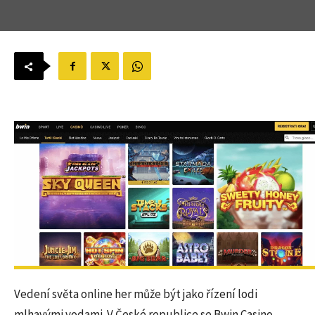
Vedení světa online her může být jako řízení lodi
mlhavými vodami. V České republice se Bwin Casino