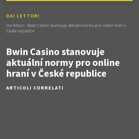
DAI LETTORI
Dai lettori
Bwin Casino stanovuje aktuální normy pro online hraní v
České republice
Bwin Casino stanovuje
aktuální normy pro online
hraní v České republice
ARTICOLI CORRELATI