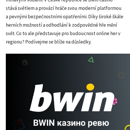
stává světlem a provází hráče svou moderní platformou
a pevnými bezpečnostními opatřeními. Díky široké škále
herních možností a odhodlání k zodpovědné hře mění
svět. Co to ale představuje pro budoucnost online her v
regionu? Podívejme se blíže na důsledky.