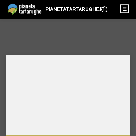
PIANETATARTARUGHE.IT