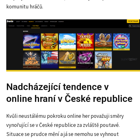
komunitu hráčů.
Nadcházející tendence v
online hraní v České republice
Kvůli neustálému pokroku online her považuji směry
vynořující se v České republice za zvláště poutavé.
Situace se prudce mění a já se nemohu se vyhnout