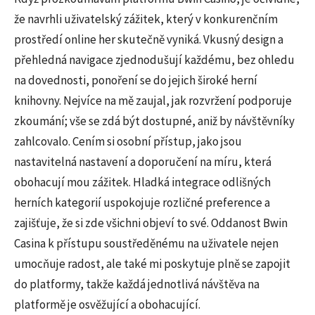
že navrhli uživatelský zážitek, který v konkurenčním
prostředí online her skutečně vyniká. Vkusný design a
přehledná navigace zjednodušují každému, bez ohledu
na dovednosti, ponoření se do jejich široké herní
knihovny. Nejvíce na mě zaujal, jak rozvržení podporuje
zkoumání; vše se zdá být dostupné, aniž by návštěvníky
zahlcovalo. Cením si osobní přístup, jako jsou
nastavitelná nastavení a doporučení na míru, která
obohacují mou zážitek. Hladká integrace odlišných
herních kategorií uspokojuje rozličné preference a
zajišťuje, že si zde všichni objeví to své. Oddanost Bwin
Casina k přístupu soustředěnému na uživatele nejen
umocňuje radost, ale také mi poskytuje plně se zapojit
do platformy, takže každá jednotlivá návštěva na
platformě je osvěžující a obohacující.