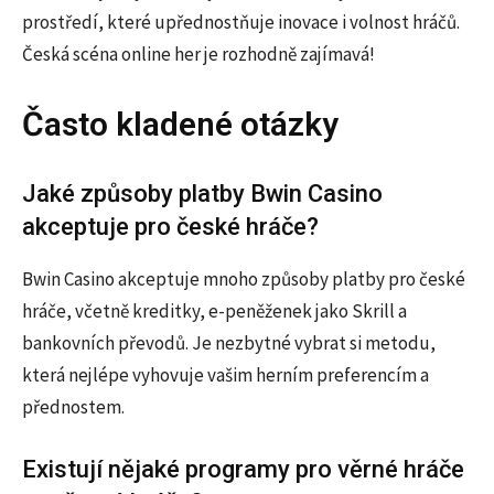
prostředí, které upřednostňuje inovace i volnost hráčů.
Česká scéna online her je rozhodně zajímavá!
Často kladené otázky
Jaké způsoby platby Bwin Casino
akceptuje pro české hráče?
Bwin Casino akceptuje mnoho způsoby platby pro české
hráče, včetně kreditky, e-peněženek jako Skrill a
bankovních převodů. Je nezbytné vybrat si metodu,
která nejlépe vyhovuje vašim herním preferencím a
přednostem.
Existují nějaké programy pro věrné hráče