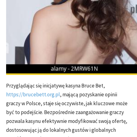
Przyglądając się inicjatywę kasyna Bruce Bet,
https://brucebett.org.pl
, mającą pozyskanie opinii
graczy w Polsce, staje się oczywiste, jak kluczowe może
być to podejście. Bezpośrednie zaangażowanie graczy
pozwala kasynu efektywnie modyfikować swoją ofertę,
dostosowując ją do lokalnych gustów i globalnych