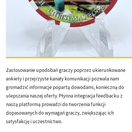
Zastosowanie upodobań graczy poprzez ukierunkowane
ankiety i przejrzyste kanały komunikacji pozwala nam
gromadzić informacje popartą dowodami, konieczną do
ulepszania naszej oferty. Płynna integracja feedbacku z
naszą platformą prowadzi do tworzenia funkcji
dopasowanych do wymagań graczy, zwiększając ich
satysfakcję i uczestnictwo.