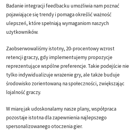
Badanie integracji feedbacku umożliwia nam poznać
pojawiające się trendy i pomaga określić ważność
ulepszeń, które spełniają wymaganiom naszych
użytkowników.
Zaobserwowaliśmy istotny, 20-procentowy wzrost
retencji graczy, gdy implementujemy propozycje
reprezentujące wspólne preferencje. Takie podejście nie
tylko indywidualizuje wrażenie gry, ale także buduje
środowisko zorientowaną na społeczności, zwiększając
lojalność graczy.
W miarę jak udoskonalamy nasze plany, współpraca
pozostaje istotna dla zapewnienia najlepszego
spersonalizowanego otoczenia gier.