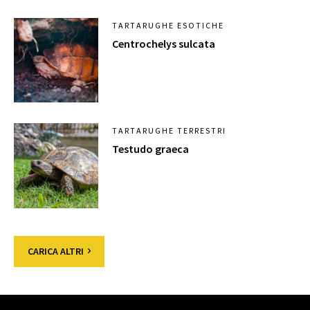
TARTARUGHE ESOTICHE
Centrochelys sulcata
TARTARUGHE TERRESTRI
Testudo graeca
CARICA ALTRI