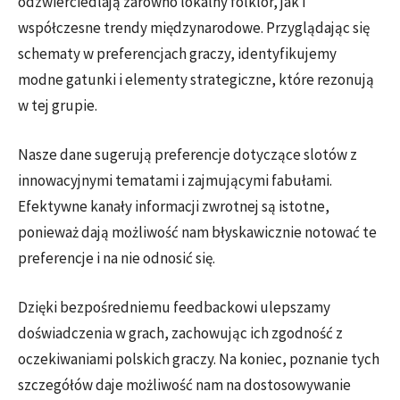
odzwierciedlają zarówno lokalny folklor, jak i
współczesne trendy międzynarodowe. Przyglądając się
schematy w preferencjach graczy, identyfikujemy
modne gatunki i elementy strategiczne, które rezonują
w tej grupie.
Nasze dane sugerują preferencje dotyczące slotów z
innowacyjnymi tematami i zajmującymi fabułami.
Efektywne kanały informacji zwrotnej są istotne,
ponieważ dają możliwość nam błyskawicznie notować te
preferencje i na nie odnosić się.
Dzięki bezpośredniemu feedbackowi ulepszamy
doświadczenia w grach, zachowując ich zgodność z
oczekiwaniami polskich graczy. Na koniec, poznanie tych
szczegółów daje możliwość nam na dostosowywanie