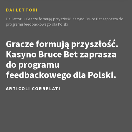
DAI LETTORI
Dai lettori
Gracze formują przyszłość. Kasyno Bruce Bet zaprasza do
programu feedbackowego dla Polski.
Gracze formują przyszłość.
Kasyno Bruce Bet zaprasza
do programu
feedbackowego dla Polski.
ARTICOLI CORRELATI