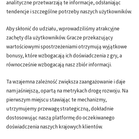
analityczne przetwarzają te informacje, odsłaniając
tendencje i szczególne potrzeby naszych użytkowników.
Aby skłonić do udziału, wprowadziliśmy atrakcyjne
zachęty dla użytkowników. Gracze przekazujący
wartościowymi spostrzeżeniami otrzymują wyjątkowe
bonusy, które wzbogacają ich doświadczenia z gry, a
równocześnie wzbogacają nasz zbiór informacji.
Ta wzajemna zależność zwiększa zaangażowanie i daje
nam jaśniejszą, opartą na metrykach drogę rozwoju. Na
pierwszym miejscu stawiając te mechanizmy,
utrzymujemy przewagę strategiczną, dokładnie
dostosowując naszą platformę do oczekiwanego
doświadczenia naszych krajowych klientów.