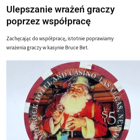
Ulepszanie wrażeń graczy
poprzez współpracę
Zachęcając do współpracę, istotnie poprawiamy
wrażenia graczy w kasynie Bruce Bet.