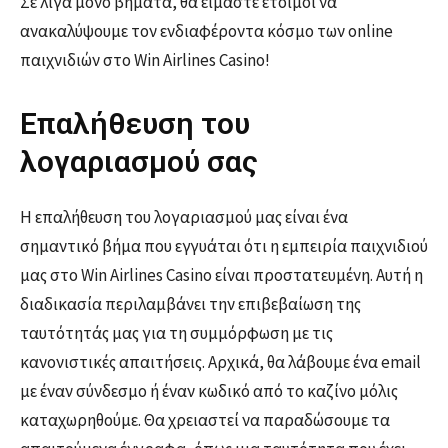
Σε λίγα μόνο βήματα, θα είμαστε έτοιμοι να
ανακαλύψουμε τον ενδιαφέροντα κόσμο των online
παιχνιδιών στο Win Airlines Casino!
Επαλήθευση του
λογαριασμού σας
Η επαλήθευση του λογαριασμού μας είναι ένα
σημαντικό βήμα που εγγυάται ότι η εμπειρία παιχνιδιού
μας στο Win Airlines Casino είναι προστατευμένη. Αυτή η
διαδικασία περιλαμβάνει την επιβεβαίωση της
ταυτότητάς μας για τη συμμόρφωση με τις
κανονιστικές απαιτήσεις. Αρχικά, θα λάβουμε ένα email
με έναν σύνδεσμο ή έναν κωδικό από το καζίνο μόλις
καταχωρηθούμε. Θα χρειαστεί να παραδώσουμε τα