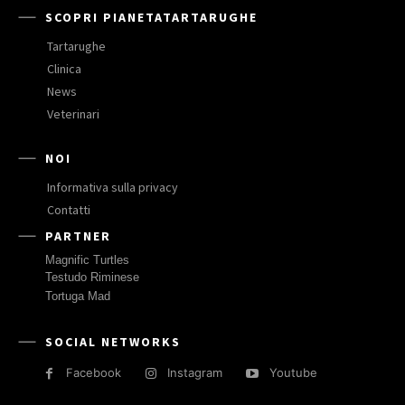
SCOPRI PIANETATARTARUGHE
Tartarughe
Clinica
News
Veterinari
NOI
Informativa sulla privacy
Contatti
PARTNER
Magnific Turtles
Testudo Riminese
Tortuga Mad
SOCIAL NETWORKS
Facebook
Instagram
Youtube