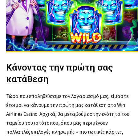
Κάνοντας την πρώτη σας
κατάθεση
Τώρα που επαληθεύσαμε τον λογαριασμό μας, είμαστε
έτοιμοι να κάνουμε την πρώτη μας κατάθεση στο Win
Airlines Casino. Αρχικά, θα μεταβούμε στην ενότητα του
ταμείου του ιστότοπου, όπου μας περιμένουν
πολλαπλές επιλογές πληρωμής – πιστωτικές κάρτες,