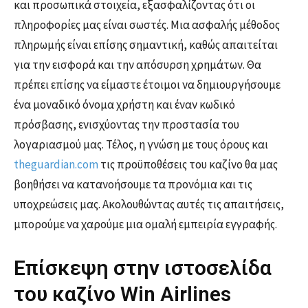
και προσωπικά στοιχεία, εξασφαλίζοντας ότι οι
πληροφορίες μας είναι σωστές. Μια ασφαλής μέθοδος
πληρωμής είναι επίσης σημαντική, καθώς απαιτείται
για την εισφορά και την απόσυρση χρημάτων. Θα
πρέπει επίσης να είμαστε έτοιμοι να δημιουργήσουμε
ένα μοναδικό όνομα χρήστη και έναν κωδικό
πρόσβασης, ενισχύοντας την προστασία του
λογαριασμού μας. Τέλος, η γνώση με τους όρους και
theguardian.com
τις προϋποθέσεις του καζίνο θα μας
βοηθήσει να κατανοήσουμε τα προνόμια και τις
υποχρεώσεις μας. Ακολουθώντας αυτές τις απαιτήσεις,
μπορούμε να χαρούμε μια ομαλή εμπειρία εγγραφής.
Επίσκεψη στην ιστοσελίδα
του καζίνο Win Airlines