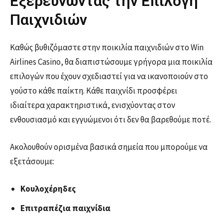
Εξερευνώντας την Επιλογή
Παιχνιδιών
Καθώς βυθιζόμαστε στην ποικιλία παιχνιδιών στο Win
Airlines Casino, θα διαπιστώσουμε γρήγορα μια ποικιλία
επιλογών που έχουν σχεδιαστεί για να ικανοποιούν στο
γούστο κάθε παίκτη. Κάθε παιχνίδι προσφέρει
ιδιαίτερα χαρακτηριστικά, ενισχύοντας στον
ενθουσιασμό και εγγυώμενοι ότι δεν θα βαρεθούμε ποτέ.
Ακολουθούν ορισμένα βασικά σημεία που μπορούμε να
εξετάσουμε:
Κουλοχέρηδες
Επιτραπέζια παιχνίδια