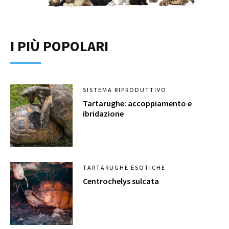
I PIÙ POPOLARI
SISTEMA RIPRODUTTIVO
Tartarughe: accoppiamento e
ibridazione
TARTARUGHE ESOTICHE
Centrochelys sulcata