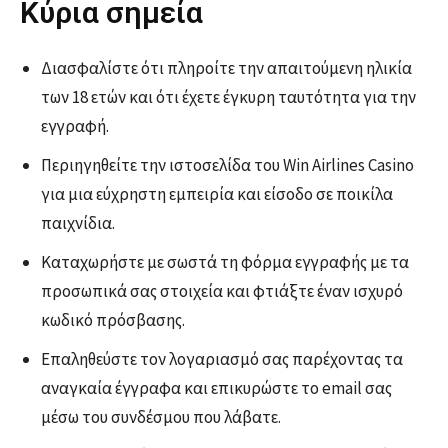
Κύρια σημεία
Διασφαλίστε ότι πληροίτε την απαιτούμενη ηλικία
των 18 ετών και ότι έχετε έγκυρη ταυτότητα για την
εγγραφή.
Περιηγηθείτε την ιστοσελίδα του Win Airlines Casino
για μια εύχρηστη εμπειρία και είσοδο σε ποικίλα
παιχνίδια.
Καταχωρήστε με σωστά τη φόρμα εγγραφής με τα
προσωπικά σας στοιχεία και φτιάξτε έναν ισχυρό
κωδικό πρόσβασης.
Επαληθεύστε τον λογαριασμό σας παρέχοντας τα
αναγκαία έγγραφα και επικυρώστε το email σας
μέσω του συνδέσμου που λάβατε.