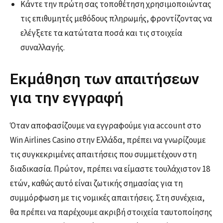
Κάντε την πρώτη σας τοποθέτηση χρησιμοποιώντας
τις επιθυμητές μεθόδους πληρωμής, φροντίζοντας να
ελέγξετε τα κατώτατα ποσά και τις στοιχεία
συναλλαγής.
Εκμάθηση των απαιτήσεων
για την εγγραφή
Όταν αποφασίζουμε να εγγραφούμε για account στο
Win Airlines Casino στην Ελλάδα, πρέπει να γνωρίζουμε
τις συγκεκριμένες απαιτήσεις που συμμετέχουν στη
διαδικασία. Πρώτον, πρέπει να είμαστε τουλάχιστον 18
ετών, καθώς αυτό είναι ζωτικής σημασίας για τη
συμμόρφωση με τις νομικές απαιτήσεις. Στη συνέχεια,
θα πρέπει να παρέχουμε ακριβή στοιχεία ταυτοποίησης