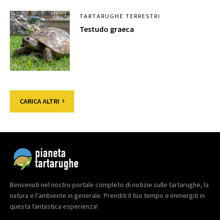
TARTARUGHE TERRESTRI
Testudo graeca
CARICA ALTRI
Benvenuti nel nostro portale completo di notizie sulle tartarughe, la
natura e l'ambiente in generale. Prenditi il tuo tempo e immergiti in
questa fantastica esperienza!