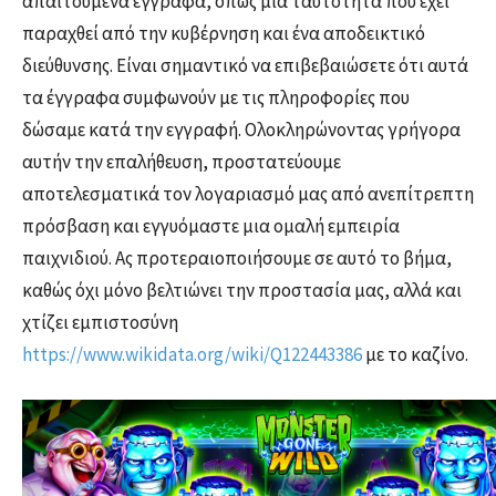
απαιτούμενα έγγραφα, όπως μια ταυτότητα που έχει
παραχθεί από την κυβέρνηση και ένα αποδεικτικό
διεύθυνσης. Είναι σημαντικό να επιβεβαιώσετε ότι αυτά
τα έγγραφα συμφωνούν με τις πληροφορίες που
δώσαμε κατά την εγγραφή. Ολοκληρώνοντας γρήγορα
αυτήν την επαλήθευση, προστατεύουμε
αποτελεσματικά τον λογαριασμό μας από ανεπίτρεπτη
πρόσβαση και εγγυόμαστε μια ομαλή εμπειρία
παιχνιδιού. Ας προτεραιοποιήσουμε σε αυτό το βήμα,
καθώς όχι μόνο βελτιώνει την προστασία μας, αλλά και
χτίζει εμπιστοσύνη
https://www.wikidata.org/wiki/Q122443386
με το καζίνο.