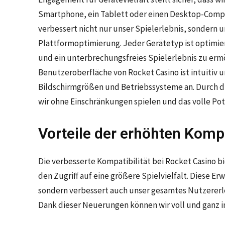
Smartphone, ein Tablett oder einen Desktop-Comp
verbessert nicht nur unser Spielerlebnis, sondern u
Plattformoptimierung. Jeder Gerätetyp ist optimie
und ein unterbrechungsfreies Spielerlebnis zu ermö
Benutzeroberfläche von Rocket Casino ist intuitiv 
Bildschirmgrößen und Betriebssysteme an. Durch die 
wir ohne Einschränkungen spielen und das volle P
Vorteile der erhöhten Kompat
Die verbesserte Kompatibilität bei Rocket Casino 
den Zugriff auf eine größere Spielvielfalt. Diese E
sondern verbessert auch unser gesamtes Nutzererl
Dank dieser Neuerungen können wir voll und ganz i