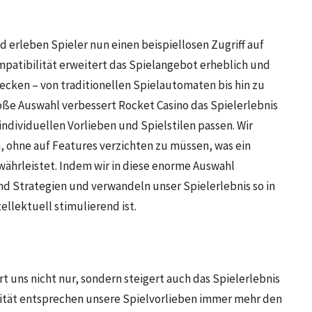
d erleben Spieler nun einen beispiellosen Zugriff auf
ompatibilität erweitert das Spielangebot erheblich und
ecken – von traditionellen Spielautomaten bis hin zu
oße Auswahl verbessert Rocket Casino das Spielerlebnis
individuellen Vorlieben und Spielstilen passen. Wir
 ohne auf Features verzichten zu müssen, was ein
ährleistet. Indem wir in diese enorme Auswahl
d Strategien und verwandeln unser Spielerlebnis so in
ellektuell stimulierend ist.
t uns nicht nur, sondern steigert auch das Spielerlebnis
lität entsprechen unsere Spielvorlieben immer mehr den