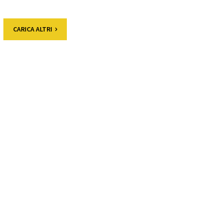
CARICA ALTRI