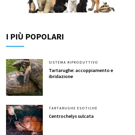
I PIÙ POPOLARI
SISTEMA RIPRODUTTIVO
Tartarughe: accoppiamento e
ibridazione
TARTARUGHE ESOTICHE
Centrochelys sulcata