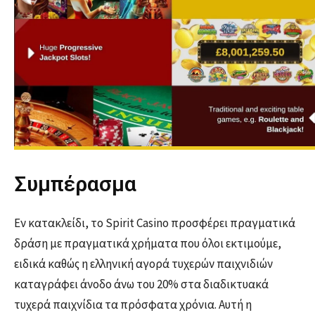
Συμπέρασμα
Εν κατακλείδι, το Spirit Casino προσφέρει πραγματικά
δράση με πραγματικά χρήματα που όλοι εκτιμούμε,
ειδικά καθώς η ελληνική αγορά τυχερών παιχνιδιών
καταγράφει άνοδο άνω του 20% στα διαδικτυακά
τυχερά παιχνίδια τα πρόσφατα χρόνια. Αυτή η