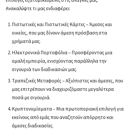
επιλογές εξατομικευμένες στις ανάγκες μας.
Ανακαλύψτε τι μας ενδιαφέρει:
Πιστωτικές και Πιστωτικές Κάρτες – Άμεσες και
οικείες, που μας δίνουν άμεση πρόσβαση στα
χρήματά μας.
Ηλεκτρονικά Πορτοφόλια – Προσφέροντας μια
ομαλή εμπειρία, ενισχύοντας παράλληλα την
σιγουριά των διαδικασιών μας.
Τραπεζικές Μεταφορές – Αξιόπιστες και άμεσες, που
μας επιτρέπουν να διαχειριζόμαστε μεγαλύτερα
ποσά με σιγουριά.
Κρυπτονομίσματα – Μια πρωτοποριακή επιλογή για
εκείνους από εμάς που αναζητούν απόρρητο και
άμεσες διαδικασίες.