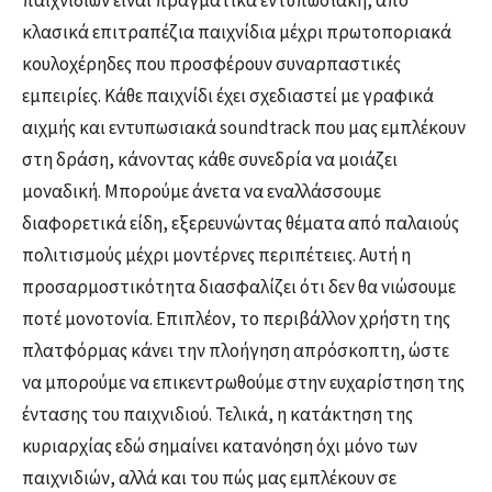
παιχνιδιών είναι πραγματικά εντυπωσιακή, από
κλασικά επιτραπέζια παιχνίδια μέχρι πρωτοποριακά
κουλοχέρηδες που προσφέρουν συναρπαστικές
εμπειρίες. Κάθε παιχνίδι έχει σχεδιαστεί με γραφικά
αιχμής και εντυπωσιακά soundtrack που μας εμπλέκουν
στη δράση, κάνοντας κάθε συνεδρία να μοιάζει
μοναδική. Μπορούμε άνετα να εναλλάσσουμε
διαφορετικά είδη, εξερευνώντας θέματα από παλαιούς
πολιτισμούς μέχρι μοντέρνες περιπέτειες. Αυτή η
προσαρμοστικότητα διασφαλίζει ότι δεν θα νιώσουμε
ποτέ μονοτονία. Επιπλέον, το περιβάλλον χρήστη της
πλατφόρμας κάνει την πλοήγηση απρόσκοπτη, ώστε
να μπορούμε να επικεντρωθούμε στην ευχαρίστηση της
έντασης του παιχνιδιού. Τελικά, η κατάκτηση της
κυριαρχίας εδώ σημαίνει κατανόηση όχι μόνο των
παιχνιδιών, αλλά και του πώς μας εμπλέκουν σε