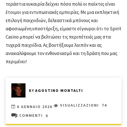
τεράστια ευκαιρία δείχνει πόσο πολύ οι παίκτες είναι
έτοιμοι για εντυπωσιακές εμπειρίες. Με μια εκπληκτική
επιλογή παιχνιδιών, δελεαστικά μπόνους και
αφοσιωμένη υποστήριξη, είμαστε σίγουροι ότι το Spirit
Casino μπορεί να βελτιώσει τις περιπέτειές μας στα
τυχερά παιχνίδια. Ας βουτήξουμε λοιπόν και ας
ανακαλύψουμε τον ενθουσιασμό και τη δράση που μας
περιμένει!
BY
AGOSTINO MONTALTI
VISUALIZZAZIONI
74
6 GENNAIO 2026
COMMENTI
0