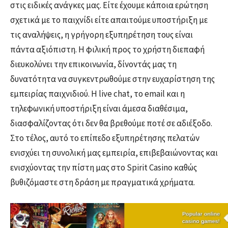
στις ειδικές ανάγκες μας. Είτε έχουμε κάποια ερώτηση
σχετικά με το παιχνίδι είτε απαιτούμε υποστήριξη με
τις αναλήψεις, η γρήγορη εξυπηρέτηση τους είναι
πάντα αξιόπιστη. Η φιλική προς το χρήστη διεπαφή
διευκολύνει την επικοινωνία, δίνοντάς μας τη
δυνατότητα να συγκεντρωθούμε στην ευχαρίστηση της
εμπειρίας παιχνιδιού. Η live chat, το email και η
τηλεφωνική υποστήριξη είναι άμεσα διαθέσιμα,
διασφαλίζοντας ότι δεν θα βρεθούμε ποτέ σε αδιέξοδο.
Στο τέλος, αυτό το επίπεδο εξυπηρέτησης πελατών
ενισχύει τη συνολική μας εμπειρία, επιβεβαιώνοντας και
ενισχύοντας την πίστη μας στο Spirit Casino καθώς
βυθιζόμαστε στη δράση με πραγματικά χρήματα.