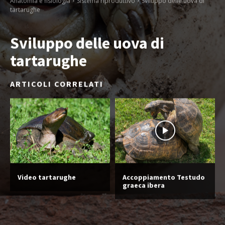
Anatomia e fisiologia
Sistema riproduttivo
Sviluppo delle uova di
tartarughe
Sviluppo delle uova di
tartarughe
ARTICOLI CORRELATI
Video tartarughe
Accoppiamento Testudo
graeca ibera