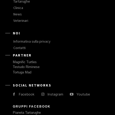
Tartarughe
Clinica
News
Veterinari
NOI
Informativa sulla privacy
Contatti
PARTNER
Magnific Turtles
Testudo Riminese
Tortuga Mad
SOCIAL NETWORKS
Facebook
Instagram
Youtube
GRUPPI FACEBOOK
Pianeta Tartarughe