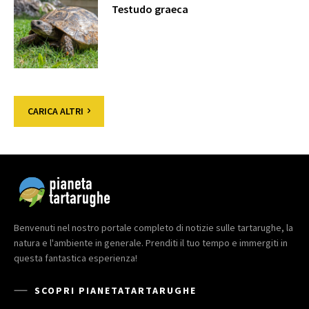
Testudo graeca
CARICA ALTRI
Benvenuti nel nostro portale completo di notizie sulle tartarughe, la
natura e l'ambiente in generale. Prenditi il tuo tempo e immergiti in
questa fantastica esperienza!
SCOPRI PIANETATARTARUGHE