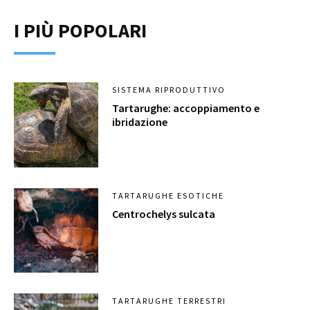
I PIÙ POPOLARI
SISTEMA RIPRODUTTIVO
Tartarughe: accoppiamento e
ibridazione
TARTARUGHE ESOTICHE
Centrochelys sulcata
TARTARUGHE TERRESTRI