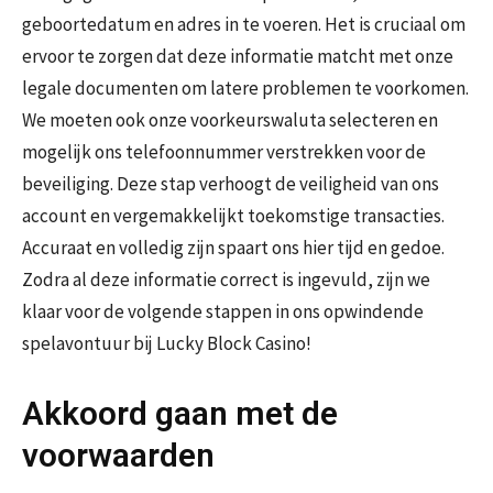
geboortedatum en adres in te voeren. Het is cruciaal om
ervoor te zorgen dat deze informatie matcht met onze
legale documenten om latere problemen te voorkomen.
We moeten ook onze voorkeurswaluta selecteren en
mogelijk ons telefoonnummer verstrekken voor de
beveiliging. Deze stap verhoogt de veiligheid van ons
account en vergemakkelijkt toekomstige transacties.
Accuraat en volledig zijn spaart ons hier tijd en gedoe.
Zodra al deze informatie correct is ingevuld, zijn we
klaar voor de volgende stappen in ons opwindende
spelavontuur bij Lucky Block Casino!
Akkoord gaan met de
voorwaarden