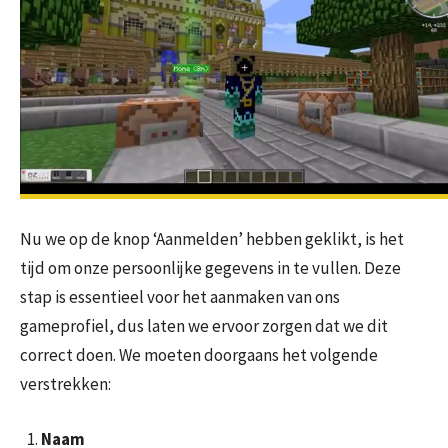
Nu we op de knop ‘Aanmelden’ hebben geklikt, is het
tijd om onze persoonlijke gegevens in te vullen. Deze
stap is essentieel voor het aanmaken van ons
gameprofiel, dus laten we ervoor zorgen dat we dit
correct doen. We moeten doorgaans het volgende
verstrekken:
Naam