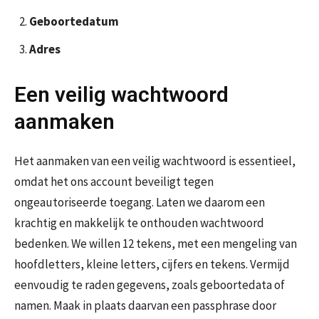
Geboortedatum
Adres
Een veilig wachtwoord
aanmaken
Het aanmaken van een veilig wachtwoord is essentieel,
omdat het ons account beveiligt tegen
ongeautoriseerde toegang. Laten we daarom een
krachtig en makkelijk te onthouden wachtwoord
bedenken. We willen 12 tekens, met een mengeling van
hoofdletters, kleine letters, cijfers en tekens. Vermijd
eenvoudig te raden gegevens, zoals geboortedata of
namen. Maak in plaats daarvan een passphrase door