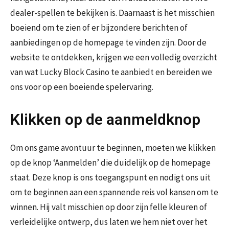
dealer-spellen te bekijken is. Daarnaast is het misschien
boeiend om te zien of er bijzondere berichten of
aanbiedingen op de homepage te vinden zijn. Door de
website te ontdekken, krijgen we een volledig overzicht
van wat Lucky Block Casino te aanbiedt en bereiden we
ons voor op een boeiende spelervaring.
Klikken op de aanmeldknop
Om ons game avontuur te beginnen, moeten we klikken
op de knop ‘Aanmelden’ die duidelijk op de homepage
staat. Deze knop is ons toegangspunt en nodigt ons uit
om te beginnen aan een spannende reis vol kansen om te
winnen. Hij valt misschien op door zijn felle kleuren of
verleidelijke ontwerp, dus laten we hem niet over het