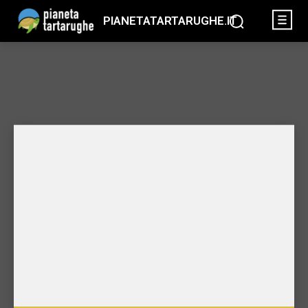
PIANETATARTARUGHE.IT