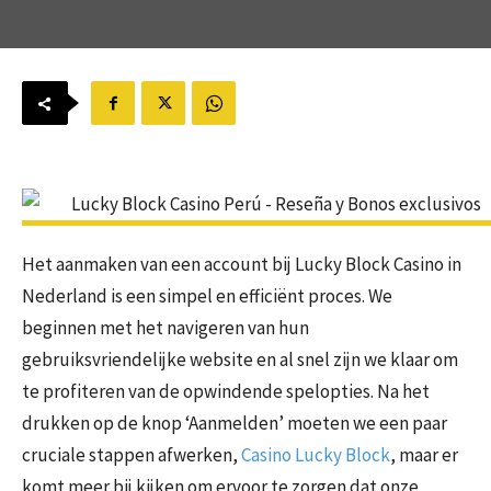
Het aanmaken van een account bij Lucky Block Casino in
Nederland is een simpel en efficiënt proces. We
beginnen met het navigeren van hun
gebruiksvriendelijke website en al snel zijn we klaar om
te profiteren van de opwindende spelopties. Na het
drukken op de knop ‘Aanmelden’ moeten we een paar
cruciale stappen afwerken,
Casino Lucky Block
, maar er
komt meer bij kijken om ervoor te zorgen dat onze