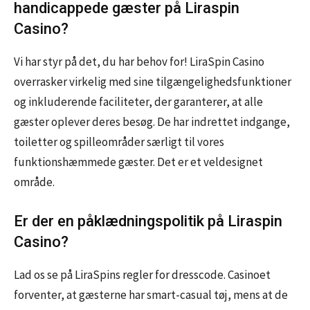
handicappede gæster på Liraspin
Casino?
Vi har styr på det, du har behov for! LiraSpin Casino
overrasker virkelig med sine tilgængelighedsfunktioner
og inkluderende faciliteter, der garanterer, at alle
gæster oplever deres besøg. De har indrettet indgange,
toiletter og spilleområder særligt til vores
funktionshæmmede gæster. Det er et veldesignet
område.
Er der en påklædningspolitik på Liraspin
Casino?
Lad os se på LiraSpins regler for dresscode. Casinoet
forventer, at gæsterne har smart-casual tøj, mens at de