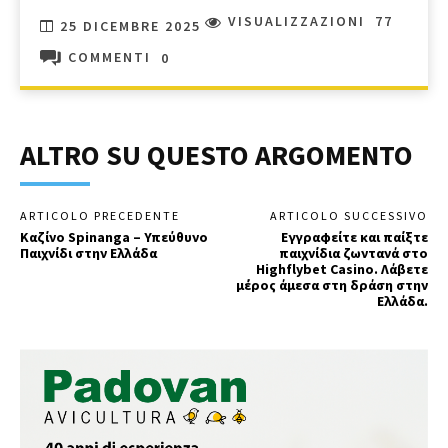
VISUALIZZAZIONI
77
25 DICEMBRE 2025
COMMENTI
0
ALTRO SU QUESTO ARGOMENTO
ARTICOLO PRECEDENTE
ARTICOLO SUCCESSIVO
Καζίνο Spinanga – Υπεύθυνο
Εγγραφείτε και παίξτε
Παιχνίδι στην Ελλάδα
παιχνίδια ζωντανά στο
Highflybet Casino. Λάβετε
μέρος άμεσα στη δράση στην
Ελλάδα.