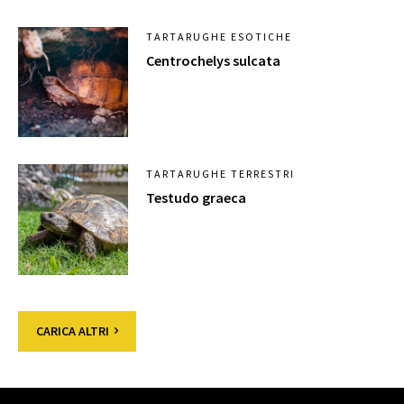
TARTARUGHE ESOTICHE
Centrochelys sulcata
TARTARUGHE TERRESTRI
Testudo graeca
CARICA ALTRI