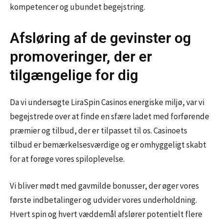
kompetencer og ubundet begejstring.
Afsløring af de gevinster og
promoveringer, der er
tilgængelige for dig
Da vi undersøgte LiraSpin Casinos energiske miljø, var vi
begejstrede over at finde en sfære ladet med forførende
præmier og tilbud, der er tilpasset til os. Casinoets
tilbud er bemærkelsesværdige og er omhyggeligt skabt
for at forøge vores spiloplevelse.
Vi bliver mødt med gavmilde bonusser, der øger vores
første indbetalinger og udvider vores underholdning.
Hvert spin og hvert væddemål afslører potentielt flere