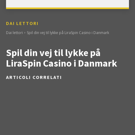
DAI LETTORI
Dai lettori
Spil din vej til lykke på LiraSpin Casino i Danmark
Spil din vej til lykke på
LiraSpin Casino i Danmark
ARTICOLI CORRELATI