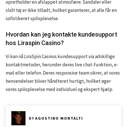
opretholder en afslappet atmosfære. Sandaler eller
slidt tøj er ikke tilladt, hvilket garanterer, at alle får en
sofistikeret spiloplevelse.
Hvordan kan jeg kontakte kundesupport
hos Liraspin Casino?
Vi kan nå LiraSpin Casinos kundesupport via adskillige
kontaktmetoder, herunder deres live chat-funktion, e-
mail eller telefon. Deres responsive team sikrer, at vores
henvendelser bliver håndteret hurtigt, hvilket øger
vores spiloplevelse med individuel og ekspert hjælp.
BY
AGOSTINO MONTALTI