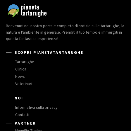
Benvenuti nel nostro portale completo di notizie sulle tartarughe, la
natura e l'ambiente in generale. Prenditi il tuo tempo e immergiti in
questa fantastica esperienza!
SCOPRI PIANETATARTARUGHE
Tartarughe
Clinica
News
Veterinari
NOI
Informativa sulla privacy
Contatti
PARTNER
Magnific Turtles