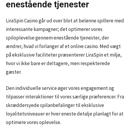
enestående tjenester
LiraSpin Casino går ud over blot at belønne spillere med
interessante kampagner; det optimerer vores
spiloplevelse gennem enestående tjenester, der
ændrer, hvad vi forlanger af et online casino. Med vægt
på eksklusive faciliteter præsenterer LiraSpin et miljø,
hvor vi ikke bare er deltagere, men respekterede
gæster.
Den individuelle service øger vores engagement og
tilpasser interaktioner til vores særlige præferencer. Fra
skræddersyede spilanbefalinger til eksklusive
loyalitetsniveauer er hver eneste detalje planlagt for at
optimere vores oplevelse.