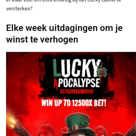
versterken?
Elke week uitdagingen om je
winst te verhogen