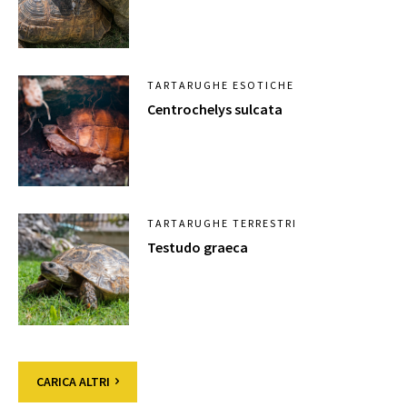
TARTARUGHE ESOTICHE
Centrochelys sulcata
TARTARUGHE TERRESTRI
Testudo graeca
CARICA ALTRI