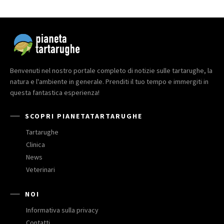
Benvenuti nel nostro portale completo di notizie sulle tartarughe, la
natura e l'ambiente in generale. Prenditi il tuo tempo e immergiti in
questa fantastica esperienza!
SCOPRI PIANETATARTARUGHE
Tartarughe
Clinica
News
Veterinari
NOI
Informativa sulla privacy
Contatti