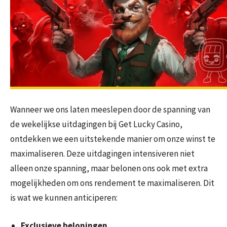
Wanneer we ons laten meeslepen door de spanning van
de wekelijkse uitdagingen bij Get Lucky Casino,
ontdekken we een uitstekende manier om onze winst te
maximaliseren. Deze uitdagingen intensiveren niet
alleen onze spanning, maar belonen ons ook met extra
mogelijkheden om ons rendement te maximaliseren. Dit
is wat we kunnen anticiperen:
Exclusieve beloningen