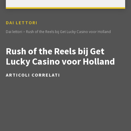
DAI LETTORI
Dai lettori
Rush of the Reels bij Get Lucky Casino voor Holland
Rush of the Reels bij Get
Lucky Casino voor Holland
ARTICOLI CORRELATI