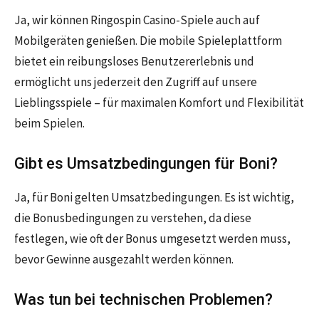
Ja, wir können Ringospin Casino-Spiele auch auf
Mobilgeräten genießen. Die mobile Spieleplattform
bietet ein reibungsloses Benutzererlebnis und
ermöglicht uns jederzeit den Zugriff auf unsere
Lieblingsspiele – für maximalen Komfort und Flexibilität
beim Spielen.
Gibt es Umsatzbedingungen für Boni?
Ja, für Boni gelten Umsatzbedingungen. Es ist wichtig,
die Bonusbedingungen zu verstehen, da diese
festlegen, wie oft der Bonus umgesetzt werden muss,
bevor Gewinne ausgezahlt werden können.
Was tun bei technischen Problemen?