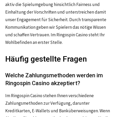
aktiv die Spielumgebung hinsichtlich Fairness und
Einhaltung der Vorschriften und unterstreichen damit
unser Engagement für Sicherheit. Durch transparente
Kommunikation geben wir Spielern das nötige Wissen
und schaffen Vertrauen. Im Ringospin Casino steht Ihr
Wohlbefinden an erster Stelle.
Häufig gestellte Fragen
Welche Zahlungsmethoden werden im
Ringospin Casino akzeptiert?
Im Ringospin Casino stehen Ihnen verschiedene
Zahlungsmethoden zur Verfügung, darunter
Kreditkarten, E-Wallets und Banküberweisungen. Wenn