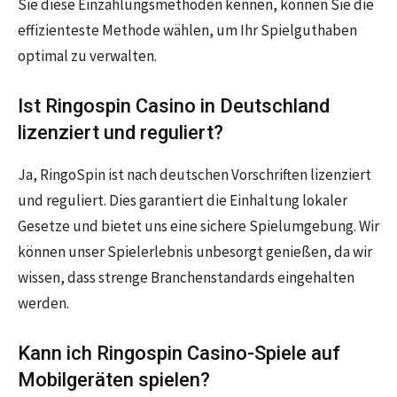
Sie diese Einzahlungsmethoden kennen, können Sie die
effizienteste Methode wählen, um Ihr Spielguthaben
optimal zu verwalten.
Ist Ringospin Casino in Deutschland
lizenziert und reguliert?
Ja, RingoSpin ist nach deutschen Vorschriften lizenziert
und reguliert. Dies garantiert die Einhaltung lokaler
Gesetze und bietet uns eine sichere Spielumgebung. Wir
können unser Spielerlebnis unbesorgt genießen, da wir
wissen, dass strenge Branchenstandards eingehalten
werden.
Kann ich Ringospin Casino-Spiele auf
Mobilgeräten spielen?