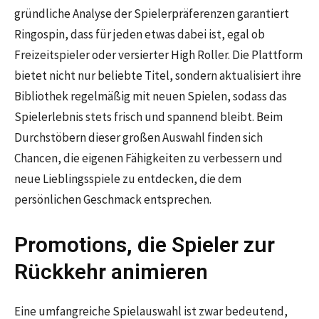
gründliche Analyse der Spielerpräferenzen garantiert
Ringospin, dass für jeden etwas dabei ist, egal ob
Freizeitspieler oder versierter High Roller. Die Plattform
bietet nicht nur beliebte Titel, sondern aktualisiert ihre
Bibliothek regelmäßig mit neuen Spielen, sodass das
Spielerlebnis stets frisch und spannend bleibt. Beim
Durchstöbern dieser großen Auswahl finden sich
Chancen, die eigenen Fähigkeiten zu verbessern und
neue Lieblingsspiele zu entdecken, die dem
persönlichen Geschmack entsprechen.
Promotions, die Spieler zur
Rückkehr animieren
Eine umfangreiche Spielauswahl ist zwar bedeutend,