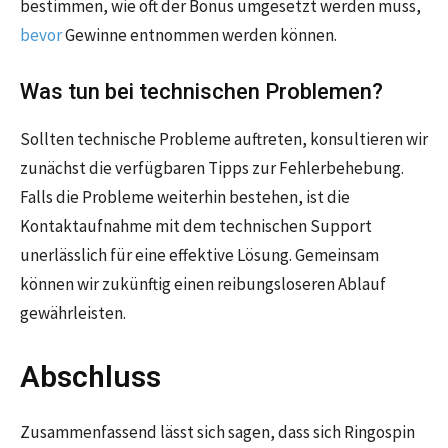
bestimmen, wie oft der Bonus umgesetzt werden muss,
bevor
Gewinne entnommen werden können.
Was tun bei technischen Problemen?
Sollten technische Probleme auftreten, konsultieren wir
zunächst die verfügbaren Tipps zur Fehlerbehebung.
Falls die Probleme weiterhin bestehen, ist die
Kontaktaufnahme mit dem technischen Support
unerlässlich für eine effektive Lösung. Gemeinsam
können wir zukünftig einen reibungsloseren Ablauf
gewährleisten.
Abschluss
Zusammenfassend lässt sich sagen, dass sich Ringospin