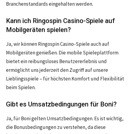
Branchenstandards eingehalten werden.
Kann ich Ringospin Casino-Spiele auf
Mobilgeräten spielen?
Ja, wir können Ringospin Casino-Spiele auch auf
Mobilgeräten genießen. Die mobile Spieleplattform
bietet ein reibungsloses Benutzererlebnis und
ermöglicht uns jederzeit den Zugriff auf unsere
Lieblingsspiele – für höchsten Komfort und Flexibilität
beim Spielen.
Gibt es Umsatzbedingungen für Boni?
Ja, für Boni gelten Umsatzbedingungen. Es ist wichtig,
die Bonusbedingungen zu verstehen, da diese