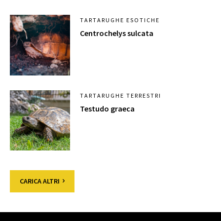
TARTARUGHE ESOTICHE
Centrochelys sulcata
TARTARUGHE TERRESTRI
Testudo graeca
CARICA ALTRI