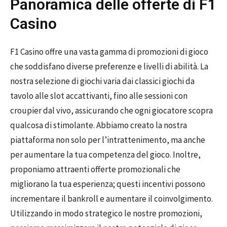
Panoramica delle offerte di F1
Casino
F1 Casino offre una vasta gamma di promozioni di gioco
che soddisfano diverse preferenze e livelli di abilità. La
nostra selezione di giochi varia dai classici giochi da
tavolo alle slot accattivanti, fino alle sessioni con
croupier dal vivo, assicurando che ogni giocatore scopra
qualcosa di stimolante. Abbiamo creato la nostra
piattaforma non solo per l’intrattenimento, ma anche
per aumentare la tua competenza del gioco. Inoltre,
proponiamo attraenti offerte promozionali che
migliorano la tua esperienza; questi incentivi possono
incrementare il bankroll e aumentare il coinvolgimento.
Utilizzando in modo strategico le nostre promozioni,