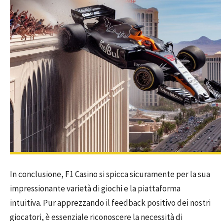
In conclusione, F1 Casino si spicca sicuramente per la sua
impressionante varietà di giochi e la piattaforma
intuitiva. Pur apprezzando il feedback positivo dei nostri
giocatori, è essenziale riconoscere la necessità di