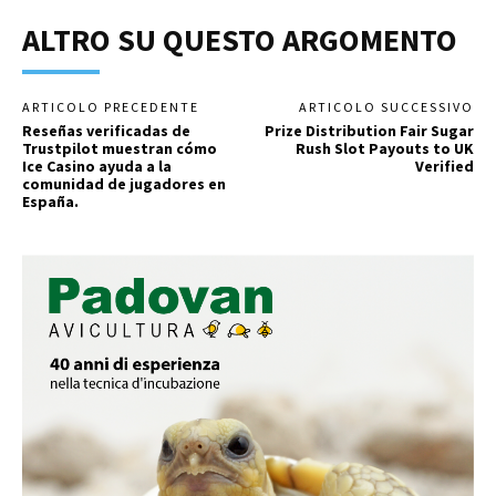
ALTRO SU QUESTO ARGOMENTO
ARTICOLO PRECEDENTE
ARTICOLO SUCCESSIVO
Reseñas verificadas de
Prize Distribution Fair Sugar
Trustpilot muestran cómo
Rush Slot Payouts to UK
Ice Casino ayuda a la
Verified
comunidad de jugadores en
España.