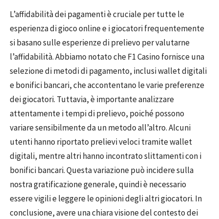
L’affidabilità dei pagamenti è cruciale per tutte le
esperienza di gioco online e i giocatori frequentemente
si basano sulle esperienze di prelievo per valutarne
l’affidabilità. Abbiamo notato che F1 Casino fornisce una
selezione di metodi di pagamento, inclusi wallet digitali
e bonifici bancari, che accontentano le varie preferenze
dei giocatori. Tuttavia, è importante analizzare
attentamente i tempi di prelievo, poiché possono
variare sensibilmente da un metodo all’altro. Alcuni
utenti hanno riportato prelievi veloci tramite wallet
digitali, mentre altri hanno incontrato slittamenti con i
bonifici bancari. Questa variazione può incidere sulla
nostra gratificazione generale, quindi è necessario
essere vigili e leggere le opinioni degli altri giocatori. In
conclusione, avere una chiara visione del contesto dei