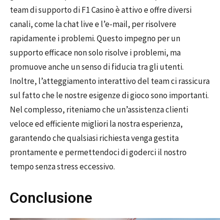
team di supporto di F1 Casino è attivo e offre diversi
canali, come la chat live e l’e-mail, per risolvere
rapidamente i problemi. Questo impegno per un
supporto efficace non solo risolve i problemi, ma
promuove anche un senso di fiducia tra gli utenti.
Inoltre, l’atteggiamento interattivo del team ci rassicura
sul fatto che le nostre esigenze di gioco sono importanti.
Nel complesso, riteniamo che un’assistenza clienti
veloce ed efficiente migliori la nostra esperienza,
garantendo che qualsiasi richiesta venga gestita
prontamente e permettendoci di goderci il nostro
tempo senza stress eccessivo.
Conclusione