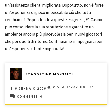
un’assistenza clienti migliorata. Dopotutto, non è forse
un’esperienza di gioco impeccabile ciò che tutti
cerchiamo? Rispondendo a queste esigenze, F1 Casino
può consolidare la sua reputazione e garantire un
ambiente ancora più piacevole sia per i nuovi giocatori
che per quelli di ritorno. Continuiamo a impegnarci per
un’esperienza utente migliorata!
BY
AGOSTINO MONTALTI
VISUALIZZAZIONI
91
6 GENNAIO 2026
COMMENTI
0