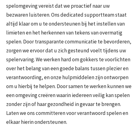
spelomgeving vereist dat we proactief naar uw
bezwaren luisteren. Ons dedicated supportteam staat
altijd klaar om u te ondersteunen bij het instellen van
limieten en het herkennen van tekens van overmatig
spelen. Door transparante communicatie te bevorderen,
zorgen we ervoor dat u zich gesteund voelt tijdens uw
spelervaring. We werken hard om gokkers te voorlichten
over het belang van een goede balans tussen plezier en
verantwoording, en onze hulpmiddelen zijn ontworpen
om u hierbij te helpen. Door samen te werken kunnen we
een omgeving creëren waarin iedereen veilig kan spelen
zonder zijn of haar gezondheid in gevaar te brengen.
Laten we ons committeren voor verantwoord spelen en
elkaar hierin ondersteunen.