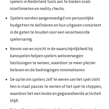
spelers in Nederland tools aan te bieden zoals
inzetlimieten en reality checks.
Spelers worden aangemoedigd om persoonlijke
budgetten te definiëren en hun uitgaven consistent
in de gaten te houden voor een verantwoorde
spelervaring.
Kennis van en inzicht in de waarschijnlijkheid bij
kansspelen helpen spelers weloverwogen
beslissingen te nemen, waardoor ze meer plezier
beleven en de bedreigingen minimaliseren.
De optie om spelers zelf te weren van het spel stelt
hen in staat pauzes te nemen of het spel te stoppen,
waardoor het een leuke en gegarandeerde activiteit
blijft.