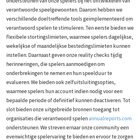
ondersteunen van onze spelers bij het ontwikkelen van
verantwoorde speelgewoonten. Daarom hebben we
verschillende doeltreffende tools geïmplementeerd om
verantwoord spelen te stimuleren. Ten eerste bieden we
flexibele stortingslimieten, waarmee spelers dagelijkse,
wekelijkse of maandelijkse bestedingslimieten kunnen
instellen. Daarnaast geven onze reality checks tijdig
herinneringen, die spelers aanmoedigen om
onderbrekingen te nemen en hun speelduur te
evalueren. We bieden ook zelfuitsluitingsopties,
waarmee spelers hun account indien nodig voor een
bepaalde periode of definitief kunnen deactiveren. Tot
slot bieden onze uitgebreide bronnen toegang tot
organisaties die verantwoord spelen
annualreports.com
ondersteunen. We streven ernaar onze community een
evenwichtige spelervaring te bieden en ervoor te zorgen