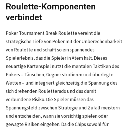
Roulette-Komponenten
verbindet
Poker Tournament Break Roulette vereint die
strategische Tiefe von Poker mit der Unberechenbarkeit
von Roulette und schafft so ein spannendes
Spielerlebnis, das die Spieler in Atem hält. Dieses
neuartige Kartenspiel nutzt die mentalen Taktiken des
Pokers – Täuschen, Gegner studieren und überlegte
Wetten – und integriert gleichzeitig die Spannung des
sich drehenden Rouletterads und das damit
verbundene Risiko. Die Spieler müssen das
Spannungsfeld zwischen Strategie und Zufall meistern
und entscheiden, wann sie vorsichtig spielen oder
gewagte Risiken eingehen. Da die Chips sowohl für