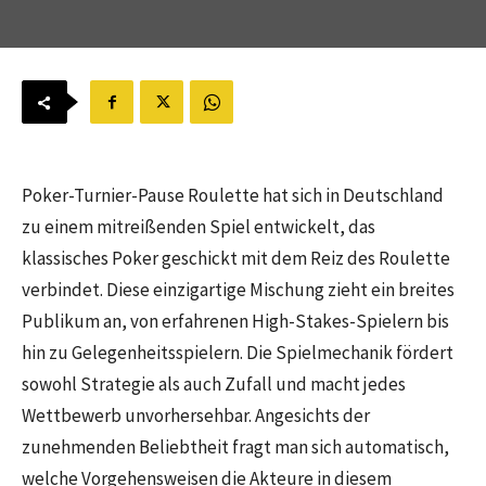
Poker-Turnier-Pause Roulette hat sich in Deutschland
zu einem mitreißenden Spiel entwickelt, das
klassisches Poker geschickt mit dem Reiz des Roulette
verbindet. Diese einzigartige Mischung zieht ein breites
Publikum an, von erfahrenen High-Stakes-Spielern bis
hin zu Gelegenheitsspielern. Die Spielmechanik fördert
sowohl Strategie als auch Zufall und macht jedes
Wettbewerb unvorhersehbar. Angesichts der
zunehmenden Beliebtheit fragt man sich automatisch,
welche Vorgehensweisen die Akteure in diesem