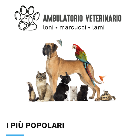
I PIÙ POPOLARI