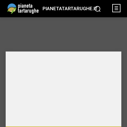
PIANETATARTARUGHE.IT