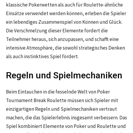
klassische Pokerwetten als auch für Roulette-ähnliche
Einsätze verwendet werden können, erleben die Spieler
ein lebendiges Zusammenspiel von Können und Glück.
Die Verschmelzung dieser Elemente fordert die
Teilnehmer heraus, sich anzupassen, und schafft eine
intensive Atmosphäre, die sowohl strategisches Denken
als auch instinktives Spiel fördert.
Regeln und Spielmechaniken
Beim Eintauchen in die fesselnde Welt von Poker
Tournament Break Roulette müssen sich Spieler mit
einzigartigen Regeln und Spielmechaniken vertraut
machen, die das Spielerlebnis insgesamt verbessern. Das
Spiel kombiniert Elemente von Poker und Roulette und