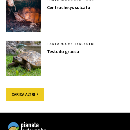
Centrochelys sulcata
TARTARUGHE TERRESTRI
Testudo graeca
CARICA ALTRI