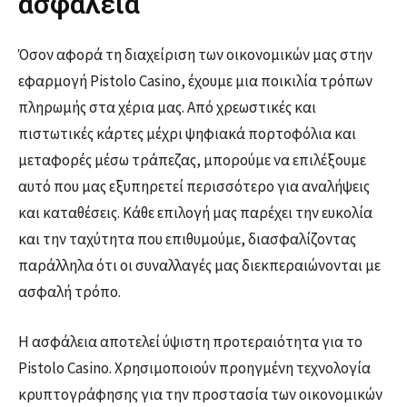
ασφάλεια
Όσον αφορά τη διαχείριση των οικονομικών μας στην
εφαρμογή Pistolo Casino, έχουμε μια ποικιλία τρόπων
πληρωμής στα χέρια μας. Από χρεωστικές και
πιστωτικές κάρτες μέχρι ψηφιακά πορτοφόλια και
μεταφορές μέσω τράπεζας, μπορούμε να επιλέξουμε
αυτό που μας εξυπηρετεί περισσότερο για αναλήψεις
και καταθέσεις. Κάθε επιλογή μας παρέχει την ευκολία
και την ταχύτητα που επιθυμούμε, διασφαλίζοντας
παράλληλα ότι οι συναλλαγές μας διεκπεραιώνονται με
ασφαλή τρόπο.
Η ασφάλεια αποτελεί ύψιστη προτεραιότητα για το
Pistolo Casino. Χρησιμοποιούν προηγμένη τεχνολογία
κρυπτογράφησης για την προστασία των οικονομικών