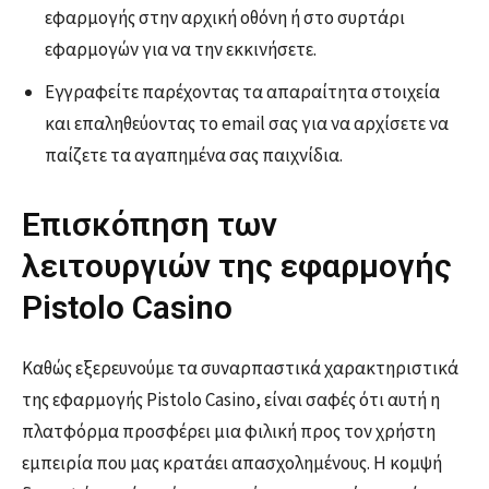
εφαρμογής στην αρχική οθόνη ή στο συρτάρι
εφαρμογών για να την εκκινήσετε.
Εγγραφείτε παρέχοντας τα απαραίτητα στοιχεία
και επαληθεύοντας το email σας για να αρχίσετε να
παίζετε τα αγαπημένα σας παιχνίδια.
Επισκόπηση των
λειτουργιών της εφαρμογής
Pistolo Casino
Καθώς εξερευνούμε τα συναρπαστικά χαρακτηριστικά
της εφαρμογής Pistolo Casino, είναι σαφές ότι αυτή η
πλατφόρμα προσφέρει μια φιλική προς τον χρήστη
εμπειρία που μας κρατάει απασχολημένους. Η κομψή