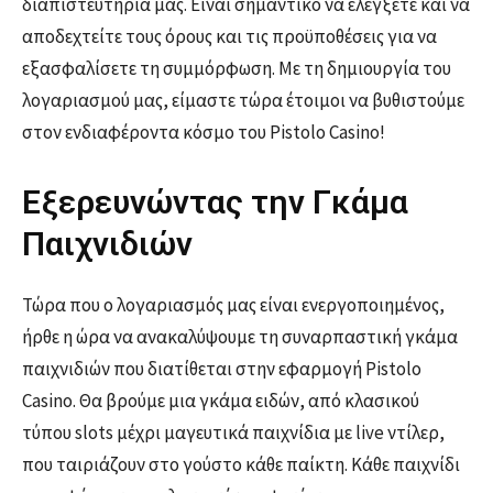
διαπιστευτήριά μας. Είναι σημαντικό να ελέγξετε και να
αποδεχτείτε τους όρους και τις προϋποθέσεις για να
εξασφαλίσετε τη συμμόρφωση. Με τη δημιουργία του
λογαριασμού μας, είμαστε τώρα έτοιμοι να βυθιστούμε
στον ενδιαφέροντα κόσμο του Pistolo Casino!
Εξερευνώντας την Γκάμα
Παιχνιδιών
Τώρα που ο λογαριασμός μας είναι ενεργοποιημένος,
ήρθε η ώρα να ανακαλύψουμε τη συναρπαστική γκάμα
παιχνιδιών που διατίθεται στην εφαρμογή Pistolo
Casino. Θα βρούμε μια γκάμα ειδών, από κλασικού
τύπου slots μέχρι μαγευτικά παιχνίδια με live ντίλερ,
που ταιριάζουν στο γούστο κάθε παίκτη. Κάθε παιχνίδι