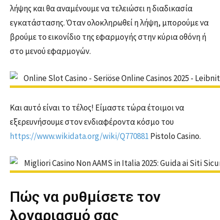
λήψης και θα αναμένουμε να τελειώσει η διαδικασία
εγκατάστασης. Όταν ολοκληρωθεί η λήψη, μπορούμε να
βρούμε το εικονίδιο της εφαρμογής στην κύρια οθόνη ή
στο μενού εφαρμογών.
Και αυτό είναι το τέλος! Είμαστε τώρα έτοιμοι να
εξερευνήσουμε στον ενδιαφέροντα κόσμο του
https://www.wikidata.org/wiki/Q770881
Pistolo Casino.
Πώς να ρυθμίσετε τον
λογαριασμό σας