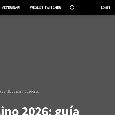
VETERINARI
WEGLOT SWITCHER
LOGIN
a detallada para jugadores
ino 2026: guía