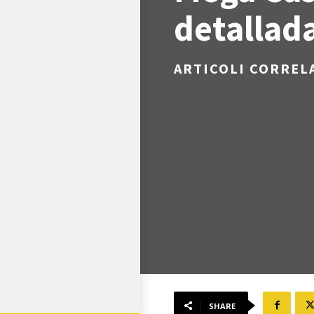
detallad
ARTICOLI CORREL
SHARE