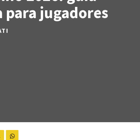
a para jugadores
ATI