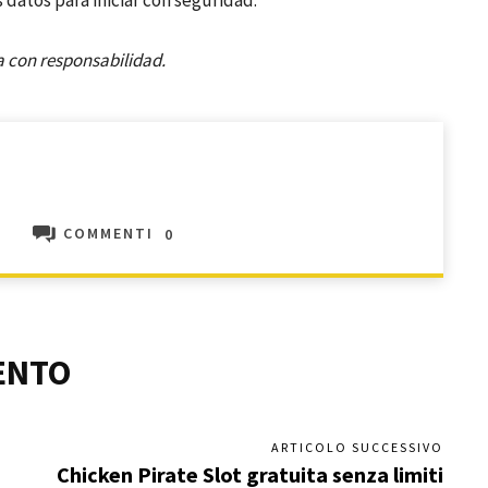
a con responsabilidad.
COMMENTI
0
ENTO
ARTICOLO SUCCESSIVO
Chicken Pirate Slot gratuita senza limiti