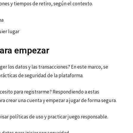
nes y tiempos de retiro, según el contexto.
ma
ier lugar
para empezar
r los datos y las transacciones? En este marco, se
 prácticas de seguridad de la plataforma.
ecesito para registrarme? Respondiendo a estas
ra crear una cuenta y empezar a jugar de forma segura.
ar políticas de uso y practicar juego responsable.
s datos para iniciar con seguridad.