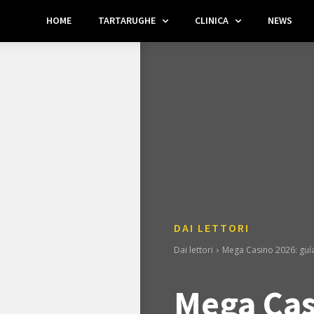
HOME
TARTARUGHE
CLINICA
NEWS
DAI LETTORI
Dai lettori
Mega Casino 2026: guí
Mega Cas