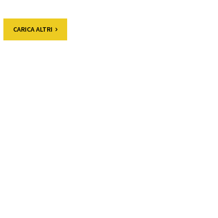
CARICA ALTRI