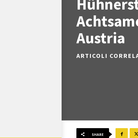
Hühnerst
Achtsame
Austria
ARTICOLI CORREL
SHARE