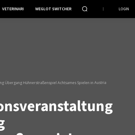
VETERINARI
WEGLOT SWITCHER
LOGIN
ung Übergang Hühnerstraßenspiel Achtsames Spielen in Austria
onsveranstaltung
g