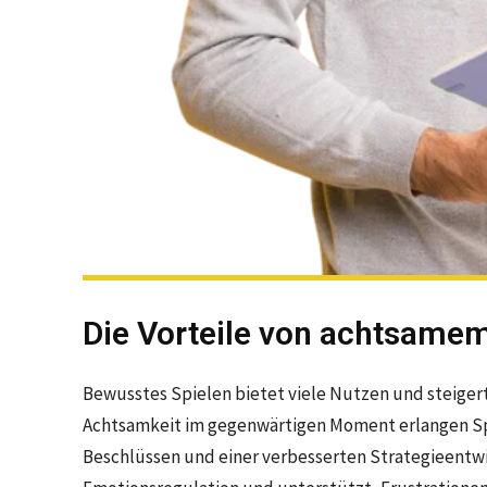
Die Vorteile von achtsamem
Bewusstes Spielen bietet viele Nutzen und steigert
Achtsamkeit im gegenwärtigen Moment erlangen Spi
Beschlüssen und einer verbesserten Strategieentwi