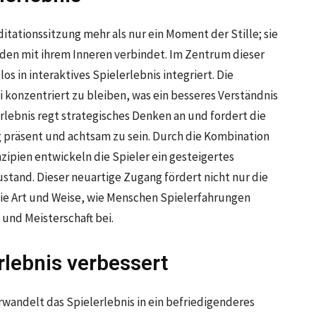
itationssitzung mehr als nur ein Moment der Stille; sie
enden mit ihrem Inneren verbindet. Im Zentrum dieser
s in interaktives Spielerlebnis integriert. Die
konzentriert zu bleiben, was ein besseres Verständnis
rlebnis regt strategisches Denken an und fordert die
 präsent und achtsam zu sein. Durch die Kombination
zipien entwickeln die Spieler ein gesteigertes
stand. Dieser neuartige Zugang fördert nicht nur die
ie Art und Weise, wie Menschen Spielerfahrungen
 und Meisterschaft bei.
rlebnis verbessert
rwandelt das Spielerlebnis in ein befriedigenderes