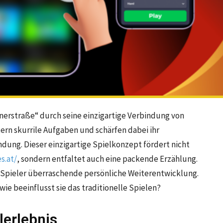
hnerstraße“ durch seine einzigartige Verbindung von
ern skurrile Aufgaben und schärfen dabei ihr
dung. Dieser einzigartige Spielkonzept fördert nicht
s.at/
, sondern entfaltet auch eine packende Erzählung.
e Spieler überraschende persönliche Weiterentwicklung.
ie beeinflusst sie das traditionelle Spielen?
lerlebnis