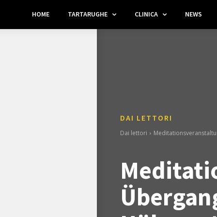
HOME
TARTARUGHE
CLINICA
NEWS
DAI LETTORI
Dai lettori
Meditationsveranstalt
Meditati
Übergan