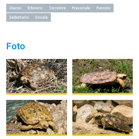
Diurno
Erbivoro
Terrestre
Precociale
Pascolo
Sedentario
Sociale
Foto