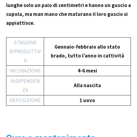
lunghe solo un paio di centimetri e hanno un guscio a
cupola, ma man mano che maturano il loro guscio si
appiattisce.
STAGIONE
Gennaio-febbraio allo stato
RIPRODUTTIV
brado, tutto l’anno in cattività
A
INCUBAZIONE
4-6 mesi
INDIPEMDEN
Alla nascita
ZA
DEPOSIZIONE
1 uovo