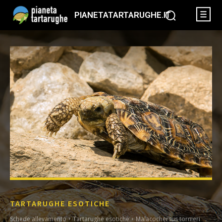
PIANETATARTARUGHE.IT
TARTARUGHE ESOTICHE
Schede allevamento
Tartarughe esotiche
Malacochersus tornieri