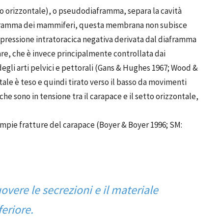
 orizzontale), o pseudodiaframma, separa la cavità
diaframma dei mammiferi, questa membrana non subisce
 pressione intratoracica negativa derivata dal diaframma
are, che è invece principalmente controllata dai
gli arti pelvici e pettorali (Gans & Hughes 1967; Wood &
ontale è teso e quindi tirato verso il basso da movimenti
he sono in tensione tra il carapace e il setto orizzontale,
pie fratture del carapace (Boyer & Boyer 1996; SM:
overe le secrezioni e il materiale
feriore.