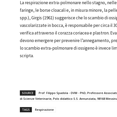
La respirazione extra-polmonare nello stagno, nelle 
faringe, le borse cloacali e, in misura minore, la pel
spp.), Girgis (1961) suggerisce che lo scambio di oss
vascolarizzate in bocca, è responsabile per circa il 
verifica attraverso il corazza coriacea e plastron. E
devono emergere per prevenire l’annegamento, pr
lo scambio extra-polmonare di ossigeno è invece l
scripta.
SOURCE
Prof. Filippo Spadola - DVM - PhD, Professore Associat
di Scienze Veterinarie, Polo didattico S.S. Annunziata, 98168 Messina,
TAGS
Respirazione