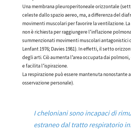
Una membrana pleuroperitoneale orizzontale (setto
celeste dallo spazio aereo, ma, a differenza del 
movimenti muscolari per favorire la ventilazione. La
non è richiesta per raggiungere l’inflazione polmon
summenzionati movimenti muscolari antagonistici de
Lenfant 1976; Davies 1981). In effetti, il setto orizz
degli arti. Ciò aumenta l’area occupata dai polmoni, c
e facilita l’ispirazione.
La respirazione può essere mantenuta nonostante am
osservazione personale).
I cheloniani sono incapaci
di rimu
estraneo dal tratto respiratorio in