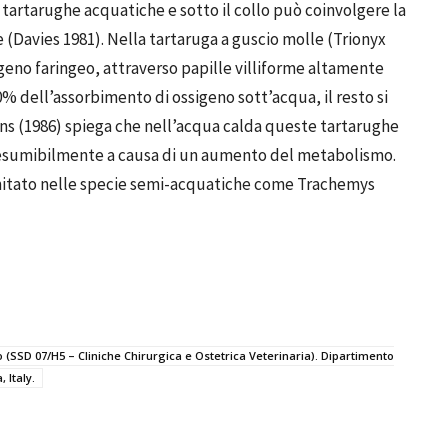
tartarughe acquatiche e sotto il collo può coinvolgere la
le (Davies 1981). Nella tartaruga a guscio molle (Trionyx
igeno faringeo, attraverso papille villiforme altamente
30% dell’assorbimento di ossigeno sott’acqua, il resto si
vans (1986) spiega che nell’acqua calda queste tartarughe
esumibilmente a causa di un aumento del metabolismo.
imitato nelle specie semi-acquatiche come Trachemys
o (SSD 07/H5 – Cliniche Chirurgica e Ostetrica Veterinaria). Dipartimento
 Italy.