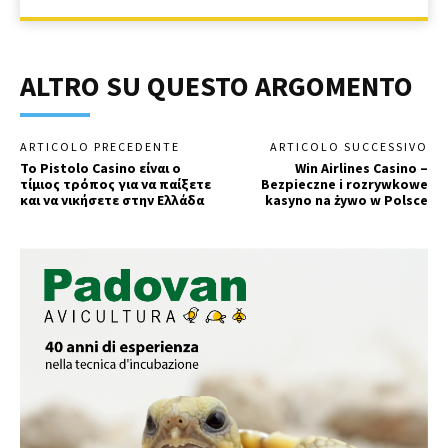
ALTRO SU QUESTO ARGOMENTO
ARTICOLO PRECEDENTE
ARTICOLO SUCCESSIVO
Το Pistolo Casino είναι ο
Win Airlines Casino –
τίμιος τρόπος για να παίξετε
Bezpieczne i rozrywkowe
και να νικήσετε στην Ελλάδα
kasyno na żywo w Polsce