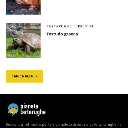
TARTARUGHE TERRESTRI
Testudo graeca
CARICA ALTRI
Benvenuti nel nostro portale completo di notizie sulle tartarughe, la