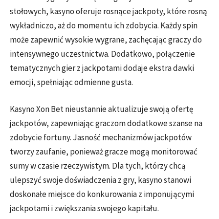
stołowych, kasyno oferuje rosnące jackpoty, które rosną
wykładniczo, aż do momentu ich zdobycia. Każdy spin
może zapewnić wysokie wygrane, zachęcając graczy do
intensywnego uczestnictwa. Dodatkowo, połączenie
tematycznych gier z jackpotami dodaje ekstra dawki
emocji, spełniając odmienne gusta.
Kasyno Xon Bet nieustannie aktualizuje swoją ofertę
jackpotów, zapewniając graczom dodatkowe szanse na
zdobycie fortuny. Jasność mechanizmów jackpotów
tworzy zaufanie, ponieważ gracze mogą monitorować
sumy w czasie rzeczywistym. Dla tych, którzy chcą
ulepszyć swoje doświadczenia z gry, kasyno stanowi
doskonałe miejsce do konkurowania z imponującymi
jackpotami i zwiększania swojego kapitału.