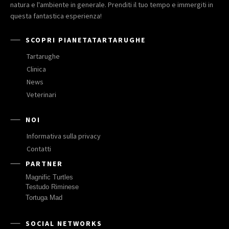
natura e l'ambiente in generale. Prenditi il tuo tempo e immergiti in
questa fantastica esperienza!
SCOPRI PIANETATARTARUGHE
Tartarughe
Clinica
News
Veterinari
NOI
Informativa sulla privacy
Contatti
PARTNER
Magnific Turtles
Testudo Riminese
Tortuga Mad
SOCIAL NETWORKS