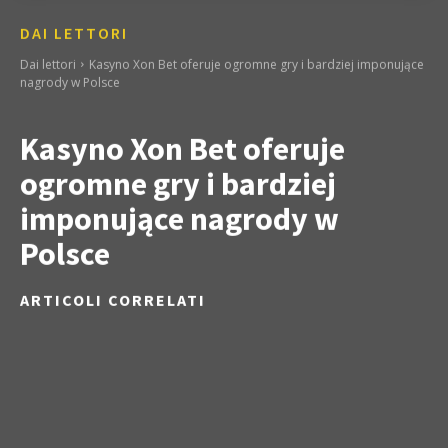
DAI LETTORI
Dai lettori
Kasyno Xon Bet oferuje ogromne gry i bardziej imponujące
nagrody w Polsce
Kasyno Xon Bet oferuje
ogromne gry i bardziej
imponujące nagrody w
Polsce
ARTICOLI CORRELATI