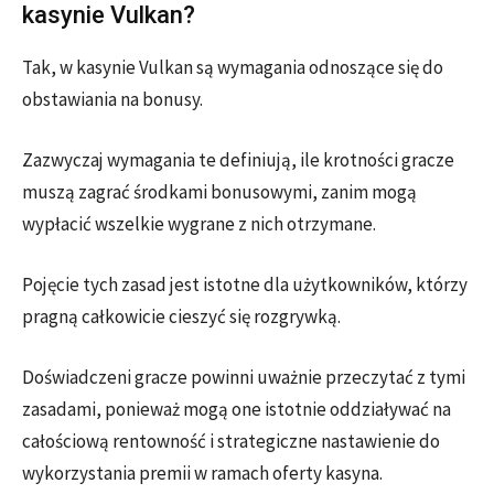
kasynie Vulkan?
Tak, w kasynie Vulkan są wymagania odnoszące się do
obstawiania na bonusy.
Zazwyczaj wymagania te definiują, ile krotności gracze
muszą zagrać środkami bonusowymi, zanim mogą
wypłacić wszelkie wygrane z nich otrzymane.
Pojęcie tych zasad jest istotne dla użytkowników, którzy
pragną całkowicie cieszyć się rozgrywką.
Doświadczeni gracze powinni uważnie przeczytać z tymi
zasadami, ponieważ mogą one istotnie oddziaływać na
całościową rentowność i strategiczne nastawienie do
wykorzystania premii w ramach oferty kasyna.