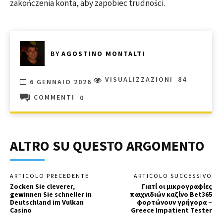
zakończenia konta, aby zapobiec trudności.
BY
AGOSTINO MONTALTI
VISUALIZZAZIONI
84
6 GENNAIO 2026
COMMENTI
0
ALTRO SU QUESTO ARGOMENTO
ARTICOLO PRECEDENTE
ARTICOLO SUCCESSIVO
Zocken Sie cleverer,
Γιατί οι μικρογραφίες
gewinnen Sie schneller in
παιχνιδιών καζίνο Bet365
Deutschland im Vulkan
φορτώνουν γρήγορα –
Casino
Greece Impatient Tester