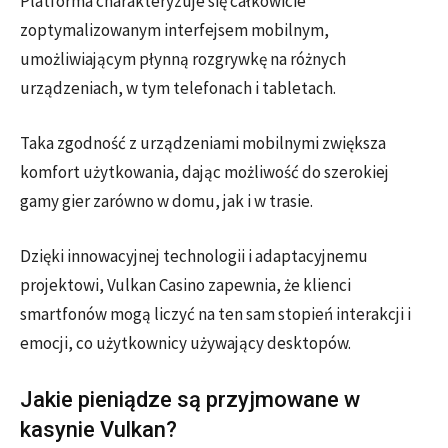
Platforma charakteryzuje się całkowicie
zoptymalizowanym interfejsem mobilnym,
umożliwiającym płynną rozgrywkę na różnych
urządzeniach, w tym telefonach i tabletach.
Taka zgodność z urządzeniami mobilnymi zwiększa
komfort użytkowania, dając możliwość do szerokiej
gamy gier zarówno w domu, jak i w trasie.
Dzięki innowacyjnej technologii i adaptacyjnemu
projektowi, Vulkan Casino zapewnia, że klienci
smartfonów mogą liczyć na ten sam stopień interakcji i
emocji, co użytkownicy używający desktopów.
Jakie pieniądze są przyjmowane w
kasynie Vulkan?