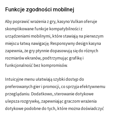
Funkcje zgodności mobilnej
Aby poprawić wrażenia z gry, kasyno Vulkan oferuje
skomplikowane funkcje kompatybilności z
urządzeniami mobilnymi, które stawiają na pierwszym
miejscu łatwą nawigację. Responsywny design kasyna
zapewnia, że gry płynnie dopasowują się do różnych
rozmiarów ekranów, podtrzymując grafikę i
funkcjonalność bez kompromisów.
Intuicyjne menu ułatwiają szybki dostęp do
preferowanych gier i promocji, co sprzyja efektywnemu
przeglądaniu. Dodatkowo, sterowanie dotykowe
ulepsza rozgrywkę, zapewniając graczom wrażenia
dotykowe podobne do tych, które można doświadczyć