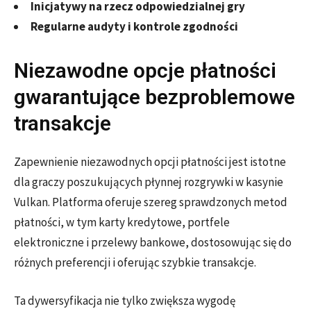
Inicjatywy na rzecz odpowiedzialnej gry
Regularne audyty i kontrole zgodności
Niezawodne opcje płatności
gwarantujące bezproblemowe
transakcje
Zapewnienie niezawodnych opcji płatności jest istotne
dla graczy poszukujących płynnej rozgrywki w kasynie
Vulkan. Platforma oferuje szereg sprawdzonych metod
płatności, w tym karty kredytowe, portfele
elektroniczne i przelewy bankowe, dostosowując się do
różnych preferencji i oferując szybkie transakcje.
Ta dywersyfikacja nie tylko zwiększa wygodę