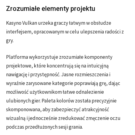
Zrozumiałe elementy projektu
Kasyno Vulkan urzeka graczy łatwym w obsłudze
interfejsem, opracowanym w celu ulepszenia radości z
gry.
Platforma wykorzystuje zrozumiałe komponenty
projektowe, które koncentrują się na intuicyjną
nawigację i przystępność. Jasne rozmieszczenia i
wyraźnie zarysowane kategorie poprawiają grę, dając
możliwość użytkownikom łatwe odnalezienie
ulubionych gier. Paleta kolorów została precyzyjnie
skomponowana, aby zabezpieczyć atrakcyjność
wizualną i jednocześnie zredukować zmęczenie oczu
podczas przedłużonych sesji grania.