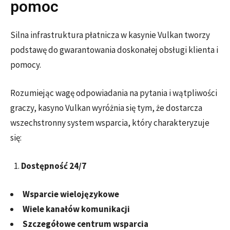
pomoc
Silna infrastruktura płatnicza w kasynie Vulkan tworzy
podstawę do gwarantowania doskonałej obsługi klienta i
pomocy.
Rozumiejąc wagę odpowiadania na pytania i wątpliwości
graczy, kasyno Vulkan wyróżnia się tym, że dostarcza
wszechstronny system wsparcia, który charakteryzuje
się:
Dostępność 24/7
Wsparcie wielojęzykowe
Wiele kanałów komunikacji
Szczegółowe centrum wsparcia