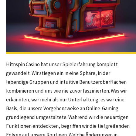
Hitnspin Casino hat unser Spielerfahrung komplett
gewandelt. Wir stiegen ein in eine Sphäre, in der
lebendige Gruppen und intuitive Benutzeroberflächen
kombinieren und uns wie nie zuvor faszinierten. Was wir
erkannten, war mehr als nur Unterhaltung; es war eine
Basis, die unsere Vorgehensweise an Online-Gaming
grundlegend umgestaltete. Während wir die neuartigen
Funktionen entdeckten, begriffen wir die tiefgreifenden
Folgen auf unsere Routinen. Welche Änderungen in