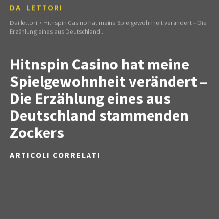
DAI LETTORI
Dai lettori
Hitnspin Casino hat meine Spielgewohnheit verändert – Die
Erzählung eines aus Deutschland...
Hitnspin Casino hat meine
Spielgewohnheit verändert –
Die Erzählung eines aus
Deutschland stammenden
Zockers
ARTICOLI CORRELATI