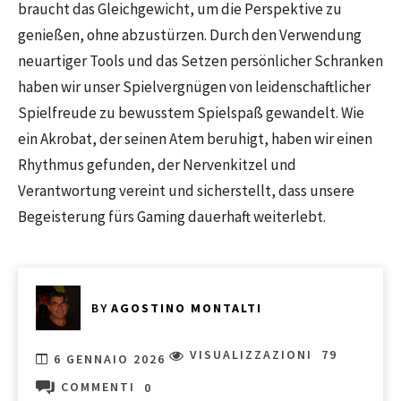
braucht das Gleichgewicht, um die Perspektive zu
genießen, ohne abzustürzen. Durch den Verwendung
neuartiger Tools und das Setzen persönlicher Schranken
haben wir unser Spielvergnügen von leidenschaftlicher
Spielfreude zu bewusstem Spielspaß gewandelt. Wie
ein Akrobat, der seinen Atem beruhigt, haben wir einen
Rhythmus gefunden, der Nervenkitzel und
Verantwortung vereint und sicherstellt, dass unsere
Begeisterung fürs Gaming dauerhaft weiterlebt.
BY
AGOSTINO MONTALTI
VISUALIZZAZIONI
79
6 GENNAIO 2026
COMMENTI
0