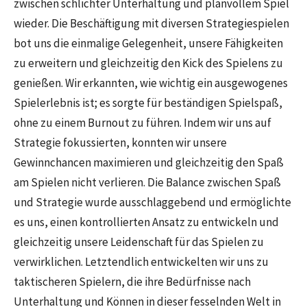
zwischen schlichter Unterhaltung und planvollem Spiel
wieder. Die Beschäftigung mit diversen Strategiespielen
bot uns die einmalige Gelegenheit, unsere Fähigkeiten
zu erweitern und gleichzeitig den Kick des Spielens zu
genießen. Wir erkannten, wie wichtig ein ausgewogenes
Spielerlebnis ist; es sorgte für beständigen Spielspaß,
ohne zu einem Burnout zu führen. Indem wir uns auf
Strategie fokussierten, konnten wir unsere
Gewinnchancen maximieren und gleichzeitig den Spaß
am Spielen nicht verlieren. Die Balance zwischen Spaß
und Strategie wurde ausschlaggebend und ermöglichte
es uns, einen kontrollierten Ansatz zu entwickeln und
gleichzeitig unsere Leidenschaft für das Spielen zu
verwirklichen. Letztendlich entwickelten wir uns zu
taktischeren Spielern, die ihre Bedürfnisse nach
Unterhaltung und Können in dieser fesselnden Welt in