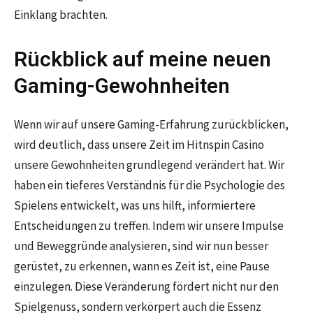
Einklang brachten.
Rückblick auf meine neuen
Gaming-Gewohnheiten
Wenn wir auf unsere Gaming-Erfahrung zurückblicken,
wird deutlich, dass unsere Zeit im Hitnspin Casino
unsere Gewohnheiten grundlegend verändert hat. Wir
haben ein tieferes Verständnis für die Psychologie des
Spielens entwickelt, was uns hilft, informiertere
Entscheidungen zu treffen. Indem wir unsere Impulse
und Beweggründe analysieren, sind wir nun besser
gerüstet, zu erkennen, wann es Zeit ist, eine Pause
einzulegen. Diese Veränderung fördert nicht nur den
Spielgenuss, sondern verkörpert auch die Essenz