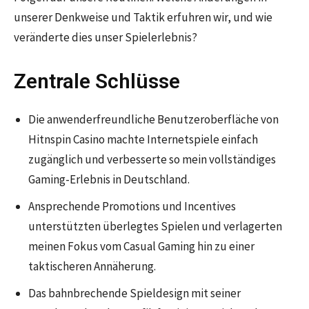
unserer Denkweise und Taktik erfuhren wir, und wie
veränderte dies unser Spielerlebnis?
Zentrale Schlüsse
Die anwenderfreundliche Benutzeroberfläche von
Hitnspin Casino machte Internetspiele einfach
zugänglich und verbesserte so mein vollständiges
Gaming-Erlebnis in Deutschland.
Ansprechende Promotions und Incentives
unterstützten überlegtes Spielen und verlagerten
meinen Fokus vom Casual Gaming hin zu einer
taktischeren Annäherung.
Das bahnbrechende Spieldesign mit seiner