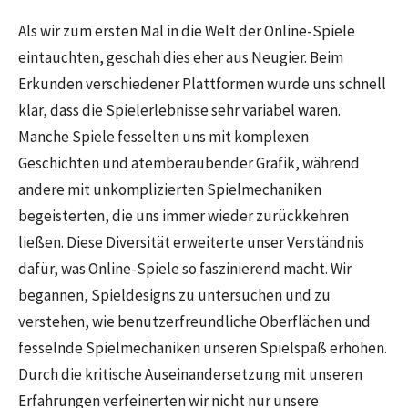
Als wir zum ersten Mal in die Welt der Online-Spiele
eintauchten, geschah dies eher aus Neugier. Beim
Erkunden verschiedener Plattformen wurde uns schnell
klar, dass die Spielerlebnisse sehr variabel waren.
Manche Spiele fesselten uns mit komplexen
Geschichten und atemberaubender Grafik, während
andere mit unkomplizierten Spielmechaniken
begeisterten, die uns immer wieder zurückkehren
ließen. Diese Diversität erweiterte unser Verständnis
dafür, was Online-Spiele so faszinierend macht. Wir
begannen, Spieldesigns zu untersuchen und zu
verstehen, wie benutzerfreundliche Oberflächen und
fesselnde Spielmechaniken unseren Spielspaß erhöhen.
Durch die kritische Auseinandersetzung mit unseren
Erfahrungen verfeinerten wir nicht nur unsere