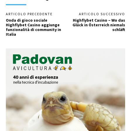
ARTICOLO PRECEDENTE
ARTICOLO SUCCESSIVO
Onda di gioco sociale
Highflybet Casino – Wo das
Highflybet Casino aggiunge
Glück in Österreich niemals
funzionalità di community in
schläft
Italia