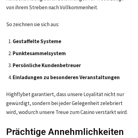
von ihrem Streben nach Vollkommenheit.
So zeichnen sie sich aus:
Gestaffelte Systeme
Punktesammelsystem
Persönliche Kundenbetreuer
Einladungen zu besonderen Veranstaltungen
Highflybet garantiert, dass unsere Loyalität nicht nur
gewürdigt, sondern bei jeder Gelegenheit zelebriert
wird, wodurch unsere Treue zum Casino verstärkt wird.
Prächtige Annehmlichkeiten