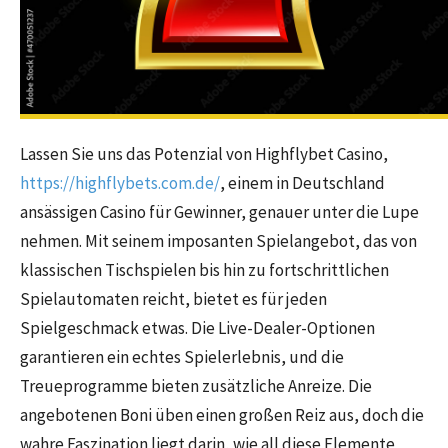
Lassen Sie uns das Potenzial von Highflybet Casino,
https://highflybets.com.de/
, einem in Deutschland
ansässigen Casino für Gewinner, genauer unter die Lupe
nehmen. Mit seinem imposanten Spielangebot, das von
klassischen Tischspielen bis hin zu fortschrittlichen
Spielautomaten reicht, bietet es für jeden
Spielgeschmack etwas. Die Live-Dealer-Optionen
garantieren ein echtes Spielerlebnis, und die
Treueprogramme bieten zusätzliche Anreize. Die
angebotenen Boni üben einen großen Reiz aus, doch die
wahre Faszination liegt darin, wie all diese Elemente