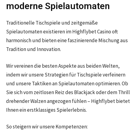
moderne Spielautomaten
Traditionelle Tischspiele und zeitgemäße
Spielautomaten existieren im Highflybet Casino oft
harmonisch und bieten eine faszinierende Mischung aus
Tradition und Innovation.
Wir vereinen die besten Aspekte aus beiden Welten,
indem wir unsere Strategien für Tischspiele verfeinern
und unsere Taktiken an Spielautomaten optimieren. Ob
Sie sich vom zeitlosen Reiz des Blackjack oder dem Thrill
drehender Walzen angezogen fühlen – Highflybet bietet
Ihnen ein erstklassiges Spielerlebnis.
So steigern wir unsere Kompetenzen: