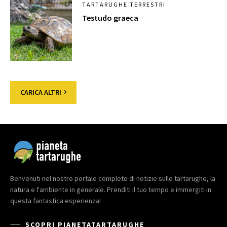
TARTARUGHE TERRESTRI
Testudo graeca
CARICA ALTRI
Benvenuti nel nostro portale completo di notizie sulle tartarughe, la
natura e l'ambiente in generale. Prenditi il tuo tempo e immergiti in
questa fantastica esperienza!
SCOPRI PIANETATARTARUGHE