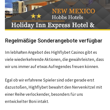
Regelmäßige Sonderangebote verfügbar
Im lebhaften Angebot des Highflybet Casinos gibt es
viele wiederkehrende Aktionen, die gewährleisten, dass
wir uns immer auf etwas Aufregendes freuen können.
Egal ob wir erfahrene Spieler sind oder gerade erst
dazustoßen, Highflybet bewahrt den Nervenkitzel mit
einer Reihe verlockender, besonders für uns
entwickelter Boni intakt.