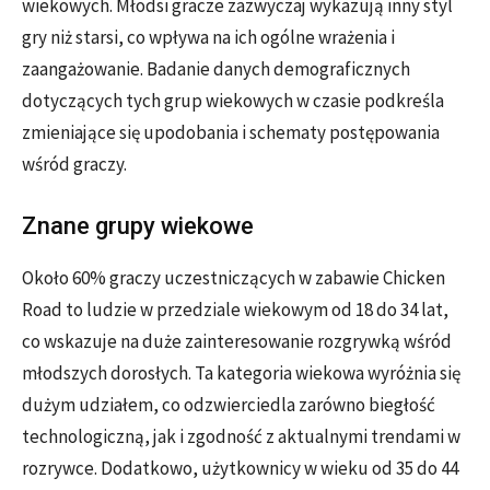
wiekowych. Młodsi gracze zazwyczaj wykazują inny styl
gry niż starsi, co wpływa na ich ogólne wrażenia i
zaangażowanie. Badanie danych demograficznych
dotyczących tych grup wiekowych w czasie podkreśla
zmieniające się upodobania i schematy postępowania
wśród graczy.
Znane grupy wiekowe
Około 60% graczy uczestniczących w zabawie Chicken
Road to ludzie w przedziale wiekowym od 18 do 34 lat,
co wskazuje na duże zainteresowanie rozgrywką wśród
młodszych dorosłych. Ta kategoria wiekowa wyróżnia się
dużym udziałem, co odzwierciedla zarówno biegłość
technologiczną, jak i zgodność z aktualnymi trendami w
rozrywce. Dodatkowo, użytkownicy w wieku od 35 do 44