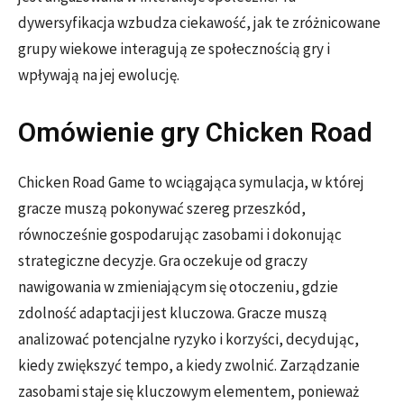
dywersyfikacja wzbudza ciekawość, jak te zróżnicowane
grupy wiekowe interagują ze społecznością gry i
wpływają na jej ewolucję.
Omówienie gry Chicken Road
Chicken Road Game to wciągająca symulacja, w której
gracze muszą pokonywać szereg przeszkód,
równocześnie gospodarując zasobami i dokonując
strategiczne decyzje. Gra oczekuje od graczy
nawigowania w zmieniającym się otoczeniu, gdzie
zdolność adaptacji jest kluczowa. Gracze muszą
analizować potencjalne ryzyko i korzyści, decydując,
kiedy zwiększyć tempo, a kiedy zwolnić. Zarządzanie
zasobami staje się kluczowym elementem, ponieważ