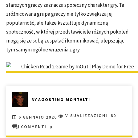
starszych graczy zaznacza społeczny charakter gry. Ta
zróżnicowana grupa graczy nie tylko zwiększa jej
popularność, ale także kształtuje dynamiczną
społeczność, w której przedstawiciele różnych pokoleń
mogą się ze sobą zespalać i komunikować, ulepszając
tym samym ogólne wrażenia z gry.
BY
AGOSTINO MONTALTI
VISUALIZZAZIONI
80
6 GENNAIO 2026
COMMENTI
0