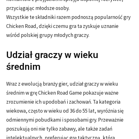
przyciągając młodsze osoby.
Wszystkie te składniki razem podnoszą popularność gry
Chicken Road, dzięki czemu gra ta zyskuje uznanie
wśród polskiej grupy młodych graczy.
Udział graczy w wieku
średnim
Wraz z ewolucją branży gier, udział graczy w wieku
średnim w grę Chicken Road Game pokazuje ważne
zrozumienie ich upodobań i zachowań. Ta kategoria
wiekowa, często w wieku od 36 do 55 lat, wyróżnia się
odmiennymi pobudkami i sposobami gry. Przeważnie
poszukują oni nie tylko zabawy, ale także zadań
intelektualnych, preferując grę taktyczną, która