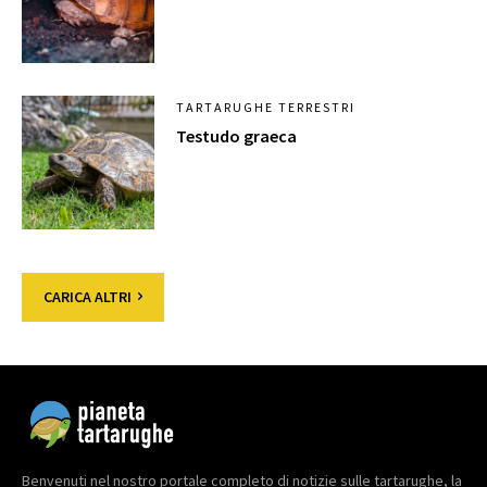
TARTARUGHE TERRESTRI
Testudo graeca
CARICA ALTRI
Benvenuti nel nostro portale completo di notizie sulle tartarughe, la