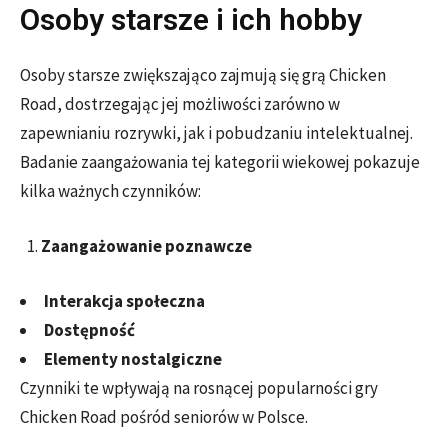
Osoby starsze i ich hobby
Osoby starsze zwiększająco zajmują się grą Chicken
Road, dostrzegając jej możliwości zarówno w
zapewnianiu rozrywki, jak i pobudzaniu intelektualnej.
Badanie zaangażowania tej kategorii wiekowej pokazuje
kilka ważnych czynników:
Zaangażowanie poznawcze
Interakcja społeczna
Dostępność
Elementy nostalgiczne
Czynniki te wpływają na rosnącej popularności gry
Chicken Road pośród seniorów w Polsce.