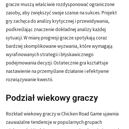
gracze muszą właściwie rozdysponować ograniczone
zasoby, aby zwiększyć swoje szanse na sukces. Projekt
gry zachęca do analizy krytycznej i przewidywania,
podkreślając znaczenie dokładnej analizy każdej
sytuacji. W miarę progresji gracze spotykają coraz
bardziej skomplikowane wyzwania, które wymagają
wyrafinowanych strategii i błyskawicznego
podejmowania decyzji. Ostatecznie gra kształtuje
nastawienie na przemyślane działanie i efektywne
rozwiązywanie kwestii.
Podział wiekowy graczy
Rozkład wiekowy graczy w Chicken Road Game ujawnia
zauważalne tendencje w popularnych grupach