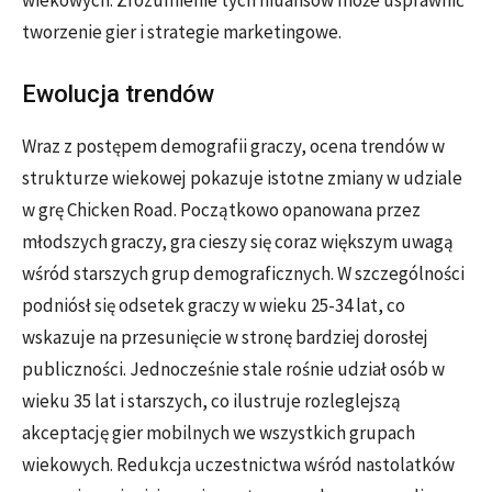
wiekowych. Zrozumienie tych niuansów może usprawnić
tworzenie gier i strategie marketingowe.
Ewolucja trendów
Wraz z postępem demografii graczy, ocena trendów w
strukturze wiekowej pokazuje istotne zmiany w udziale
w grę Chicken Road. Początkowo opanowana przez
młodszych graczy, gra cieszy się coraz większym uwagą
wśród starszych grup demograficznych. W szczególności
podniósł się odsetek graczy w wieku 25-34 lat, co
wskazuje na przesunięcie w stronę bardziej dorosłej
publiczności. Jednocześnie stale rośnie udział osób w
wieku 35 lat i starszych, co ilustruje rozleglejszą
akceptację gier mobilnych we wszystkich grupach
wiekowych. Redukcja uczestnictwa wśród nastolatków