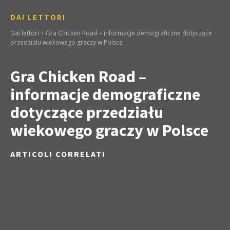
DAI LETTORI
Dai lettori
Gra Chicken Road – informacje demograficzne dotyczące
przedziału wiekowego graczy w Polsce
Gra Chicken Road –
informacje demograficzne
dotyczące przedziału
wiekowego graczy w Polsce
ARTICOLI CORRELATI