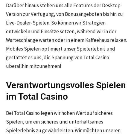
Darüber hinaus stehen uns alle Features der Desktop-
Version zur Verfügung, von Bonusangeboten bis hin zu
Live-Dealer-Spielen. So können wir Strategien
entwickeln und Einsätze setzen, während wir in der
Warteschlange warten oder in einem Kaffeehaus relaxen.
Mobiles Spielen optimiert unser Spielerlebnis und
gestattet es uns, die Spannung von Total Casino
überallhin mitzunehmen!
Verantwortungsvolles Spielen
im Total Casino
Bei Total Casino legen wir hohen Wert auf sicheres
Spielen, um ein sicheres und unterhaltsames
Spielerlebnis zu gewährleisten. Wir möchten unseren