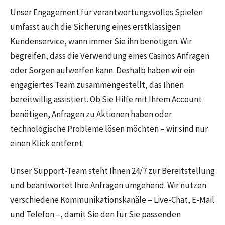
Unser Engagement für verantwortungsvolles Spielen
umfasst auch die Sicherung eines erstklassigen
Kundenservice, wann immer Sie ihn benötigen. Wir
begreifen, dass die Verwendung eines Casinos Anfragen
oder Sorgen aufwerfen kann. Deshalb haben wir ein
engagiertes Team zusammengestellt, das Ihnen
bereitwillig assistiert. Ob Sie Hilfe mit Ihrem Account
benötigen, Anfragen zu Aktionen haben oder
technologische Probleme lösen möchten – wir sind nur
einen Klick entfernt.
Unser Support-Team steht Ihnen 24/7 zur Bereitstellung
und beantwortet Ihre Anfragen umgehend. Wir nutzen
verschiedene Kommunikationskanäle – Live-Chat, E-Mail
und Telefon –, damit Sie den für Sie passenden