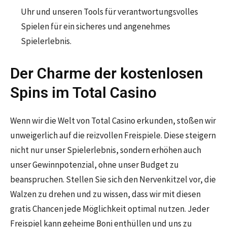
Uhr und unseren Tools für verantwortungsvolles
Spielen für ein sicheres und angenehmes
Spielerlebnis.
Der Charme der kostenlosen
Spins im Total Casino
Wenn wir die Welt von Total Casino erkunden, stoßen wir
unweigerlich auf die reizvollen Freispiele. Diese steigern
nicht nur unser Spielerlebnis, sondern erhöhen auch
unser Gewinnpotenzial, ohne unser Budget zu
beanspruchen. Stellen Sie sich den Nervenkitzel vor, die
Walzen zu drehen und zu wissen, dass wir mit diesen
gratis Chancen jede Möglichkeit optimal nutzen. Jeder
Freispiel kann geheime Boni enthüllen und uns zu