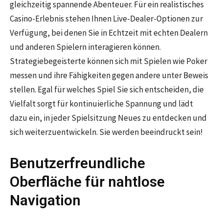
gleichzeitig spannende Abenteuer. Für ein realistisches
Casino-Erlebnis stehen Ihnen Live-Dealer-Optionen zur
Verfügung, bei denen Sie in Echtzeit mit echten Dealern
und anderen Spielern interagieren können.
Strategiebegeisterte können sich mit Spielen wie Poker
messen und ihre Fähigkeiten gegen andere unter Beweis
stellen. Egal für welches Spiel Sie sich entscheiden, die
Vielfalt sorgt für kontinuierliche Spannung und lädt
dazu ein, in jeder Spielsitzung Neues zu entdecken und
sich weiterzuentwickeln. Sie werden beeindruckt sein!
Benutzerfreundliche
Oberfläche für nahtlose
Navigation