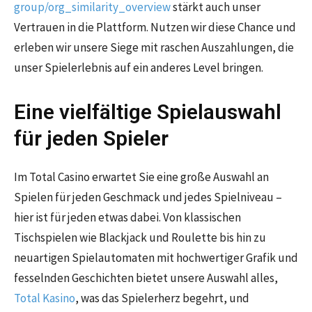
group/org_similarity_overview
stärkt auch unser
Vertrauen in die Plattform. Nutzen wir diese Chance und
erleben wir unsere Siege mit raschen Auszahlungen, die
unser Spielerlebnis auf ein anderes Level bringen.
Eine vielfältige Spielauswahl
für jeden Spieler
Im Total Casino erwartet Sie eine große Auswahl an
Spielen für jeden Geschmack und jedes Spielniveau –
hier ist für jeden etwas dabei. Von klassischen
Tischspielen wie Blackjack und Roulette bis hin zu
neuartigen Spielautomaten mit hochwertiger Grafik und
fesselnden Geschichten bietet unsere Auswahl alles,
Total Kasino
, was das Spielerherz begehrt, und