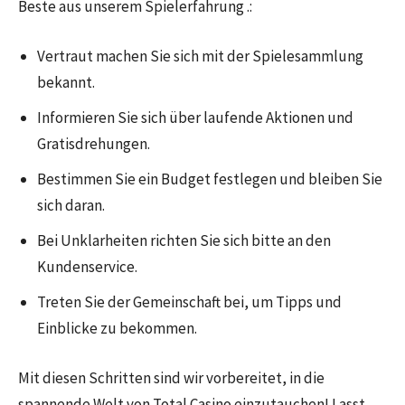
Beste aus unserem Spielerfahrung .:
Vertraut machen Sie sich mit der Spielesammlung
bekannt.
Informieren Sie sich über laufende Aktionen und
Gratisdrehungen.
Bestimmen Sie ein Budget festlegen und bleiben Sie
sich daran.
Bei Unklarheiten richten Sie sich bitte an den
Kundenservice.
Treten Sie der Gemeinschaft bei, um Tipps und
Einblicke zu bekommen.
Mit diesen Schritten sind wir vorbereitet, in die
spannende Welt von Total Casino einzutauchen! Lasst