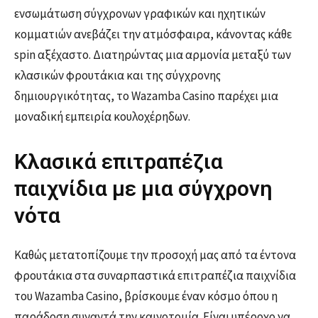
ενσωμάτωση σύγχρονων γραφικών και ηχητικών
κομματιών ανεβάζει την ατμόσφαιρα, κάνοντας κάθε
spin αξέχαστο. Διατηρώντας μια αρμονία μεταξύ των
κλασικών φρουτάκια και της σύγχρονης
δημιουργικότητας, το Wazamba Casino παρέχει μια
μοναδική εμπειρία κουλοχέρηδων.
Κλασικά επιτραπέζια
παιχνίδια με μια σύγχρονη
νότα
Καθώς μετατοπίζουμε την προσοχή μας από τα έντονα
φρουτάκια στα συναρπαστικά επιτραπέζια παιχνίδια
του Wazamba Casino, βρίσκουμε έναν κόσμο όπου η
παράδοση συναντά την καινοτομία. Είναι υπέροχο να