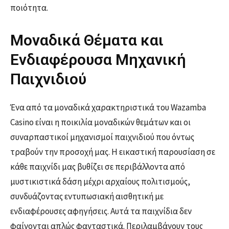
ποιότητα.
Μοναδικά Θέματα και
Ενδιαφέρουσα Μηχανική
Παιχνιδιού
Ένα από τα μοναδικά χαρακτηριστικά του Wazamba
Casino είναι η ποικιλία μοναδικών θεμάτων και οι
συναρπαστικοί μηχανισμοί παιχνιδιού που όντως
τραβούν την προσοχή μας. Η εικαστική παρουσίαση σε
κάθε παιχνίδι μας βυθίζει σε περιβάλλοντα από
μυστικιστικά δάση μέχρι αρχαίους πολιτισμούς,
συνδυάζοντας εντυπωσιακή αισθητική με
ενδιαφέρουσες αφηγήσεις. Αυτά τα παιχνίδια δεν
φαίνονται απλώς φανταστικά. Περιλαμβάνουν τους