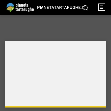
PIANETATARTARUGHE.IT