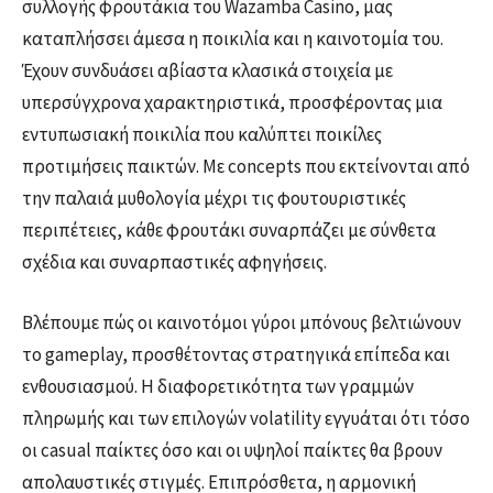
συλλογής φρουτάκια του Wazamba Casino, μας
καταπλήσσει άμεσα η ποικιλία και η καινοτομία του.
Έχουν συνδυάσει αβίαστα κλασικά στοιχεία με
υπερσύγχρονα χαρακτηριστικά, προσφέροντας μια
εντυπωσιακή ποικιλία που καλύπτει ποικίλες
προτιμήσεις παικτών. Με concepts που εκτείνονται από
την παλαιά μυθολογία μέχρι τις φουτουριστικές
περιπέτειες, κάθε φρουτάκι συναρπάζει με σύνθετα
σχέδια και συναρπαστικές αφηγήσεις.
Βλέπουμε πώς οι καινοτόμοι γύροι μπόνους βελτιώνουν
το gameplay, προσθέτοντας στρατηγικά επίπεδα και
ενθουσιασμού. Η διαφορετικότητα των γραμμών
πληρωμής και των επιλογών volatility εγγυάται ότι τόσο
οι casual παίκτες όσο και οι υψηλοί παίκτες θα βρουν
απολαυστικές στιγμές. Επιπρόσθετα, η αρμονική