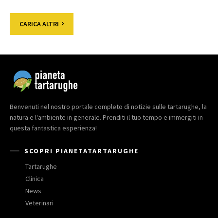
CARICA ALTRI
Benvenuti nel nostro portale completo di notizie sulle tartarughe, la
natura e l'ambiente in generale. Prenditi il tuo tempo e immergiti in
questa fantastica esperienza!
SCOPRI PIANETATARTARUGHE
Tartarughe
Clinica
News
Veterinari