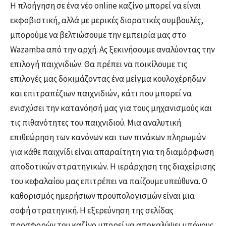
Η πλοήγηση σε ένα νέο online καζίνο μπορεί να είναι
εκφοβιστική, αλλά με μερικές διορατικές συμβουλές,
μπορούμε να βελτιώσουμε την εμπειρία μας στο
Wazamba από την αρχή. Ας ξεκινήσουμε αναλύοντας την
επιλογή παιχνιδιών. Θα πρέπει να ποικίλουμε τις
επιλογές μας δοκιμάζοντας ένα μείγμα κουλοχέρηδων
και επιτραπέζιων παιχνιδιών, κάτι που μπορεί να
ενισχύσει την κατανόησή μας για τους μηχανισμούς και
τις πιθανότητες του παιχνιδιού. Μια αναλυτική
επιθεώρηση των κανόνων και των πινάκων πληρωμών
για κάθε παιχνίδι είναι απαραίτητη για τη διαμόρφωση
αποδοτικών στρατηγικών. Η ιεράρχηση της διαχείρισης
του κεφαλαίου μας επιτρέπει να παίζουμε υπεύθυνα. Ο
καθορισμός ημερήσιων προϋπολογισμών είναι μια
σοφή στρατηγική. Η εξερεύνηση της σελίδας
προσφορών του καζίνο μπορεί να αποκαλύψει μπόνους