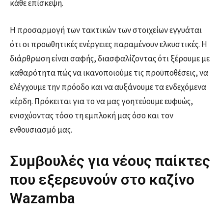
κάθε επίσκεψη.
Η προσαρμογή των τακτικών των στοιχείων εγγυάται
ότι οι προωθητικές ενέργειες παραμένουν ελκυστικές. Η
διάρθρωση είναι σαφής, διασφαλίζοντας ότι ξέρουμε με
καθαρότητα πώς να ικανοποιούμε τις προϋποθέσεις, να
ελέγχουμε την πρόοδο και να αυξάνουμε τα ενδεχόμενα
κέρδη. Πρόκειται για το να μας γοητεύουμε ευφυώς,
ενισχύοντας τόσο τη εμπλοκή μας όσο και τον
ενθουσιασμό μας.
Συμβουλές για νέους παίκτες
που εξερευνούν στο καζίνο
Wazamba