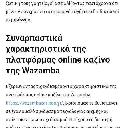
ζωτική τους γοητεία, εξασφαλίζοντας ταυτόχρονα ότι
μένουν σύγχρονα στο σημερινό ταχύτατο διαδικτυακό
περιβάλλον.
Συναρπαστικά
χαρακτηριστικά της
πλατφόρμας online καζίνο
της Wazamba
Εξερευνώντας τις ενδιαφέροντα χαρακτηριστικά της
πλατφόρμας online καζίνο της Wazamba,
https://wazambacasinoo.gr/
, βρισκόμαστε βυθισμένοι
σε έναν ομαλό συνδυασμό τεχνολογίας αιχμής και
παίκτοκεντρικού σχεδιασμού. Η εύχρηστη διεπαφή
χρήστη εγγυάται εύκολη πλοήγηση, διευκολύνοντας την