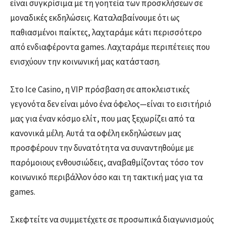
είναι συγκρίσιμα με τη γοητεία των προσκλήσεων σε
μοναδικές εκδηλώσεις. Καταλαβαίνουμε ότι ως
παθιασμένοι παίκτες, λαχταράμε κάτι περισσότερο
από ενδιαφέροντα games. Λαχταράμε περιπέτειες που
ενισχύουν την κοινωνική μας κατάσταση.
Στο Ice Casino, η VIP πρόσβαση σε αποκλειστικές
γεγονότα δεν είναι μόνο ένα όφελος—είναι το εισιτήριό
μας για έναν κόσμο ελίτ, που μας ξεχωρίζει από τα
κανονικά μέλη. Αυτά τα οφέλη εκδηλώσεων μας
προσφέρουν την δυνατότητα να συναντηθούμε με
παρόμοιους ενθουσιώδεις, αναβαθμίζοντας τόσο τον
κοινωνικό περιβάλλον όσο και τη τακτική μας για τα
games.
Σκεφτείτε να συμμετέχετε σε προσωπικά διαγωνισμούς