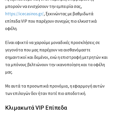
μπορούν να ενισχύσουν την εμπειρία σας,
https://icecasinos.gr/
, ξεκινώντας με βαθμιδωτά
επίπεδα VIP που παρέχουν συνεχώς πιο ελκυστικά
οφέλη.
Είναι εφικτό να χαρούμε μοναδικές προσκλήσεις σε
γεγονότα που μας παρέχουν να αισθανόμαστε
σημαντικοί και δεμένοι, ενώ η επιστροφή μετρητών και
τα μπόνους βελτιώνουν την ικανοποίηση και τα οφέλη
μας.
Με αυτά τα προσωπικά προνόμια, η εφαρμογή αυτών
των επιλογών δεν ήταν ποτέ πιο αποδοτική.
Κλιμακωτά VIP Επίπεδα