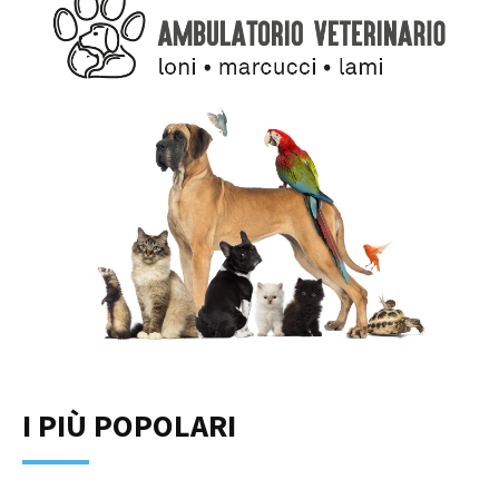
I PIÙ POPOLARI