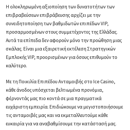
Η ολοκληρωμένη αξιοποίηση των δυνατοτήτων των
επιβραβεύσεων επιβράβευσης αρχίζει με την
συνειδητοποίηση των βαθμιδωτών επιπέδων VIP,
προσαρμοσμένων στους συμμετέχοντες της Ελλάδας.
Αυτά τα επίπεδα δεν αφορούν μόνο την προώθηση μιας
σκάλας. Είναι μια εξαιρετική εκτέλεση Στρατηγικών
Εμπλοκής VIP, προορισμένων για όσους επιθυμούν το
καλύτερο.
Με τη Ποικιλία Επιπέδου Ανταμοιβής στο Ice Casino,
κάθε άνοδος υπόσχεται βελτιωμένα προνόμια,
φέρνοντάς μας πιο κοντά σε μια πραγματικά
ευχάριστη εμπειρία. Επιδιώκουμε να μεγιστοποιήσουμε
τις ανταμοιβές μας και να εκμεταλλευτούμε κάθε
ευκαιρία για να αναβαθμίσουμε την κατάστασή μας.