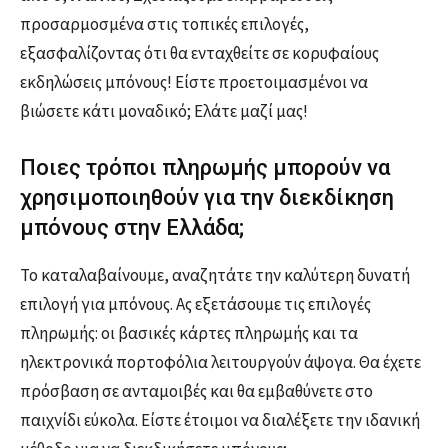
προσαρμοσμένα στις τοπικές επιλογές,
εξασφαλίζοντας ότι θα ενταχθείτε σε κορυφαίους
εκδηλώσεις μπόνους! Είστε προετοιμασμένοι να
βιώσετε κάτι μοναδικό; Ελάτε μαζί μας!
Ποιες τρόποι πληρωμής μπορούν να
χρησιμοποιηθούν για την διεκδίκηση
μπόνους στην Ελλάδα;
Το καταλαβαίνουμε, αναζητάτε την καλύτερη δυνατή
επιλογή για μπόνους. Ας εξετάσουμε τις επιλογές
πληρωμής: οι βασικές κάρτες πληρωμής και τα
ηλεκτρονικά πορτοφόλια λειτουργούν άψογα. Θα έχετε
πρόσβαση σε ανταμοιβές και θα εμβαθύνετε στο
παιχνίδι εύκολα. Είστε έτοιμοι να διαλέξετε την ιδανική