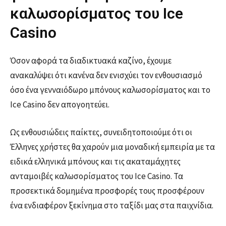
καλωσορίσματος του Ice
Casino
Όσον αφορά τα διαδικτυακά καζίνο, έχουμε
ανακαλύψει ότι κανένα δεν ενισχύει τον ενθουσιασμό
όσο ένα γενναιόδωρο μπόνους καλωσορίσματος και το
Ice Casino δεν απογοητεύει.
Ως ενθουσιώδεις παίκτες, συνειδητοποιούμε ότι οι
Έλληνες χρήστες θα χαρούν μια μοναδική εμπειρία με τα
ειδικά ελληνικά μπόνους και τις ακαταμάχητες
ανταμοιβές καλωσορίσματος του Ice Casino. Τα
προσεκτικά δομημένα προσφορές τους προσφέρουν
ένα ενδιαφέρον ξεκίνημα στο ταξίδι μας στα παιχνίδια.