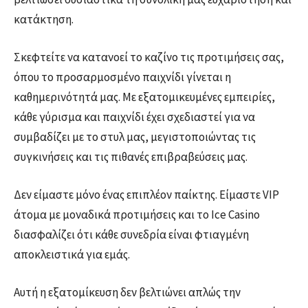
κατάκτηση.
Σκεφτείτε να κατανοεί το καζίνο τις προτιμήσεις σας,
όπου το προσαρμοσμένο παιχνίδι γίνεται η
καθημερινότητά μας. Με εξατομικευμένες εμπειρίες,
κάθε γύρισμα και παιχνίδι έχει σχεδιαστεί για να
συμβαδίζει με το στυλ μας, μεγιστοποιώντας τις
συγκινήσεις και τις πιθανές επιβραβεύσεις μας.
Δεν είμαστε μόνο ένας επιπλέον παίκτης. Είμαστε VIP
άτομα με μοναδικά προτιμήσεις και το Ice Casino
διασφαλίζει ότι κάθε συνεδρία είναι φτιαγμένη
αποκλειστικά για εμάς.
Αυτή η εξατομίκευση δεν βελτιώνει απλώς την