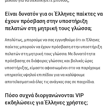
μέθοδο για να διεκδικήσετε μπόνους;
Είναι δυνατόν για οι Έλληνες παίκτες να
έχουν πρόσβαση στην υποστήριξη
πελατών στη μητρική τους γλώσσα;
Απολύτως, μπορούμε να σας εγγυηθούμε ότι οι Έλληνες
παίκτες μπορούν να έχουν πρόσβαση στην υποστήριξη
πελατών στη μητρική τους γλώσσα. Με δυνατότητα
πρόσβασης σε διάφορες γλώσσες και βολικές ώρες
υποστήριξης, είμαστε αφοσιωμένοι στο να παρέχουμε
υπηρεσίες υψηλού επιπέδου για να καλύψουμε
αποτελεσματικά όλες τις ανάγκες σας σε παιχνίδια.
Πόσο συχνά διοργανώνονται VIP
εκδηλώσεις για Έλληνες χρήστες;