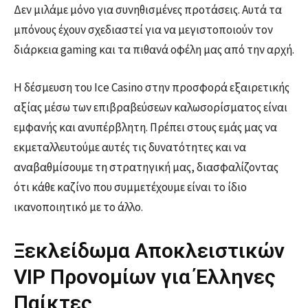
Δεν μιλάμε μόνο για συνηθισμένες προτάσεις. Αυτά τα
μπόνους έχουν σχεδιαστεί για να μεγιστοποιούν τον
διάρκεια gaming και τα πιθανά οφέλη μας από την αρχή.
Η δέσμευση του Ice Casino στην προσφορά εξαιρετικής
αξίας μέσω των επιβραβεύσεων καλωσορίσματος είναι
εμφανής και ανυπέρβλητη. Πρέπει στους εμάς μας να
εκμεταλλευτούμε αυτές τις δυνατότητες και να
αναβαθμίσουμε τη στρατηγική μας, διασφαλίζοντας
ότι κάθε καζίνο που συμμετέχουμε είναι το ίδιο
ικανοποιητικό με το άλλο.
Ξεκλείδωμα Αποκλειστικών
VIP Προνομίων για Έλληνες
Παίκτες