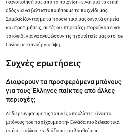
ικανοποίησή μας από το παιχνίδι—είναι μια τακτική
οδός για να βελτιστοποιήσουμε το παιχνίδι μας.
Συμβαδίζοντας με τα προσωπικά μας δυνατά σημεία
και προτιμήσεις, αυτές οι υπηρεσίες μπορούν να είναι
το κλειδί για να ανυψώσουν τις περιπέτειές μας στο Ice
Casino σε καινούργια ύψη.
Συχνές ερωτήσεις
Διαφέρουν τα προσφερόμενα μπόνους
για τους Έλληνες παίκτες από άλλες
περιοχές;
Ας διερευνήσουμε τις τοπικές αποκλίσεις. Είναι τα
μπόνους που παρέχουμε στην Ελλάδα πιο δελεαστικά
από ό,τι αλλού; Σχεδιάζουμε επιβραβεύσεις