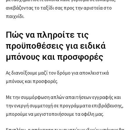
ανεβάζοντας το ταξίδι σας προς την αριστεία στο
παιχνίδι.
Πώς να πληροίτε τις
προϋποθέσεις για ειδικά
μπόνους και προσφορές
Ας διανοίξουμε μαζί τον δρόμο για αποκλειστικά
μπόνους και προσφορές.
Με την συμμόρφωση απλών απαιτήσεων εγγραφής και
την ενεργή συμμετοχή σε προγράμματα επιβράβευσης,
μπορούμε να μεγιστοποιήσουμε τα οφέλη μας.