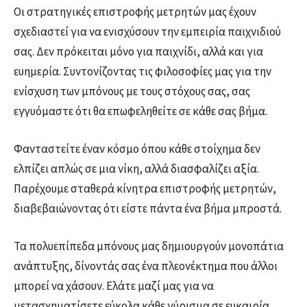
Οι στρατηγικές επιστροφής μετρητών μας έχουν
σχεδιαστεί για να ενισχύσουν την εμπειρία παιχνιδιού
σας. Δεν πρόκειται μόνο για παιχνίδι, αλλά και για
ευημερία. Συντονίζοντας τις φιλοσοφίες μας για την
ενίσχυση των μπόνους με τους στόχους σας, σας
εγγυόμαστε ότι θα επωφεληθείτε σε κάθε σας βήμα.
Φανταστείτε έναν κόσμο όπου κάθε στοίχημα δεν
ελπίζει απλώς σε μια νίκη, αλλά διασφαλίζει αξία.
Παρέχουμε σταθερά κίνητρα επιστροφής μετρητών,
διαβεβαιώνοντας ότι είστε πάντα ένα βήμα μπροστά.
Τα πολυεπίπεδα μπόνους μας δημιουργούν μονοπάτια
ανάπτυξης, δίνοντάς σας ένα πλεονέκτημα που άλλοι
μπορεί να χάσουν. Ελάτε μαζί μας για να
μετασχηματίσετε εύκολα κάθε γύρισμα σε ευκαιρία,