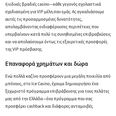
ή ειδικές βραδιές casino—κάθε γεγονός σχολαστικά
σχεδιασμένη για VIP μέλη σαν εμάς. Ας αγκαλιάσουμε
αυτές τις προσαρμοσμένες δυνατότητες,
απολαμβάνοντας ενδιαφέρουσες περιπέτειες που
υπερβαίνουν κατά πολύ τις συνηθισμένες επιβραβεύσεις
και να απολαύσουμε όντως τις εξαιρετικές προσφορές
της VIP πρόσβασης.
Επαναφορά χρημάτων και δώρα
Ενώ πολλά καζίνο προσφέρουν μια μεγάλη ποικιλία από
μπόνους, στο Ice Casino, έχουμε δημιουργήσει ένα
ξεχωριστό πρόγραμμα επιβράβευσης για τους πελάτες
μας από την Ελλάδα—ένα πρόγραμμα που σας
προσφέρει cashback και διάφορες ανταμοιβές.