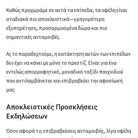
Καθώς προχωράμε σε αυτά τα επίπεδα, τα οφέλη είναι
σταδιακά πιο αποκλειστικά—γρηγορότερη
εξυπηρέτηση, προσαρμοσμένα δώρα και πιο
σημαντικές ανταμοιβές.
Ας το παραδεχτούμε, η κατάκτηση αυτών των επιπέδων
δεν έχει να κάνει με μόνο το πρεστίζ. Είναι για ένα
εντελώς απορροφητικό, μοναδικό ταξίδι παιχνιδιού
που αντιλαμβάνεται και επιβραβεύει την αφοσίωσή
μας.
Αποκλειστικές Προσκλήσεις
Εκδηλώσεων
Όσον αφορά τις επιβραβεύσεις ανταμοιβής, λίγα οφέλη