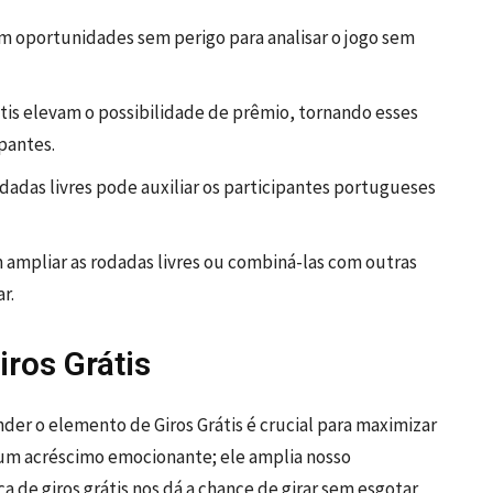
m oportunidades sem perigo para analisar o jogo sem
tis elevam o possibilidade de prêmio, tornando esses
pantes.
dadas livres pode auxiliar os participantes portugueses
ampliar as rodadas livres ou combiná-las com outras
r.
ros Grátis
r o elemento de Giros Grátis é crucial para maximizar
 um acréscimo emocionante; ele amplia nosso
 de giros grátis nos dá a chance de girar sem esgotar