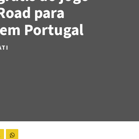
Road para
 em Portugal
ATI