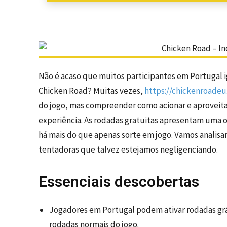
Não é acaso que muitos participantes em Portugal ig
Chicken Road? Muitas vezes,
https://chickenroadeu
do jogo, mas compreender como acionar e aproveit
experiência. As rodadas gratuitas apresentam uma 
há mais do que apenas sorte em jogo. Vamos analisar
tentadoras que talvez estejamos negligenciando.
Essenciais descobertas
Jogadores em Portugal podem ativar rodadas gráti
rodadas normais do jogo.