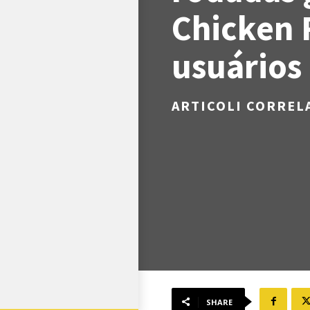
Chicken 
usuários
ARTICOLI CORREL
SHARE