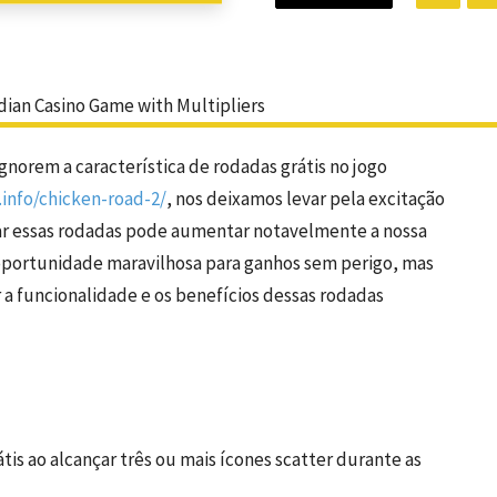
norem a característica de rodadas grátis no jogo
.info/chicken-road-2/
, nos deixamos levar pela excitação
ar essas rodadas pode aumentar notavelmente a nossa
oportunidade maravilhosa para ganhos sem perigo, mas
 a funcionalidade e os benefícios dessas rodadas
s ao alcançar três ou mais ícones scatter durante as