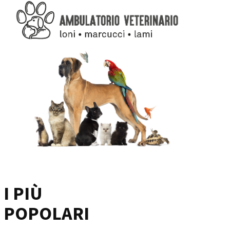
I PIÙ
POPOLARI