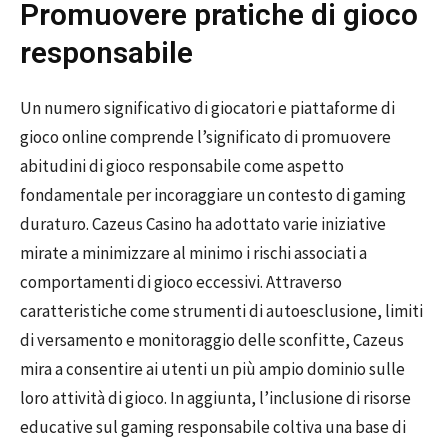
Promuovere pratiche di gioco
responsabile
Un numero significativo di giocatori e piattaforme di
gioco online comprende l’significato di promuovere
abitudini di gioco responsabile come aspetto
fondamentale per incoraggiare un contesto di gaming
duraturo. Cazeus Casino ha adottato varie iniziative
mirate a minimizzare al minimo i rischi associati a
comportamenti di gioco eccessivi. Attraverso
caratteristiche come strumenti di autoesclusione, limiti
di versamento e monitoraggio delle sconfitte, Cazeus
mira a consentire ai utenti un più ampio dominio sulle
loro attività di gioco. In aggiunta, l’inclusione di risorse
educative sul gaming responsabile coltiva una base di