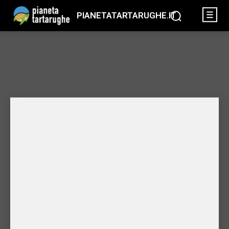
PIANETATARTARUGHE.IT