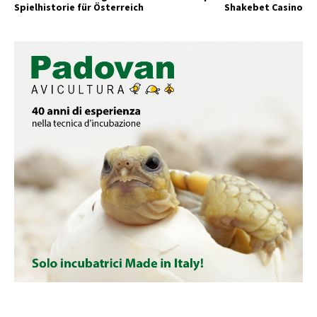
Spielhistorie für Österreich
Shakebet Casino