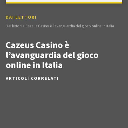
DAI LETTORI
Dai lettori
Cazeus Casino è l'avanguardia del gioco online in Italia
Cazeus Casino è
l’avanguardia del gioco
online in Italia
ARTICOLI CORRELATI