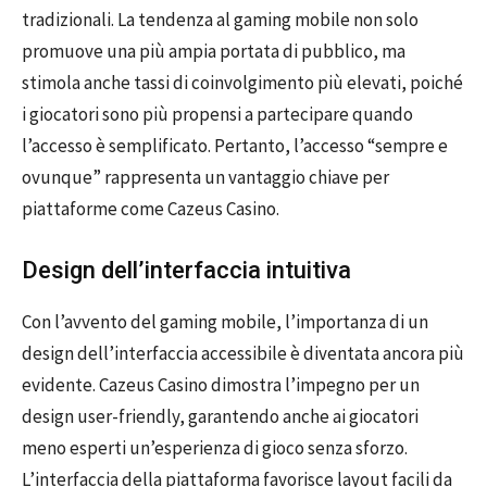
tradizionali. La tendenza al gaming mobile non solo
promuove una più ampia portata di pubblico, ma
stimola anche tassi di coinvolgimento più elevati, poiché
i giocatori sono più propensi a partecipare quando
l’accesso è semplificato. Pertanto, l’accesso “sempre e
ovunque” rappresenta un vantaggio chiave per
piattaforme come Cazeus Casino.
Design dell’interfaccia intuitiva
Con l’avvento del gaming mobile, l’importanza di un
design dell’interfaccia accessibile è diventata ancora più
evidente. Cazeus Casino dimostra l’impegno per un
design user-friendly, garantendo anche ai giocatori
meno esperti un’esperienza di gioco senza sforzo.
L’interfaccia della piattaforma favorisce layout facili da