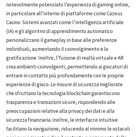
notevolmente potenziato l’esperienza di gaming online,
in particolare all’interno di piattaforme come Cazeus
Casino. Sistemi avanzati come l’intelligenza artificiale
(IA) e gli algoritmi di apprendimento automatico
personalizzano il gameplay in base alle preferenze
individuali, aumentando il coinvolgimento e la
gratificazione. Inoltre, l’fusione di realtà virtuale e AR
crea ambienti coinvolgenti, permettendo ai giocatori di
entrare in contatto più profondamente con le proprie
esperienze di gioco. Le misure di sicurezza migliorate
che sfruttano la tecnologia blockchain garantiscono
trasparenza e transazioni sicure, rispondendo alle
preoccupazioni relative alla privacy dei dati e alla
sicurezza finanziaria. Inoltre, le interfacce intuitive
facilitano la navigazione, riducendo al minimo le ostacoli