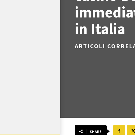
immediati
in Italia
ARTICOLI CORREL
SHARE