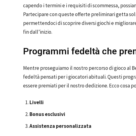
capendo i termini e i requisiti di scommessa, possi
Partecipare con queste offerte preliminari getta sol
permettendoci di scoprire diversi giochi e migliorare
fin dall’inizio.
Programmi fedeltà che premi
Mentre proseguiamo il nostro percorso di gioco al 
fedeltà pensati per i giocatori abituali. Questi prog
essere premiati per il nostro dedizione. Ecco cosa p
Livelli
Bonus esclusivi
Assistenza personalizzata