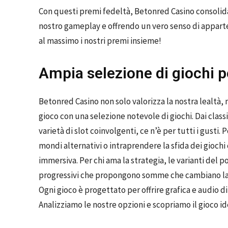
Con questi premi fedeltà, Betonred Casino consolida 
nostro gameplay e offrendo un vero senso di appart
al massimo i nostri premi insieme!
Ampia selezione di giochi per
Betonred Casino non solo valorizza la nostra lealtà,
gioco con una selezione notevole di giochi. Dai classi
varietà di slot coinvolgenti, ce n’è per tutti i gusti
mondi alternativi o intraprendere la sfida dei gioch
immersiva. Per chi ama la strategia, le varianti del p
progressivi che propongono somme che cambiano la vit
Ogni gioco è progettato per offrire grafica e audio 
Analizziamo le nostre opzioni e scopriamo il gioco ide