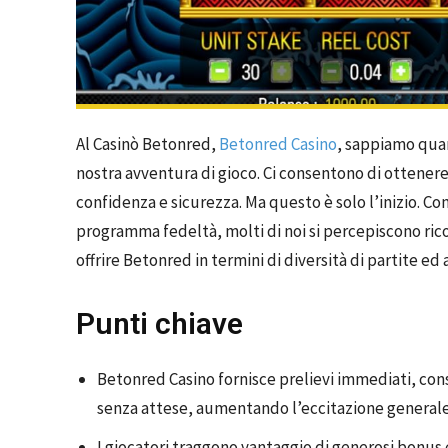
Al Casinò Betonred,
Betonred Casino
, sappiamo quant
nostra avventura di gioco. Ci consentono di ottenere
confidenza e sicurezza. Ma questo è solo l’inizio. Co
programma fedeltà, molti di noi si percepiscono rico
offrire Betonred in termini di diversità di partite e
Punti chiave
Betonred Casino fornisce prelievi immediati, cons
senza attese, aumentando l’eccitazione generale
I giocatori traggono vantaggio di generosi bonus 