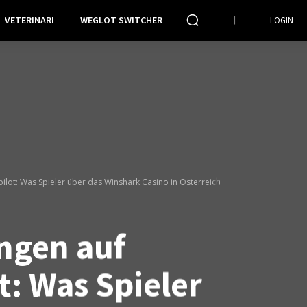
VETERINARI
WEGLOT SWITCHER
LOGIN
ilot: Was Spieler über das Winshark Casino in Österreich
ngen auf
t: Was Spieler