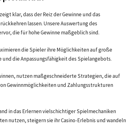
 zeigt klar, dass der Reiz der Gewinne und das
urückkehren lassen. Unsere Auswertung des
rvor, die für hohe Gewinne maßgeblich sind.
ximieren die Spieler ihre Möglichkeiten auf große
e und die Anpassungsfähigkeit des Spielangebots.
gewinnen, nutzen maßgeschneiderte Strategien, die auf
en von Gewinnmöglichkeiten und Zahlungsstrukturen
nd in das Erlernen vielschichtiger Spielmechaniken
hten nutzen, steigern sie ihr Casino-Erlebnis und wandeln