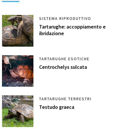
SISTEMA RIPRODUTTIVO
Tartarughe: accoppiamento e
ibridazione
TARTARUGHE ESOTICHE
Centrochelys sulcata
TARTARUGHE TERRESTRI
Testudo graeca