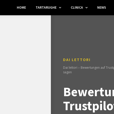
HOME
TARTARUGHE
CLINICA
NEWS
DAI LETTORI
Dai lettori
Bewertungen auf Trustp
sagen
Bewertu
Trustpilo