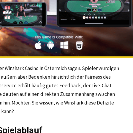
r Winshark Casino in Österreich sagen. Spieler würdigen
 äußern aber Bedenken hinsichtlich der Fairness des
ervice erhält häufig gutes Feedback, der Live-Chat
se deuten auf einen direkten Zusammenhang zwischen
in. Möchten Sie wissen, wie Winshark diese Defizite
n kann?
Spielablauf