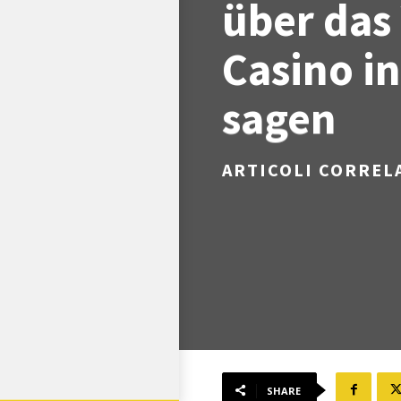
über das
Casino in
sagen
ARTICOLI CORREL
SHARE