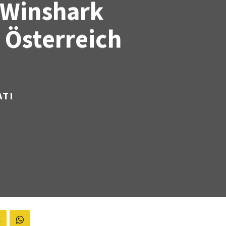
 Winshark
 Österreich
ATI