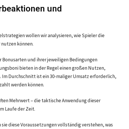
erbeaktionen und
trategien wollen wir analysieren, wie Spieler die
r nutzen können.
der Bonusarten und ihrer jeweiligen Bedingungen
ungsboni bieten in der Regel einen großen Nutzen,
 Im Durchschnitt ist ein 30-maliger Umsatz erforderlich,
ezahlt werden können.
ften Mehrwert – die taktische Anwendung dieser
m Laufe der Zeit.
 sie diese Voraussetzungen vollständig verstehen, was