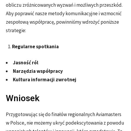
obliczu zróżnicowanych wyzwań i możliwych przeszkód.
Aby poprawić nasze metody komunikacyjne i wzmocnić
zespołową współpracę, powinniśmy wdrożyć poniższe
strategie:
Regularne spotkania
Jasność ról
Narzędzia współpracy
Kultura informacji zwrotnej
Wniosek
Przygotowując się do finałów regionalnych Aviamasters
w Polsce, nie możemy ukryć podekscytowania z powodu