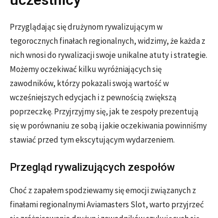
Przyglądając się drużynom rywalizującym w
tegorocznych finałach regionalnych, widzimy, że każda z
nich wnosi do rywalizacji swoje unikalne atuty i strategie.
Możemy oczekiwać kilku wyróżniających się
zawodników, którzy pokazali swoją wartość w
wcześniejszych edycjach i z pewnością zwiększą
poprzeczkę. Przyjrzyjmy się, jak te zespoły prezentują
się w porównaniu ze sobą i jakie oczekiwania powinniśmy
stawiać przed tym ekscytującym wydarzeniem.
Przegląd rywalizujących zespołów
Choć z zapałem spodziewamy się emocji związanych z
finałami regionalnymi Aviamasters Slot, warto przyjrzeć