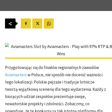
Przygotowując się do finałów regionalnych zawodów
Aviamasters
w Polsce, nie sposób nie docenić ważności
tego lokalizacji. Polskie pejzaże i tradycje lotnicze
tworzą wyjątkową scenerię dla tego wydarzenia. Każdy z
biorących udział zespołów prezentuje swoje,
nowatorskie projekty i zdolności. Zobaczmy, co
powoduje, że te konkursy są tak istotną platformą dla