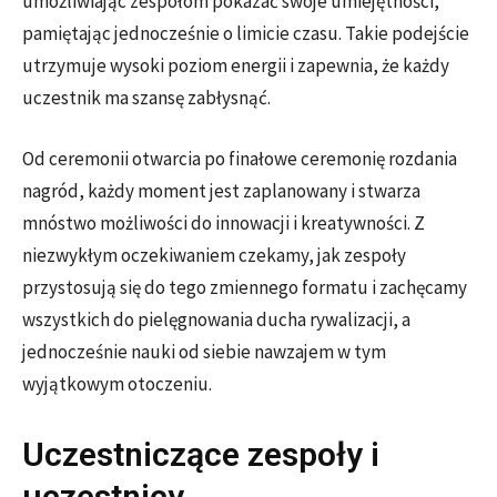
umożliwiając zespołom pokazać swoje umiejętności,
pamiętając jednocześnie o limicie czasu. Takie podejście
utrzymuje wysoki poziom energii i zapewnia, że każdy
uczestnik ma szansę zabłysnąć.
Od ceremonii otwarcia po finałowe ceremonię rozdania
nagród, każdy moment jest zaplanowany i stwarza
mnóstwo możliwości do innowacji i kreatywności. Z
niezwykłym oczekiwaniem czekamy, jak zespoły
przystosują się do tego zmiennego formatu i zachęcamy
wszystkich do pielęgnowania ducha rywalizacji, a
jednocześnie nauki od siebie nawzajem w tym
wyjątkowym otoczeniu.
Uczestniczące zespoły i
uczestnicy