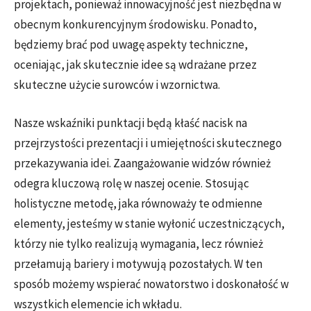
projektach, ponieważ innowacyjność jest niezbędna w
obecnym konkurencyjnym środowisku. Ponadto,
będziemy brać pod uwagę aspekty techniczne,
oceniając, jak skutecznie idee są wdrażane przez
skuteczne użycie surowców i wzornictwa.
Nasze wskaźniki punktacji będą kłaść nacisk na
przejrzystości prezentacji i umiejętności skutecznego
przekazywania idei. Zaangażowanie widzów również
odegra kluczową rolę w naszej ocenie. Stosując
holistyczne metodę, jaka równoważy te odmienne
elementy, jesteśmy w stanie wyłonić uczestniczących,
którzy nie tylko realizują wymagania, lecz również
przełamują bariery i motywują pozostałych. W ten
sposób możemy wspierać nowatorstwo i doskonałość w
wszystkich elemencie ich wkładu.