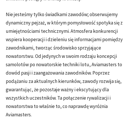
Nie jesteśmy tylko świadkami zawodów; obserwujemy
dynamiczny pejzaż, w którym pomysłowość spotyka się z
umiejętnościami technicznymi. Atmosfera konkurencji
wspiera kooperacji i dzieleniu się informacjami pomiędzy
zawodnikami, tworząc środowisko sprzyjające
nowatorstwu. Od jedynych w swoim rodzaju koncepcji
samolotów po nowatorskie techniki lotu, Aviamasters to
dowód pasji i zaangażowania zawodników. Poprzez
podążaniu za aktualnych kierunków, zawody rozwija się,
gwarantując, że pozostaje ważny i ekscytujący dla
wszystkich uczestników. Ta połączenie rywalizacji i
nowatorstwa to właśnie to, co naprawdę wyróżnia
Aviamasters.