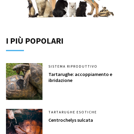
I PIÙ POPOLARI
SISTEMA RIPRODUTTIVO
Tartarughe: accoppiamento e
ibridazione
TARTARUGHE ESOTICHE
Centrochelys sulcata