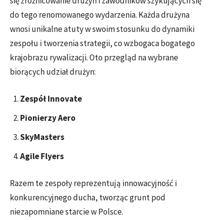
się zróżnicowanie drużyn i zawodników szykujących się
do tego renomowanego wydarzenia. Każda drużyna
wnosi unikalne atuty w swoim stosunku do dynamiki
zespołu i tworzenia strategii, co wzbogaca bogatego
krajobrazu rywalizacji. Oto przegląd na wybrane
biorących udział drużyn:
Zespół Innovate
Pionierzy Aero
SkyMasters
Agile Flyers
Razem te zespoły reprezentują innowacyjność i
konkurencyjnego ducha, tworząc grunt pod
niezapomniane starcie w Polsce.