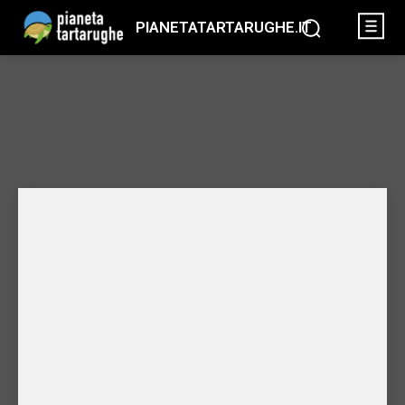
PIANETATARTARUGHE.IT