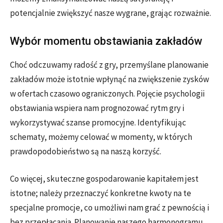
potencjalnie zwiększyć nasze wygrane, grając rozważnie.
Wybór momentu obstawiania zakładów
Choć odczuwamy radość z gry, przemyślane planowanie
zakładów może istotnie wpłynąć na zwiększenie zysków
w ofertach czasowo ograniczonych. Pojęcie psychologii
obstawiania wspiera nam prognozować rytm gry i
wykorzystywać szanse promocyjne. Identyfikując
schematy, możemy celować w momenty, w których
prawdopodobieństwo są na naszą korzyść.
Co więcej, skuteczne gospodarowanie kapitałem jest
istotne; należy przeznaczyć konkretne kwoty na te
specjalne promocje, co umożliwi nam grać z pewnością i
bez przepłacania. Planowanie naszego harmonogramu