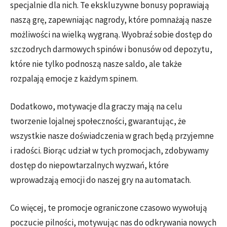
specjalnie dla nich. Te ekskluzywne bonusy poprawiają
naszą grę, zapewniając nagrody, które pomnażają nasze
możliwości na wielką wygraną. Wyobraź sobie dostęp do
szczodrych darmowych spinów i bonusów od depozytu,
które nie tylko podnoszą nasze saldo, ale także
rozpalają emocje z każdym spinem.
Dodatkowo, motywacje dla graczy mają na celu
tworzenie lojalnej społeczności, gwarantując, że
wszystkie nasze doświadczenia w grach będą przyjemne
i radości. Biorąc udział w tych promocjach, zdobywamy
dostęp do niepowtarzalnych wyzwań, które
wprowadzają emocji do naszej gry na automatach.
Co więcej, te promocje ograniczone czasowo wywołują
poczucie pilności, motywując nas do odkrywania nowych