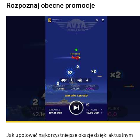
Rozpoznaj obecne promocje
Jak upolować najkorzystniejsze okazje dzięki aktualnym