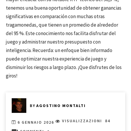
tenemos una buena oportunidad de obtener ganancias
significativas en comparación con muchas otras
tragamonedas, que tienen un promedio de alrededor
del 95 %. Este conocimiento nos facilita disfrutar del
juego y administrar nuestro presupuesto con
inteligencia. Recuerda: un enfoque bien informado
puede optimizar nuestra experiencia de juego y
disminuir los riesgos a largo plazo. ¡Que disfrutes de los
giros!
BY
AGOSTINO MONTALTI
VISUALIZZAZIONI
84
6 GENNAIO 2026