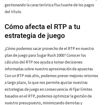
gestionando la característica fluctuante de los pagos
del título.
Cómo afecta el RTP a tu
estrategia de juego
¿Cómo podemos sacar provecho de el RTP en nuestra
plan de juego para Sugar Rush 1000? Conocer los
cálculos del RTP nos ayuda a tomar decisiones
informadas sobre nuestro aproximación de apuestas.
Con un RTP más alto, podemos prever mejores retornos
a largo plazo, lo que nos permite ajustar nuestras
estrategias de juego en consecuencia. Al fijar límites
basados en el RTP, podemos optimizar la gestión de
nuestro presupuesto, minimizando derrotas y