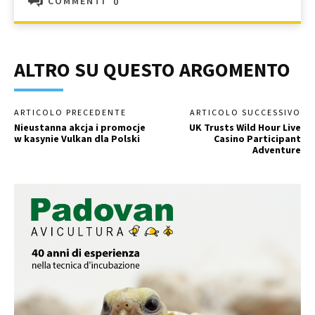
COMMENTI
0
ALTRO SU QUESTO ARGOMENTO
ARTICOLO PRECEDENTE
ARTICOLO SUCCESSIVO
Nieustanna akcja i promocje
UK Trusts Wild Hour Live
w kasynie Vulkan dla Polski
Casino Participant
Adventure