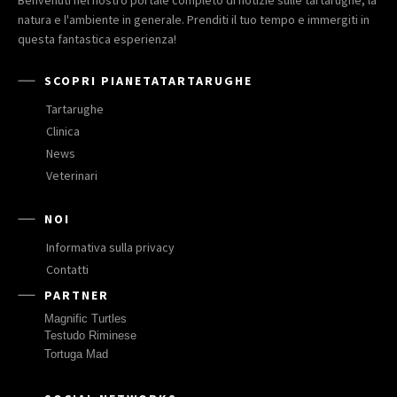
Benvenuti nel nostro portale completo di notizie sulle tartarughe, la
natura e l'ambiente in generale. Prenditi il tuo tempo e immergiti in
questa fantastica esperienza!
SCOPRI PIANETATARTARUGHE
Tartarughe
Clinica
News
Veterinari
NOI
Informativa sulla privacy
Contatti
PARTNER
Magnific Turtles
Testudo Riminese
Tortuga Mad