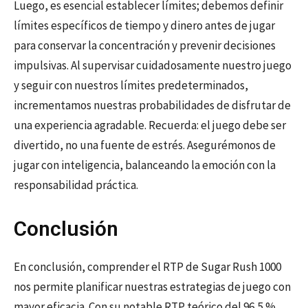
Luego, es esencial establecer límites; debemos definir
límites específicos de tiempo y dinero antes de jugar
para conservar la concentración y prevenir decisiones
impulsivas. Al supervisar cuidadosamente nuestro juego
y seguir con nuestros límites predeterminados,
incrementamos nuestras probabilidades de disfrutar de
una experiencia agradable. Recuerda: el juego debe ser
divertido, no una fuente de estrés. Asegurémonos de
jugar con inteligencia, balanceando la emoción con la
responsabilidad práctica.
Conclusión
En conclusión, comprender el RTP de Sugar Rush 1000
nos permite planificar nuestras estrategias de juego con
mayor eficacia. Con su notable RTP teórico del 96,5 %,