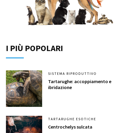
I PIÙ POPOLARI
SISTEMA RIPRODUTTIVO
Tartarughe: accoppiamento e
ibridazione
TARTARUGHE ESOTICHE
Centrochelys sulcata