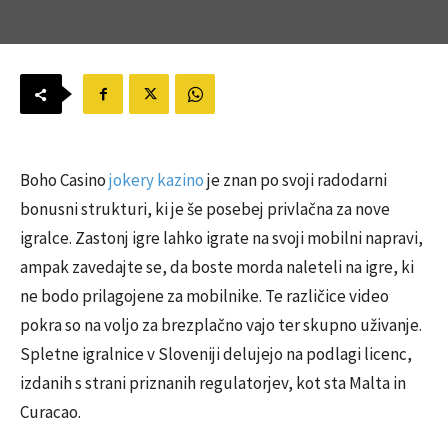
Boho Casino
jokery kazino
je znan po svoji radodarni
bonusni strukturi, ki je še posebej privlačna za nove
igralce. Zastonj igre lahko igrate na svoji mobilni napravi,
ampak zavedajte se, da boste morda naleteli na igre, ki
ne bodo prilagojene za mobilnike. Te različice video
pokra so na voljo za brezplačno vajo ter skupno uživanje.
Spletne igralnice v Sloveniji delujejo na podlagi licenc,
izdanih s strani priznanih regulatorjev, kot sta Malta in
Curacao.