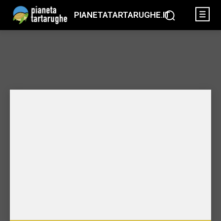
PIANETATARTARUGHE.IT