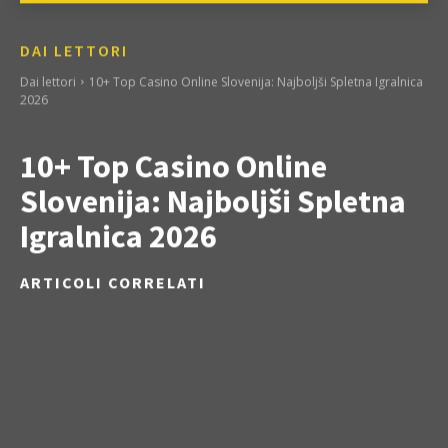
DAI LETTORI
Dai lettori
10+ Top Casino Online Slovenija: Najboljši Spletna Igralnica
2026
10+ Top Casino Online
Slovenija: Najboljši Spletna
Igralnica 2026
ARTICOLI CORRELATI