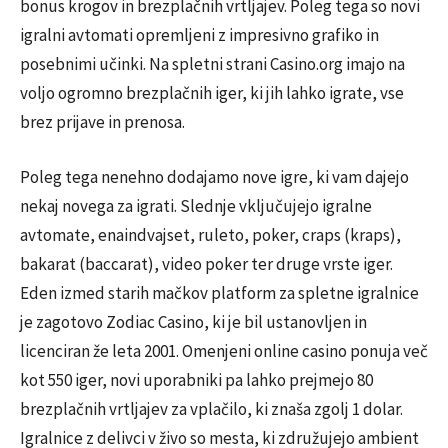
bonus krogov in brezplačnih vrtljajev. Poleg tega so novi
igralni avtomati opremljeni z impresivno grafiko in
posebnimi učinki. Na spletni strani Casino.org imajo na
voljo ogromno brezplačnih iger, ki jih lahko igrate, vse
brez prijave in prenosa.
Poleg tega nenehno dodajamo nove igre, ki vam dajejo
nekaj novega za igrati. Slednje vključujejo igralne
avtomate, enaindvajset, ruleto, poker, craps (kraps),
bakarat (baccarat), video poker ter druge vrste iger.
Eden izmed starih mačkov platform za spletne igralnice
je zagotovo Zodiac Casino, ki je bil ustanovljen in
licenciran že leta 2001. Omenjeni online casino ponuja več
kot 550 iger, novi uporabniki pa lahko prejmejo 80
brezplačnih vrtljajev za vplačilo, ki znaša zgolj 1 dolar.
Igralnice z delivci v živo so mesta, ki združujejo ambient