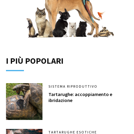
I PIÙ POPOLARI
SISTEMA RIPRODUTTIVO
Tartarughe: accoppiamento e
ibridazione
TARTARUGHE ESOTICHE