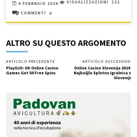
VISUALIZZAZIONI
122
6 FEBBRAIO 2026
COMMENTI
0
ALTRO SU QUESTO ARGOMENTO
ARTICOLO PRECEDENTE
ARTICOLO SUCCESSIVO
PlayOJO: UK Online Casino
Online Casino Slovenija 2024 ️
Games Get 50 Free Spins
Najboljše Spletna Igralnica v
Sloveniji