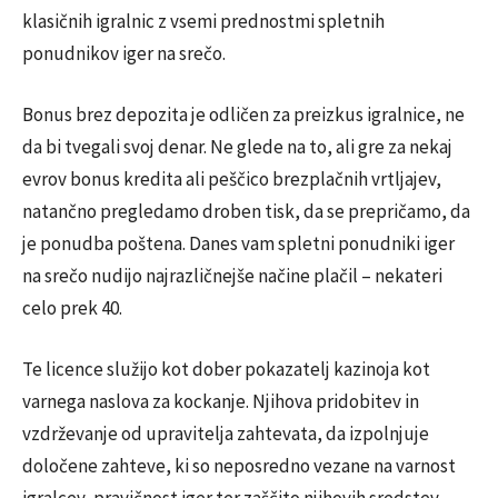
klasičnih igralnic z vsemi prednostmi spletnih
ponudnikov iger na srečo.
Bonus brez depozita je odličen za preizkus igralnice, ne
da bi tvegali svoj denar. Ne glede na to, ali gre za nekaj
evrov bonus kredita ali peščico brezplačnih vrtljajev,
natančno pregledamo droben tisk, da se prepričamo, da
je ponudba poštena. Danes vam spletni ponudniki iger
na srečo nudijo najrazličnejše načine plačil – nekateri
celo prek 40.
Te licence služijo kot dober pokazatelj kazinoja kot
varnega naslova za kockanje. Njihova pridobitev in
vzdrževanje od upravitelja zahtevata, da izpolnjuje
določene zahteve, ki so neposredno vezane na varnost