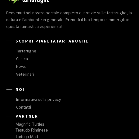
Benvenuti nel nostro portale completo di notizie sulle tartarughe, la
natura e l'ambiente in generale. Prenditi il tuo tempo e immergiti in
questa fantastica esperienza!
SCOPRI PIANETATARTARUGHE
Tartarughe
Clinica
News
Veterinari
NOI
Informativa sulla privacy
Contatti
PARTNER
Magnific Turtles
Testudo Riminese
Tortuga Mad