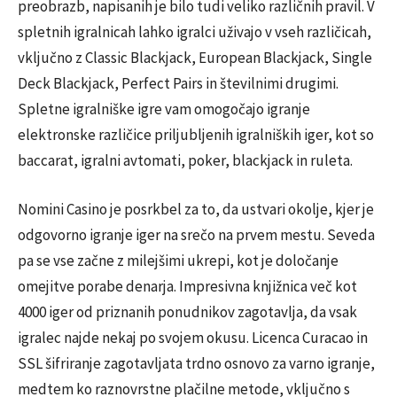
preobrazb, napisanih je bilo tudi veliko različnih pravil. V
spletnih igralnicah lahko igralci uživajo v vseh različicah,
vključno z Classic Blackjack, European Blackjack, Single
Deck Blackjack, Perfect Pairs in številnimi drugimi.
Spletne igralniške igre vam omogočajo igranje
elektronske različice priljubljenih igralniških iger, kot so
baccarat, igralni avtomati, poker, blackjack in ruleta.
Nomini Casino je posrkbel za to, da ustvari okolje, kjer je
odgovorno igranje iger na srečo na prvem mestu. Seveda
pa se vse začne z milejšimi ukrepi, kot je določanje
omejitve porabe denarja. Impresivna knjižnica več kot
4000 iger od priznanih ponudnikov zagotavlja, da vsak
igralec najde nekaj po svojem okusu. Licenca Curacao in
SSL šifriranje zagotavljata trdno osnovo za varno igranje,
medtem ko raznovrstne plačilne metode, vključno s