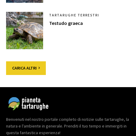
TARTARUGHE TERRESTRI
Testudo graeca
CARICA ALTRI
Benvenuti nel nostro portale completo di notizie sulle tartarughe, la
natura e l'ambiente in generale. Prenditi il tuo tempo e immergiti in
questa fantastica esperienza!