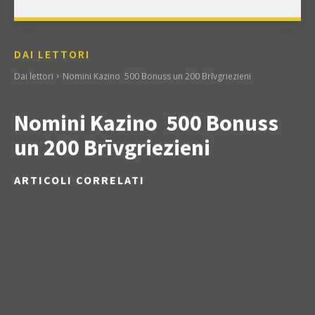
DAI LETTORI
Dai lettori
Nomini Kazino ️ 500 Bonuss un 200 Brīvgriezieni
Nomini Kazino ️ 500 Bonuss
un 200 Brīvgriezieni
ARTICOLI CORRELATI