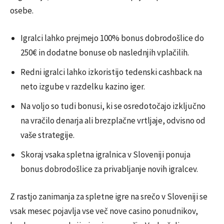
osebe.
Igralci lahko prejmejo 100% bonus dobrodošlice do
250€ in dodatne bonuse ob naslednjih vplačilih.
Redni igralci lahko izkoristijo tedenski cashback na
neto izgube v razdelku kazino iger.
Na voljo so tudi bonusi, ki se osredotočajo izključno
na vračilo denarja ali brezplačne vrtljaje, odvisno od
vaše strategije.
Skoraj vsaka spletna igralnica v Sloveniji ponuja
bonus dobrodošlice za privabljanje novih igralcev.
Z rastjo zanimanja za spletne igre na srečo v Sloveniji se
vsak mesec pojavlja vse več nove casino ponudnikov,