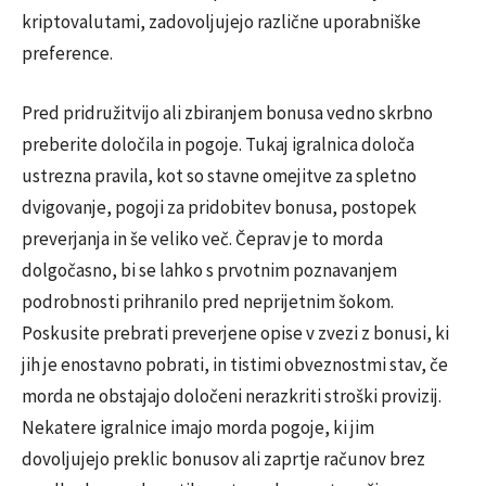
kriptovalutami, zadovoljujejo različne uporabniške
preference.
Pred pridružitvijo ali zbiranjem bonusa vedno skrbno
preberite določila in pogoje. Tukaj igralnica določa
ustrezna pravila, kot so stavne omejitve za spletno
dvigovanje, pogoji za pridobitev bonusa, postopek
preverjanja in še veliko več. Čeprav je to morda
dolgočasno, bi se lahko s prvotnim poznavanjem
podrobnosti prihranilo pred neprijetnim šokom.
Poskusite prebrati preverjene opise v zvezi z bonusi, ki
jih je enostavno pobrati, in tistimi obveznostmi stav, če
morda ne obstajajo določeni nerazkriti stroški provizij.
Nekatere igralnice imajo morda pogoje, ki jim
dovoljujejo preklic bonusov ali zaprtje računov brez