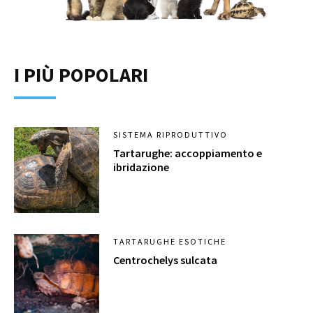
I PIÙ POPOLARI
SISTEMA RIPRODUTTIVO
Tartarughe: accoppiamento e
ibridazione
TARTARUGHE ESOTICHE
Centrochelys sulcata