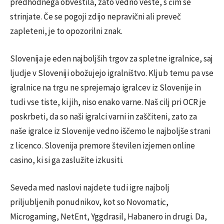
predhodnega obvestila, zato vedno veste, s čim se
strinjate. Če se pogoji zdijo nepravični ali preveč
zapleteni, je to opozorilni znak.
Slovenija je eden najboljših trgov za spletne igralnice, saj
ljudje v Sloveniji obožujejo igralništvo. Kljub temu pa vse
igralnice na trgu ne sprejemajo igralcev iz Slovenije in
tudi vse tiste, ki jih, niso enako varne. Naš cilj pri OCR je
poskrbeti, da so naši igralci varni in zaščiteni, zato za
naše igralce iz Slovenije vedno iščemo le najboljše strani
z licenco. Slovenija premore številen izjemen online
casino, ki si ga zaslužite izkusiti.
Seveda med naslovi najdete tudi igre najbolj
priljubljenih ponudnikov, kot so Novomatic,
Microgaming, NetEnt, Yggdrasil, Habanero in drugi. Da,