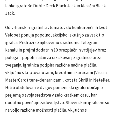
lahko igrate še Duble Deck Black Jack in klasični Black
Jack.
Od vrhunskih igralnih avtomatov do konkurenčnih kvot –
Velobet ponuja popolno, akcijsko izkušnjo za vsak tip
igralca. Pridruži se njihovemu uradnemu Telegram
kanalu in prejmi dodatnih 10 brezplačnih vrtljajev brez
pologa – popoln način za raziskovanje igralnice brez
tveganja. Igralnica podpira različne načine plačila,
vključno s kriptovalutami, kreditnimi karticami (Visa in
MasterCard) ter e-denarnicami, kot sta Skrill in Neteller.
Hitro obdelovanje dvigov pomeni, da igralci običajno
prejemajo svoja sredstva v zelo kratkem času, kar
dodatno povečuje zadovoljstvo. Slovenskim igralcem so
na voljo različne možnosti plačila, vključno s