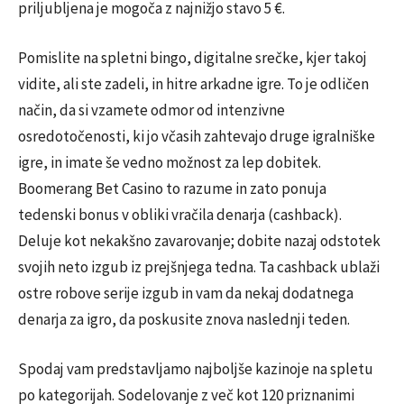
priljubljena je mogoča z najnižjo stavo 5 €.
Pomislite na spletni bingo, digitalne srečke, kjer takoj
vidite, ali ste zadeli, in hitre arkadne igre. To je odličen
način, da si vzamete odmor od intenzivne
osredotočenosti, ki jo včasih zahtevajo druge igralniške
igre, in imate še vedno možnost za lep dobitek.
Boomerang Bet Casino to razume in zato ponuja
tedenski bonus v obliki vračila denarja (cashback).
Deluje kot nekakšno zavarovanje; dobite nazaj odstotek
svojih neto izgub iz prejšnjega tedna. Ta cashback ublaži
ostre robove serije izgub in vam da nekaj dodatnega
denarja za igro, da poskusite znova naslednji teden.
Spodaj vam predstavljamo najboljše kazinoje na spletu
po kategorijah. Sodelovanje z več kot 120 priznanimi