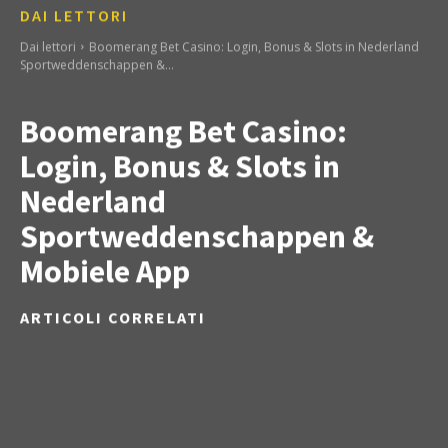
DAI LETTORI
Dai lettori
Boomerang Bet Casino: Login, Bonus & Slots in Nederland ️
Sportweddenschappen &...
Boomerang Bet Casino:
Login, Bonus & Slots in
Nederland ️
Sportweddenschappen &
Mobiele App
ARTICOLI CORRELATI