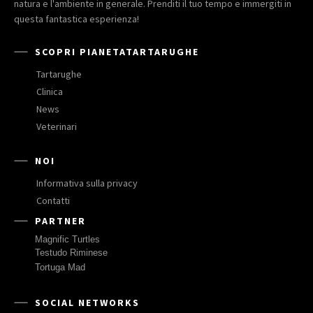
natura e l'ambiente in generale. Prenditi il tuo tempo e immergiti in
questa fantastica esperienza!
SCOPRI PIANETATARTARUGHE
Tartarughe
Clinica
News
Veterinari
NOI
Informativa sulla privacy
Contatti
PARTNER
Magnific Turtles
Testudo Riminese
Tortuga Mad
SOCIAL NETWORKS