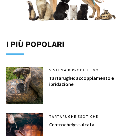
I PIÙ POPOLARI
SISTEMA RIPRODUTTIVO
Tartarughe: accoppiamento e
ibridazione
TARTARUGHE ESOTICHE
Centrochelys sulcata