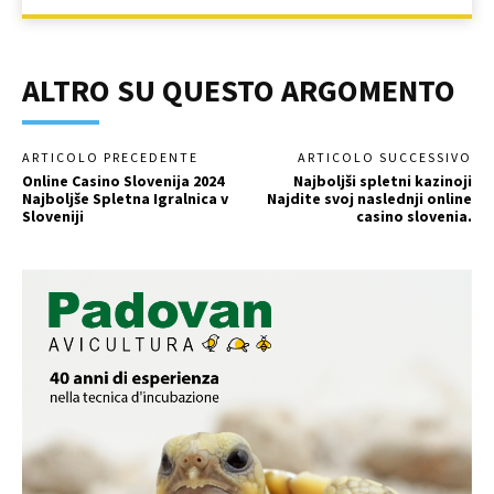
ALTRO SU QUESTO ARGOMENTO
ARTICOLO PRECEDENTE
ARTICOLO SUCCESSIVO
Online Casino Slovenija 2024 ️
Najboljši spletni kazinoji
Najboljše Spletna Igralnica v
Najdite svoj naslednji online
Sloveniji
casino slovenia.