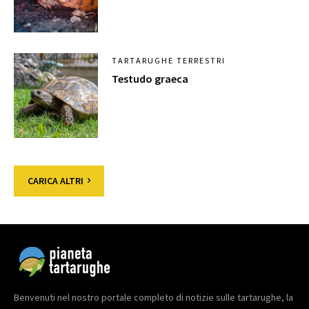
TARTARUGHE TERRESTRI
Testudo graeca
CARICA ALTRI
Benvenuti nel nostro portale completo di notizie sulle tartarughe, la