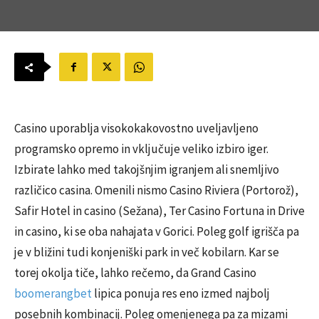
Casino uporablja visokokakovostno uveljavljeno
programsko opremo in vključuje veliko izbiro iger.
Izbirate lahko med takojšnjim igranjem ali snemljivo
različico casina. Omenili nismo Casino Riviera (Portorož),
Safir Hotel in casino (Sežana), Ter Casino Fortuna in Drive
in casino, ki se oba nahajata v Gorici. Poleg golf igrišča pa
je v bližini tudi konjeniški park in več kobilarn. Kar se
torej okolja tiče, lahko rečemo, da Grand Casino
boomerangbet
lipica ponuja res eno izmed najbolj
posebnih kombinacij. Poleg omenjenega pa za mizami