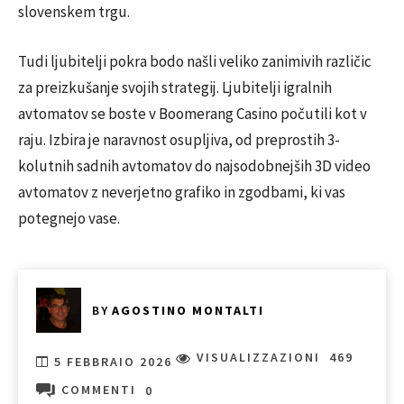
slovenskem trgu.
Tudi ljubitelji pokra bodo našli veliko zanimivih različic
za preizkušanje svojih strategij. Ljubitelji igralnih
avtomatov se boste v Boomerang Casino počutili kot v
raju. Izbira je naravnost osupljiva, od preprostih 3-
kolutnih sadnih avtomatov do najsodobnejših 3D video
avtomatov z neverjetno grafiko in zgodbami, ki vas
potegnejo vase.
BY
AGOSTINO MONTALTI
VISUALIZZAZIONI
469
5 FEBBRAIO 2026
COMMENTI
0