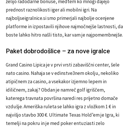
želijo radodarne bonuse, medtem ko mnogi dajejo
prednost raznolikosti iger ali mobilni igri. Na
najboljseigralnice.si smo primerjali najbolje ocenjene
platforme in izpostavili njihove najmočnejše lastnosti, da
boste lahko hitro našli tisto, kar vam je najpomembnejše.
Paket dobrodošlice – za nove igralce
Grand Casino Lipica je v prvi vrsti zabaviščni center, šele
nato casino. Nahaja se v edinstve3nem okolju, nekoliko
atipičnem za casino, a vsekakor izjemno lepem in
idiličnem, zakaj? Obdan je namreč golf igriščem,
katerega travnata površina naredi res prijetno domače
vzdušje. Ameriška ruleta se lahko igra z vložkom 1 € in
najvišjo stavbo 300 €. Ultimate Texas Hold’em je Igra, ki
temelji na pokru in je med poker entuziasti zelo