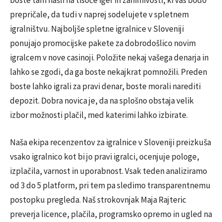
boste tam našli na tisoče iger in zanimivosti, ki vas bodo
prepričale, da tudi v naprej sodelujete v spletnem
igralništvu. Najboljše spletne igralnice v Sloveniji
ponujajo promocijske pakete za dobrodošlico novim
igralcem v nove casinoji. Položite nekaj vašega denarja in
lahko se zgodi, da ga boste nekajkrat pomnožili. Preden
boste lahko igrali za pravi denar, boste morali narediti
depozit. Dobra novica je, da na splošno obstaja velik
izbor možnosti plačil, med katerimi lahko izbirate.
Naša ekipa recenzentov za igralnice v Sloveniji preizkuša
vsako igralnico kot bi jo pravi igralci, ocenjuje pologe,
izplačila, varnost in uporabnost. Vsak teden analiziramo
od 3 do 5 platform, pri tem pa sledimo transparentnemu
postopku pregleda. Naš strokovnjak Maja Rajteric
preverja licence, plačila, programsko opremo in ugled na