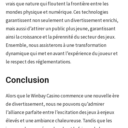
vrais que nature qui floutent la frontière entre les
mondes physique et numérique. Ces technologies
garantissent non seulement un divertissement enrichi,
mais aussi d’attirer un public plus jeune, garantissant
ainsi la croissance et la pérennité du secteur des jeux.
Ensemble, nous assisterons à une transformation
dynamique qui met en avant l’expérience du joueur et
le respect des réglementations.
Conclusion
Alors que le Winbay Casino commence une nouvelle ère
de divertissement, nous ne pouvons qu’admirer
l’alliance parfaite entre l’excitation des jeux à enjeux
élevés et une ambiance chaleureuse. Tandis que les