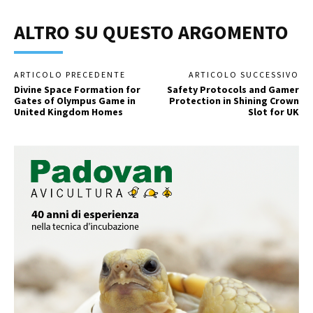
ALTRO SU QUESTO ARGOMENTO
ARTICOLO PRECEDENTE
ARTICOLO SUCCESSIVO
Divine Space Formation for
Safety Protocols and Gamer
Gates of Olympus Game in
Protection in Shining Crown
United Kingdom Homes
Slot for UK