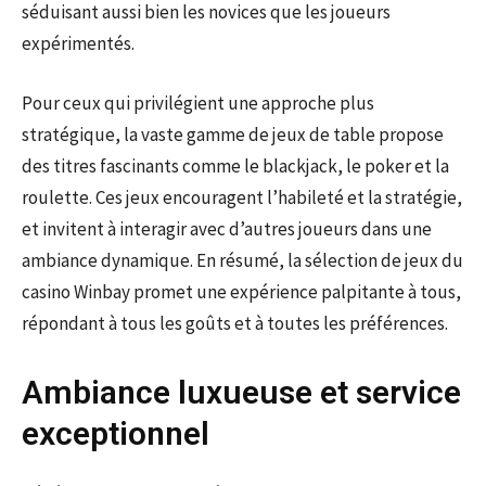
séduisant aussi bien les novices que les joueurs
expérimentés.
Pour ceux qui privilégient une approche plus
stratégique, la vaste gamme de jeux de table propose
des titres fascinants comme le blackjack, le poker et la
roulette. Ces jeux encouragent l’habileté et la stratégie,
et invitent à interagir avec d’autres joueurs dans une
ambiance dynamique. En résumé, la sélection de jeux du
casino Winbay promet une expérience palpitante à tous,
répondant à tous les goûts et à toutes les préférences.
Ambiance luxueuse et service
exceptionnel