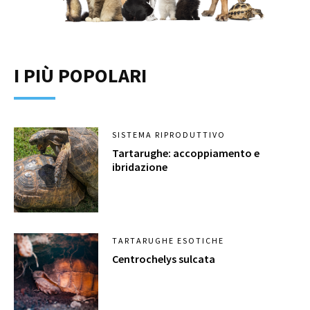
I PIÙ POPOLARI
SISTEMA RIPRODUTTIVO
Tartarughe: accoppiamento e
ibridazione
TARTARUGHE ESOTICHE
Centrochelys sulcata