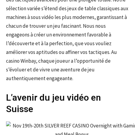
sélection variée s’étend des jeux de table classiques aux
machines à sous vidéo les plus modernes, garantissant à
chacun de trouver un jeu fascinant. Nous nous
engageons à créer un environnement favorable à
l’découverte et à la perfection, que vous vouliez
améliorer vos aptitudes ou affiner vos tactiques. Au
casino Winbay, chaque joueur a l’opportunité de
s’évoluer et de vivre une aventure de jeu
authentiquement engageante.
L’avenir du jeu vidéo en
Suisse