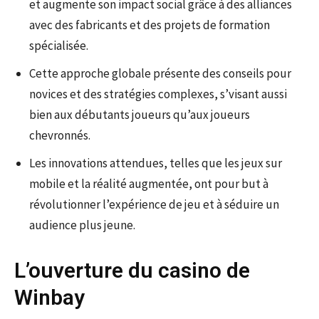
et augmente son impact social grâce à des alliances
avec des fabricants et des projets de formation
spécialisée.
Cette approche globale présente des conseils pour
novices et des stratégies complexes, s’visant aussi
bien aux débutants joueurs qu’aux joueurs
chevronnés.
Les innovations attendues, telles que les jeux sur
mobile et la réalité augmentée, ont pour but à
révolutionner l’expérience de jeu et à séduire un
audience plus jeune.
L’ouverture du casino de
Winbay