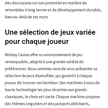
des discussions sur son potentiel en matière de
retombées à long terme et de développement durable,
bien au-delà de ses murs.
Une sélection de jeux variée
pour chaque joueur
Winbay Casino offre un environnement de jeu
remarquable, adapté à une grande variété de
préférences. Nous sommes ravis de vous présenter sa
sélection de jeux diversifiée, qui garantit à chaque
joueur de trouver son bonheur. Des machines à sous de
haute technologie les plus récentes aux grands
classiques, le choix est vaste. Chaque machine propose
des thèmes singuliers et des jackpots alléchants,