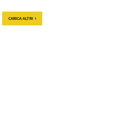
CARICA ALTRI