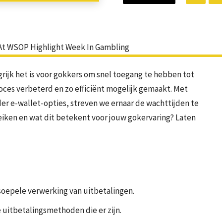
rijk het is voor gokkers om snel toegang te hebben tot
ces verbeterd en zo efficiënt mogelijk gemaakt. Met
er e-wallet-opties, streven we ernaar de wachttijden te
iken en wat dit betekent voor jouw gokervaring? Laten
 soepele verwerking van uitbetalingen.
e uitbetalingsmethoden die er zijn.