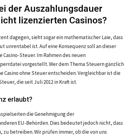
bei der Auszahlungsdauer
icht lizenzierten Casinos?
ent dagegen, sieht sogar ein mathematischer Laie, dass
t unrentabel ist. Auf eine Konsequenz soll an dieser
e Casino-Steuer. Im Rahmen des neuen
perrdatei vorgestellt. Wer dem Thema Steuern gänzlich
e Casino ohne Steuer entscheiden. Vergleichbar ist die
r, die seit Juli 2012 in Kraft ist.
nz erlaubt?
ksspielseiten die Genehmigung der
anderen EU-Behörden. Dies bedeutet jedoch nicht, dass
, zu betreiben. Wir prüfen immer, ob die von uns