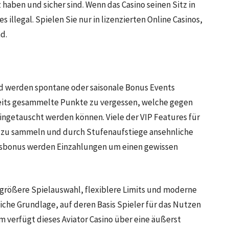
haben und sicher sind. Wenn das Casino seinen Sitz in
 illegal. Spielen Sie nur in lizenzierten Online Casinos,
d.
nd werden spontane oder saisonale Bonus Events
reits gesammelte Punkte zu vergessen, welche gegen
ingetauscht werden können. Viele der VIP Features für
 zu sammeln und durch Stufenaufstiege ansehnliche
nsbonus werden Einzahlungen um einen gewissen
 größere Spielauswahl, flexiblere Limits und moderne
liche Grundlage, auf deren Basis Spieler für das Nutzen
m verfügt dieses Aviator Casino über eine äußerst