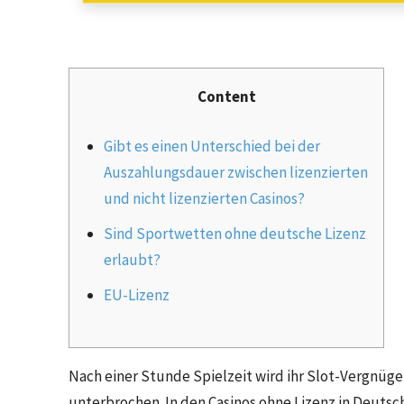
Content
Gibt es einen Unterschied bei der
Auszahlungsdauer zwischen lizenzierten
und nicht lizenzierten Casinos?
Sind Sportwetten ohne deutsche Lizenz
erlaubt?
EU-Lizenz
Nach einer Stunde Spielzeit wird ihr Slot-Vergnüge
unterbrochen. In den Casinos ohne Lizenz in Deutschl