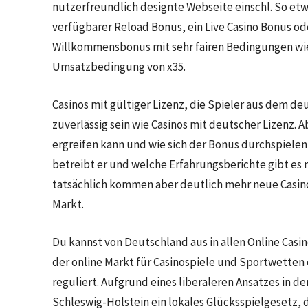
nutzerfreundlich designte Webseite einschl. So etw
verfügbarer Reload Bonus, ein Live Casino Bonus ode
Willkommensbonus mit sehr fairen Bedingungen wie
Umsatzbedingung von x35.
Casinos mit gültiger Lizenz, die Spieler aus dem 
zuverlässig sein wie Casinos mit deutscher Lizenz.
ergreifen kann und wie sich der Bonus durchspielen
betreibt er und welche Erfahrungsberichte gibt es 
tatsächlich kommen aber deutlich mehr neue Casin
Markt.
Du kannst von Deutschland aus in allen Online Casino
der online Markt für Casinospiele und Sportwetten
reguliert. Aufgrund eines liberaleren Ansatzes in d
Schleswig-Holstein ein lokales Glücksspielgesetz, d