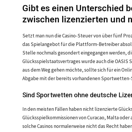
Gibt es einen Unterschied 
zwischen lizenzierten und n
Setzt man nun die Casino-Steuer von über fünf Proz
das Spielangebot für die Plattform-Betreiber absolu
Stelle nochmals gesondert eingegangen werden, di
Glücksspielstaatsvertrages wurde auch die OASIS S
aus dem Weg gehen möchte, sollte sich für ein Onlin
Abgabe mit der bereits vorhandenen Sportwetten-Steue
Sind Sportwetten ohne deutsche Lize
In den meisten Fällen haben nicht lizenzierte Glüc
Glücksspielkommissionen von Curacao, Malta oder 
solche Casinos normalerweise nicht das Recht haben