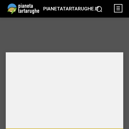
PIANETATARTARUGHE.IT