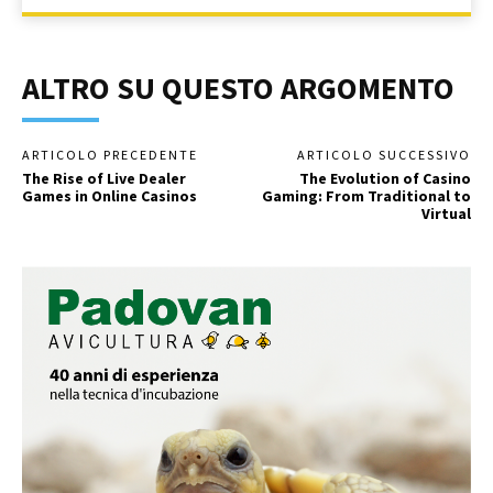
ALTRO SU QUESTO ARGOMENTO
ARTICOLO PRECEDENTE
ARTICOLO SUCCESSIVO
The Rise of Live Dealer
The Evolution of Casino
Games in Online Casinos
Gaming: From Traditional to
Virtual