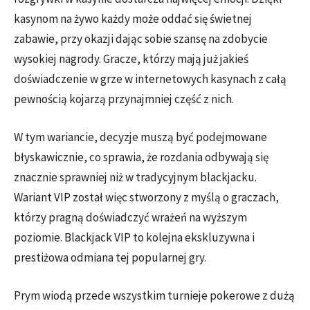
kasynom na żywo każdy może oddać się świetnej
zabawie, przy okazji dając sobie szansę na zdobycie
wysokiej nagrody. Gracze, którzy mają już jakieś
doświadczenie w grze w internetowych kasynach z całą
pewnością kojarzą przynajmniej część z nich.
W tym wariancie, decyzje muszą być podejmowane
błyskawicznie, co sprawia, że rozdania odbywają się
znacznie sprawniej niż w tradycyjnym blackjacku.
Wariant VIP został więc stworzony z myślą o graczach,
którzy pragną doświadczyć wrażeń na wyższym
poziomie. Blackjack VIP to kolejna ekskluzywna i
prestiżowa odmiana tej popularnej gry.
Prym wiodą przede wszystkim turnieje pokerowe z dużą