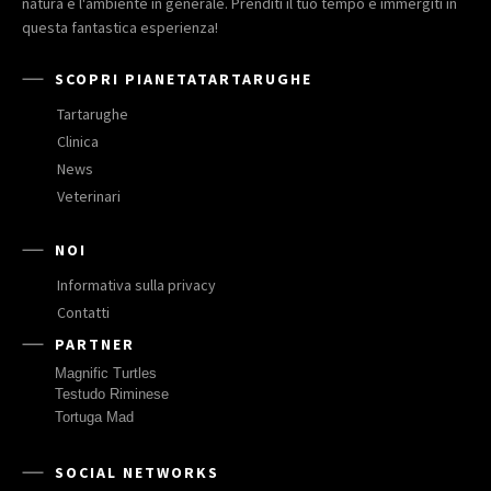
natura e l'ambiente in generale. Prenditi il tuo tempo e immergiti in
questa fantastica esperienza!
SCOPRI PIANETATARTARUGHE
Tartarughe
Clinica
News
Veterinari
NOI
Informativa sulla privacy
Contatti
PARTNER
Magnific Turtles
Testudo Riminese
Tortuga Mad
SOCIAL NETWORKS