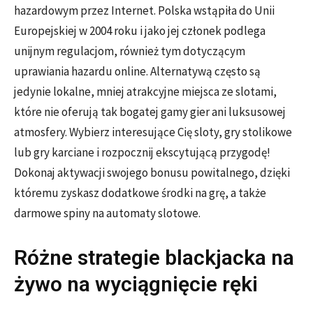
hazardowym przez Internet. Polska wstąpiła do Unii
Europejskiej w 2004 roku i jako jej członek podlega
unijnym regulacjom, również tym dotyczącym
uprawiania hazardu online. Alternatywą często są
jedynie lokalne, mniej atrakcyjne miejsca ze slotami,
które nie oferują tak bogatej gamy gier ani luksusowej
atmosfery. Wybierz interesujące Cię sloty, gry stolikowe
lub gry karciane i rozpocznij ekscytującą przygodę!
Dokonaj aktywacji swojego bonusu powitalnego, dzięki
któremu zyskasz dodatkowe środki na grę, a także
darmowe spiny na automaty slotowe.
Różne strategie blackjacka na
żywo na wyciągnięcie ręki