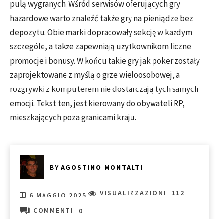
pulą wygranych. Wśród serwisów oferujących gry
hazardowe warto znaleźć także gry na pieniądze bez
depozytu. Obie marki dopracowały sekcję w każdym
szczególe, a także zapewniają użytkownikom liczne
promocje i bonusy. W końcu takie gry jak poker zostały
zaprojektowane z myślą o grze wieloosobowej, a
rozgrywki z komputerem nie dostarczają tych samych
emocji. Tekst ten, jest kierowany do obywateli RP,
mieszkających poza granicami kraju.
BY
AGOSTINO MONTALTI
VISUALIZZAZIONI
112
6 MAGGIO 2025
COMMENTI
0