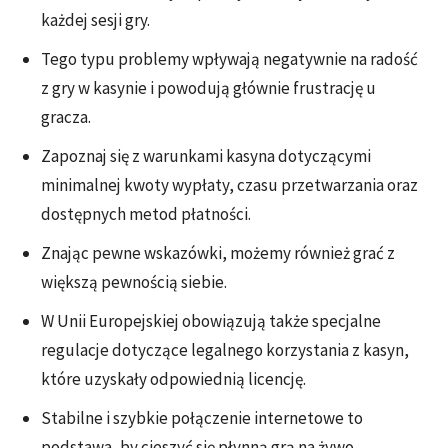
każdej sesji gry.
Tego typu problemy wpływają negatywnie na radość
z gry w kasynie i powodują głównie frustrację u
gracza.
Zapoznaj się z warunkami kasyna dotyczącymi
minimalnej kwoty wypłaty, czasu przetwarzania oraz
dostępnych metod płatności.
Znając pewne wskazówki, możemy również grać z
większą pewnością siebie.
W Unii Europejskiej obowiązują także specjalne
regulacje dotyczące legalnego korzystania z kasyn,
które uzyskały odpowiednią licencję.
Stabilne i szybkie połączenie internetowe to
podstawa, by cieszyć się płynną grą na żywo.