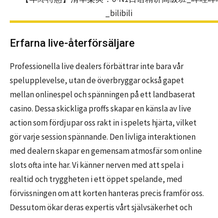
Erfarna live-återförsäljare
Professionella live dealers förbättrar inte bara vår
spelupplevelse, utan de överbryggar också gapet
mellan onlinespel och spänningen på ett landbaserat
casino. Dessa skickliga proffs skapar en känsla av live
action som fördjupar oss rakt in i spelets hjärta, vilket
gör varje session spännande. Den livliga interaktionen
med dealern skapar en gemensam atmosfär som online
slots ofta inte har. Vi känner nerven med att spela i
realtid och tryggheten i ett öppet spelande, med
förvissningen om att korten hanteras precis framför oss.
Dessutom ökar deras expertis vårt självsäkerhet och