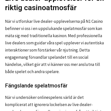
riktig casinoatmosfär
När vi utforskar live dealer-upplevelserna på N1 Casino
befinner vi oss i en uppslukande spelatmosfär som kan
mäta sig med traditionella kasinon. Med professionella
live dealers som guidar våra spel upplever vi autentiska
interaktioner som förstärker vår njutning. Detta
engagemang förvandlar spelandet till en social
händelse, vilket gör att vi känner oss mer anslutna till
både spelet och andra spelare.
Fängslande spelatmosfär
När vi undersöker onlinespelens värld är det
komplicerat att ignorera lockelsen av live dealer-