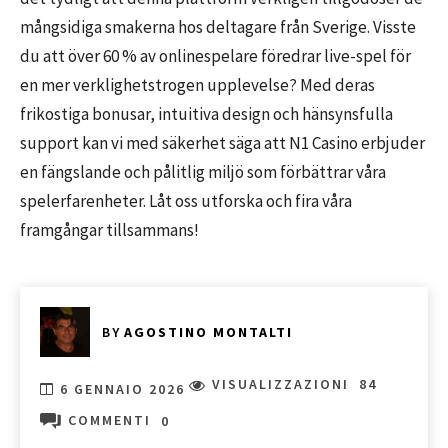
mångsidiga smakerna hos deltagare från Sverige. Visste
du att över 60 % av onlinespelare föredrar live-spel för
en mer verklighetstrogen upplevelse? Med deras
frikostiga bonusar, intuitiva design och hänsynsfulla
support kan vi med säkerhet säga att N1 Casino erbjuder
en fängslande och pålitlig miljö som förbättrar våra
spelerfarenheter. Låt oss utforska och fira våra
framgångar tillsammans!
BY
AGOSTINO MONTALTI
VISUALIZZAZIONI
84
6 GENNAIO 2026
COMMENTI
0