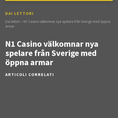
DAI LETTORI
Dai lettori
N1 Casino välkomnar nya spelare från Sverige med öppna
armar
N1 Casino välkomnar nya
spelare från Sverige med
öppna armar
ARTICOLI CORRELATI