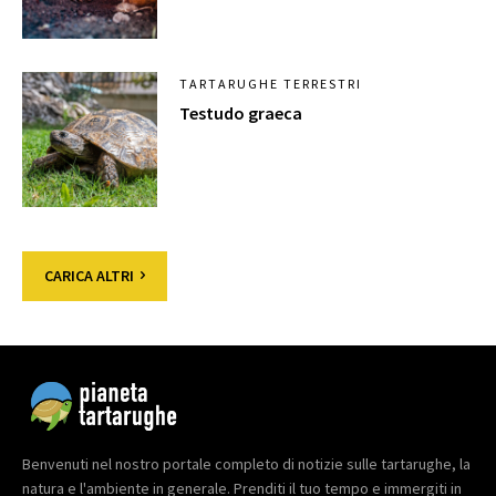
TARTARUGHE TERRESTRI
Testudo graeca
CARICA ALTRI
Benvenuti nel nostro portale completo di notizie sulle tartarughe, la
natura e l'ambiente in generale. Prenditi il tuo tempo e immergiti in