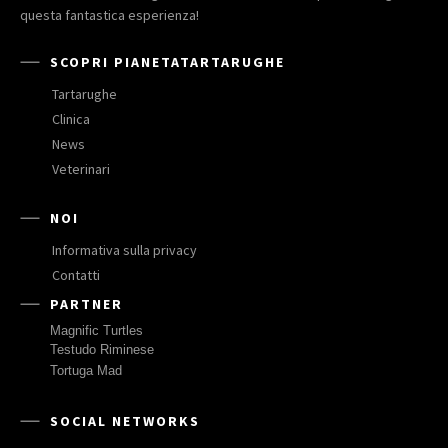
questa fantastica esperienza!
SCOPRI PIANETATARTARUGHE
Tartarughe
Clinica
News
Veterinari
NOI
Informativa sulla privacy
Contatti
PARTNER
Magnific Turtles
Testudo Riminese
Tortuga Mad
SOCIAL NETWORKS