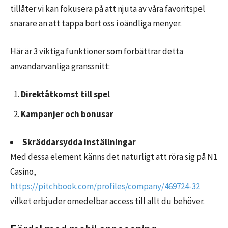
tillåter vi kan fokusera på att njuta av våra favoritspel
snarare än att tappa bort oss i oändliga menyer.
Här är 3 viktiga funktioner som förbättrar detta
användarvänliga gränssnitt:
Direktåtkomst till spel
Kampanjer och bonusar
Skräddarsydda inställningar
Med dessa element känns det naturligt att röra sig på N1
Casino,
https://pitchbook.com/profiles/company/469724-32
vilket erbjuder omedelbar access till allt du behöver.