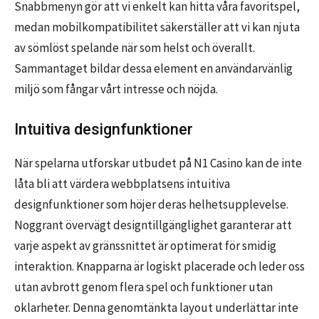
Snabbmenyn gör att vi enkelt kan hitta våra favoritspel,
medan mobilkompatibilitet säkerställer att vi kan njuta
av sömlöst spelande när som helst och överallt.
Sammantaget bildar dessa element en användarvänlig
miljö som fångar vårt intresse och nöjda.
Intuitiva designfunktioner
När spelarna utforskar utbudet på N1 Casino kan de inte
låta bli att värdera webbplatsens intuitiva
designfunktioner som höjer deras helhetsupplevelse.
Noggrant övervägt designtillgänglighet garanterar att
varje aspekt av gränssnittet är optimerat för smidig
interaktion. Knapparna är logiskt placerade och leder oss
utan avbrott genom flera spel och funktioner utan
oklarheter. Denna genomtänkta layout underlättar inte