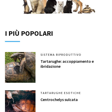
I PIÙ POPOLARI
SISTEMA RIPRODUTTIVO
Tartarughe: accoppiamento e
ibridazione
TARTARUGHE ESOTICHE
Centrochelys sulcata