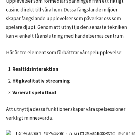
upplevelser som förmedlar spänningen från ett riktigt
casino direkt till våra hem. Dessa fängslande miljöer
skapar fängslande upplevelser som påverkar oss som
spelare djupt. Genom att utnyttja den senaste tekniken
kan vi enkelt få anslutning med händelsernas centrum.
Här är tre element som förbättrar vår spelupplevelse:
Realtidsinteraktion
Högkvalitativ streaming
Varierat spelutbud
Att utnyttja dessa funktioner skapar våra spelsessioner
verkligt minnesvärda.