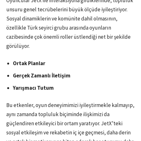
Oyuncular JetX ile interaksiyona girdiklerinde, topluluk
unsuru genel tecrübelerini büyük ölçüde iyileştiriyor.
Sosyal dinamiklerin ve komünite dahil olmasının,
özellikle Türk seyirci grubu arasında oyunların
cazibesinde çok önemli roller üstlendiği net bir şekilde
görülüyor.
Ortak Planlar
Gerçek Zamanlı İletişim
Yarışmacı Tutum
Bu etkenler, oyun deneyimimizi iyileştirmekle kalmayıp,
aynı zamanda topluluk biçiminde ilişkimizi da
güçlendiren etkileyici bir ortam yaratıyor. JetX’teki
sosyal etkileşim ve rekabetin iç içe geçmesi, daha derin