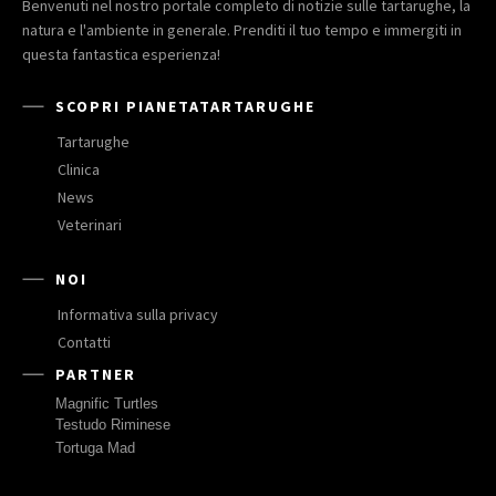
Benvenuti nel nostro portale completo di notizie sulle tartarughe, la
natura e l'ambiente in generale. Prenditi il tuo tempo e immergiti in
questa fantastica esperienza!
SCOPRI PIANETATARTARUGHE
Tartarughe
Clinica
News
Veterinari
NOI
Informativa sulla privacy
Contatti
PARTNER
Magnific Turtles
Testudo Riminese
Tortuga Mad