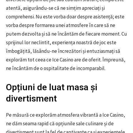
atentă, asigurându-se că ne simțim apreciați și
comprehensi. Nu este vorba doar despre asistență; este
vorba despre formarea unei atmosfere în care să ne
putem dezvolta și să ne încântăm de fiecare moment. Cu
sprijinul lor neclintit, experiența noastră de joc este
îmbogățită, lăsându-ne încrezători și entuziasmați să
explorăm tot ceea ce Ice Casino are de oferit. Împreună,
ne încântăm de o ospitalitate de incomparabil.
Opțiuni de luat masa și
divertisment
Pe măsură ce explorăm atmosfera vibrantă a Ice Casino,
ne dăm seama rapid că opțiunile sale culinare și de
divertisment sunt la fel de captivante ca și experiențele