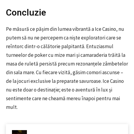
Concluzie
Pe măsură ce pășim din lumea vibrantă a Ice Casino, nu
putem să nu ne percepem ca niște exploratori care se
reîntorc dintr-o călătorie palpitantă. Entuziasmul
turneelor de poker cu mize mari și camaraderia trăită la
masa de ruletă persistă precum rezonanțele zâmbetelor
din sala mare. Cu fiecare vizită, găsim comori ascunse –
de la jocuri exclusive la preparate savuroase. Ice Casino
nu este doar o destinație; este o aventură în lux și
sentimente care ne cheamă mereu înapoi pentru mai
mult.