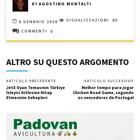
BY
AGOSTINO MONTALTI
VISUALIZZAZIONI
80
6 GENNAIO 2026
COMMENTI
0
ALTRO SU QUESTO ARGOMENTO
ARTICOLO PRECEDENTE
ARTICOLO SUCCESSIVO
JetX Oyun Temasının Türkiye
Melhor tempo para jogar
İzleyici Kitlesine Hitap
Chicken Road Game, segundo
Etmesinin Sebepleri
os vencedores de Portugal