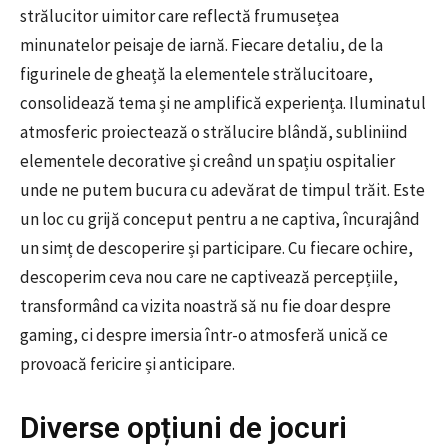
strălucitor uimitor care reflectă frumusețea
minunatelor peisaje de iarnă. Fiecare detaliu, de la
figurinele de gheață la elementele strălucitoare,
consolidează tema și ne amplifică experiența. Iluminatul
atmosferic proiectează o strălucire blândă, subliniind
elementele decorative și creând un spațiu ospitalier
unde ne putem bucura cu adevărat de timpul trăit. Este
un loc cu grijă conceput pentru a ne captiva, încurajând
un simț de descoperire și participare. Cu fiecare ochire,
descoperim ceva nou care ne captivează percepțiile,
transformând ca vizita noastră să nu fie doar despre
gaming, ci despre imersia într-o atmosferă unică ce
provoacă fericire și anticipare.
Diverse opțiuni de jocuri