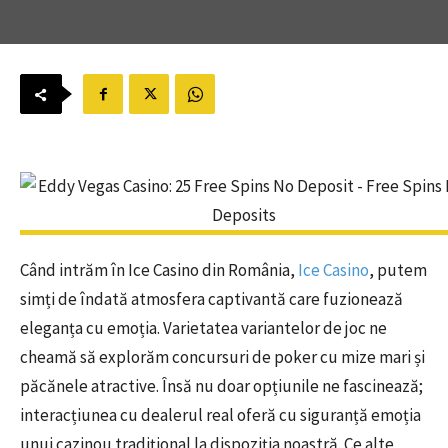
Când intrăm în Ice Casino din România,
Ice Casino
, putem
simți de îndată atmosfera captivantă care fuzionează
eleganța cu emoția. Varietatea variantelor de joc ne
cheamă să explorăm concursuri de poker cu mize mari și
păcănele atractive. Însă nu doar opțiunile ne fascinează;
interacțiunea cu dealerul real oferă cu siguranță emoția
unui cazinou tradițional la dispoziția noastră. Ce alte