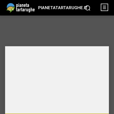
PIANETATARTARUGHE.IT