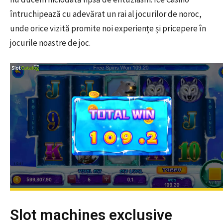
întruchipează cu adevărat un rai al jocurilor de noroc,
unde orice vizită promite noi experiențe și pricepere în
jocurile noastre de joc.
Slot machines exclusive