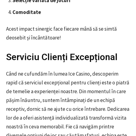
Selecție variată de jocuri
Comoditate
Acest impact sinergic face fiecare mână să se simtă
deosebit și încântătoare!
Serviciu Clienți Excepțional
Când ne cufundăm în lumea Ice Casino, descoperim
rapid că serviciul excepțional pentru clienți este o piatră
de temelie a experienței noastre. Din momentul în care
pășim înăuntru, suntem întâmpinați de un echipă
receptiv, dornic să ne ajute cu orice întrebare. Dedicarea
lor de a oferi asistență individualizată transformă vizita
noastră în ceva memorabil. Fie că navigăm printre
diversele opțiuni de joc sau căutăm sfaturi, echipa este