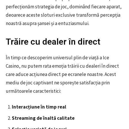
perfecționăm strategia de joc, dominând fiecare aparat,
deoarece aceste sloturi exclusive transformă percepția
noastră asupra șansei și a entuziasmului.
Trăire cu dealer în direct
În timp ce descoperim universul plin de viață a Ice
Casino, nu putem rata emoția trăirii cu dealeri în direct
care aduce acțiunea direct pe ecranele noastre. Acest
mediu de joc captivant ne sporește satisfacția prin
următoarele caracteristici:
Interacțiune în timp real
Streaming de înaltă calitate