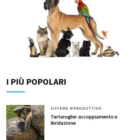
I PIÙ POPOLARI
SISTEMA RIPRODUTTIVO
Tartarughe: accoppiamento e
ibridazione