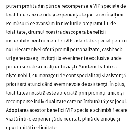
putem profita din plin de recompensele VIP speciale de
loialitate care ne ridică experiența de joc la noi înălțimi.
Pe măsură ce avansăm în nivelurile programului de
loialitate, drumul noastră descoperă beneficii
incredibile pentru membrii VIP, adaptate special pentru
noi. Fiecare nivel oferă premii personalizate, cashback-
uri generoase și invitații la evenimente exclusive unde
putem socializa cu alți entuziaști. Suntem tratați ca
niște nobili, cu manageri de cont specializați și asistență
prioritară atunci când avem nevoie de asistență. În plus,
loialitatea noastră este apreciată prin promoții unice și
recompense individualizate care ne îmbunătățesc jocul.
Adoptarea acestor beneficii VIP speciale schimbă fiecare
vizită într-o experiență de neuitat, plină de emoție și
oportunități nelimitate.