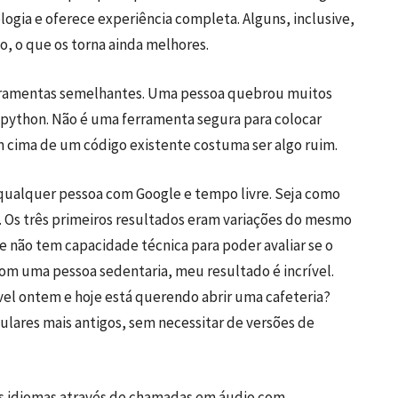
ogia e oferece experiência completa. Alguns, inclusive,
, o que os torna ainda melhores.
ferramentas semelhantes. Uma pessoa quebrou muitos
python. Não é uma ferramenta segura para colocar
m cima de um código existente costuma ser algo ruim.
r qualquer pessoa com Google e tempo livre. Seja como
a. Os três primeiros resultados eram variações do mesmo
e não tem capacidade técnica para poder avaliar se o
com uma pessoa sedentaria, meu resultado é incrível.
el ontem e hoje está querendo abrir uma cafeteria?
lares mais antigos, sem necessitar de versões de
os idiomas através de chamadas em áudio com