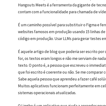
Hangouts Meets é a ferramenta da gigante de tecnol
contam com a funcionalidade para chamada de vídeo
É um caminho possível para substituir o Figma e 
websites famosos em produção usando 15 linhas de 
código em produção. Usar LLMs para gerar testes e
É aquele artigo de blog que poderia ser escrito po
for, os textos eram longos e não me serviam de nad
texto. O ponto é, a pessoa que escreveu o immediat
que foi escrito é coerente ou não. Se me comparar 
Sabe aquela pessoa que aprendeu a fazer café solúv
Muitos aplicativos funcionam perfeitamente em celu
sistemas operacionais atualizadas.
O Lingbe é um aplicativo que ajuda a aprender nov