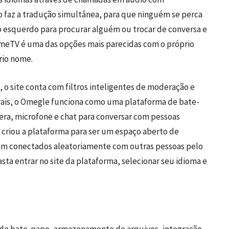
ivo faz a tradução simultânea, para que ninguém se perca
do esquerdo para procurar alguém ou trocar de conversa e
O OmeTV é uma das opções mais parecidas com o próprio
rio nome.
 o site conta com filtros inteligentes de moderação e
erais, o Omegle funciona como uma plataforma de bate-
mera, microfone e chat para conversar com pessoas
e criou a plataforma para ser um espaço aberto de
am conectados aleatoriamente com outras pessoas pelo
sta entrar no site da plataforma, selecionar seu idioma e
 de bate-papo, armazenamento de arquivos, integração