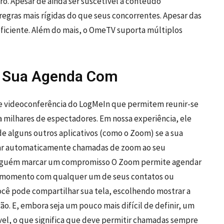
 Apesar de ainda ser suscetível a conteúdo
 regras mais rígidas do que seus concorrentes. Apesar das
eficiente. Além do mais, o OmeTV suporta múltiplos
a Sua Agenda Com
 de videoconferência do LogMeIn que permitem reunir-se
a milhares de espectadores. Em nossa experiência, ele
e alguns outros aplicativos (como o Zoom) se a sua
onar automaticamente chamadas de zoom ao seu
alguém marcar um compromisso O Zoom permite agendar
 momento com qualquer um de seus contatos ou
você pode compartilhar sua tela, escolhendo mostrar a
ão. E, embora seja um pouco mais difícil de definir, um
vel, o que significa que deve permitir chamadas sempre