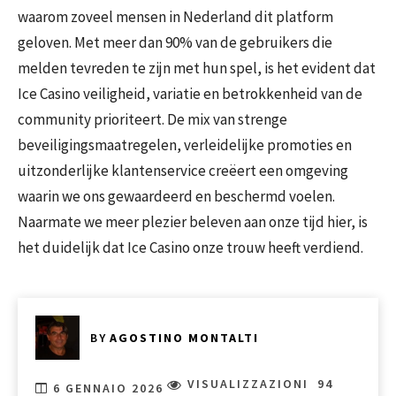
waarom zoveel mensen in Nederland dit platform
geloven. Met meer dan 90% van de gebruikers die
melden tevreden te zijn met hun spel, is het evident dat
Ice Casino veiligheid, variatie en betrokkenheid van de
community prioriteert. De mix van strenge
beveiligingsmaatregelen, verleidelijke promoties en
uitzonderlijke klantenservice creëert een omgeving
waarin we ons gewaardeerd en beschermd voelen.
Naarmate we meer plezier beleven aan onze tijd hier, is
het duidelijk dat Ice Casino onze trouw heeft verdiend.
BY
AGOSTINO MONTALTI
VISUALIZZAZIONI
94
6 GENNAIO 2026