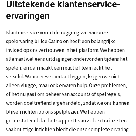
Uitstekende klantenservice-
ervaringen
Klantenservice vormt de ruggengraat van onze
spelervaring bij Ice Casino en heeft een belangrijke
invloed op ons vertrouwen in het platform. We hebben
allemaal wel eens uitdagingen ondervonden tijdens het
spelen, en dan maakt een reactief team echt het
verschil. Wanneer we contact leggen, krijgen we niet
alleen vlugge, maar ook ervaren hulp. Onze problemen,
of het nu gaat om beheer van accounts of spelregels,
worden doeltreffend afgehandeld, zodat we ons kunnen
blijven richten op ons spelplezier. We hebben
geconstateerd dat het supportteam zich extra inzet en
vaak nuttige inzichten biedt die onze complete ervaring