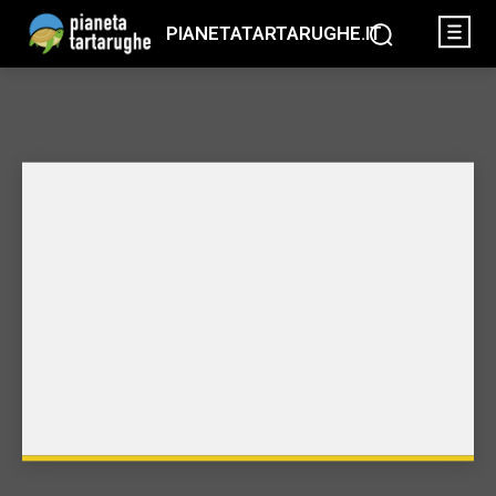
PIANETATARTARUGHE.IT