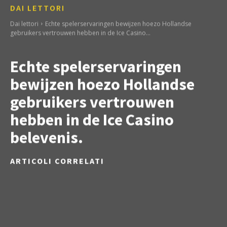
DAI LETTORI
Dai lettori
Echte spelerservaringen bewijzen hoezo Hollandse
gebruikers vertrouwen hebben in de Ice Casino...
Echte spelerservaringen
bewijzen hoezo Hollandse
gebruikers vertrouwen
hebben in de Ice Casino
belevenis.
ARTICOLI CORRELATI