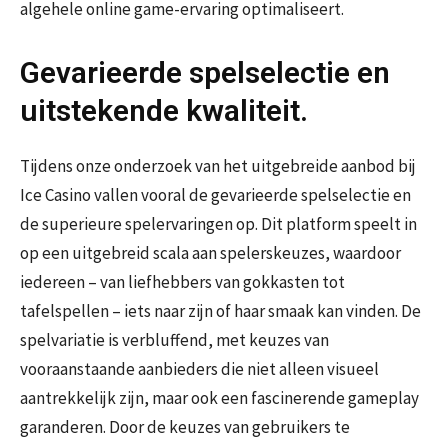
algehele online game-ervaring optimaliseert.
Gevarieerde spelselectie en
uitstekende kwaliteit.
Tijdens onze onderzoek van het uitgebreide aanbod bij
Ice Casino vallen vooral de gevarieerde spelselectie en
de superieure spelervaringen op. Dit platform speelt in
op een uitgebreid scala aan spelerskeuzes, waardoor
iedereen – van liefhebbers van gokkasten tot
tafelspellen – iets naar zijn of haar smaak kan vinden. De
spelvariatie is verbluffend, met keuzes van
vooraanstaande aanbieders die niet alleen visueel
aantrekkelijk zijn, maar ook een fascinerende gameplay
garanderen. Door de keuzes van gebruikers te