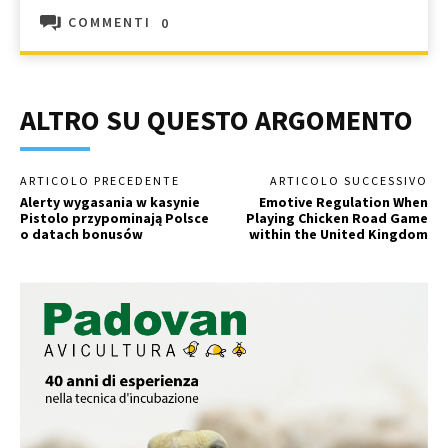
COMMENTI
0
ALTRO SU QUESTO ARGOMENTO
ARTICOLO PRECEDENTE
ARTICOLO SUCCESSIVO
Alerty wygasania w kasynie
Emotive Regulation When
Pistolo przypominają Polsce
Playing Chicken Road Game
o datach bonusów
within the United Kingdom