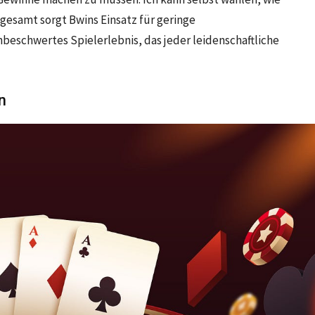
sgesamt sorgt Bwins Einsatz für geringe
eschwertes Spielerlebnis, das jeder leidenschaftliche
n