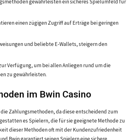
smethoden gewährleisten ein sicheres Spielumfeld für
eren einen zügigen Zugriff auf Erträge bei geringen
isungen und beliebte E-Wallets, steigern den
zur Verfügung, um bei allen Anliegen rund um die
en zu gewährleisten.
hoden im Bwin Casino
auf die Zahlungsmethoden, da diese entscheidend zum
 gestatten es Spielern, die für sie geeignete Methode zu
gkeit dieser Methoden oft mit der Kundenzufriedenheit
 und Bwin garantiert seinen Spielern eine sichere