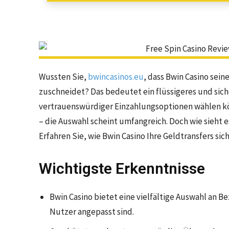
Wussten Sie,
bwincasinos.eu
, dass Bwin Casino sei
zuschneidet? Das bedeutet ein flüssigeres und sich
vertrauenswürdiger Einzahlungsoptionen wählen kön
– die Auswahl scheint umfangreich. Doch wie sieht
Erfahren Sie, wie Bwin Casino Ihre Geldtransfers si
Wichtigste Erkenntnisse
Bwin Casino bietet eine vielfältige Auswahl an B
Nutzer angepasst sind.