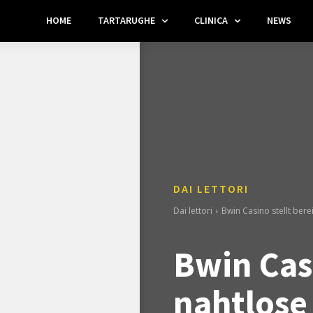
HOME
TARTARUGHE
CLINICA
NEWS
DAI LETTORI
Dai lettori
Bwin Casino stellt ber
Bwin Casi
nahtlose